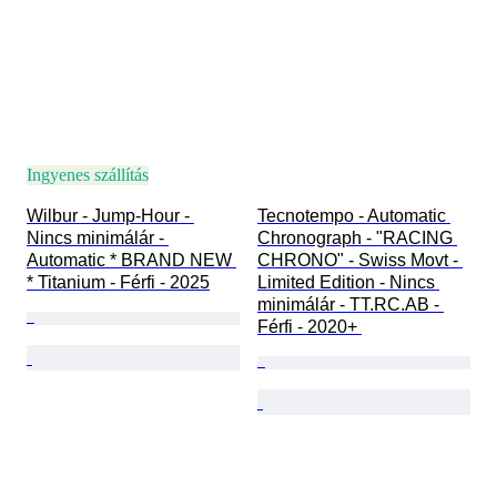
Ingyenes szállítás
Wilbur - Jump-Hour - 
Tecnotempo - Automatic 
Nincs minimálár - 
Chronograph - "RACING 
Automatic * BRAND NEW 
CHRONO" - Swiss Movt - 
* Titanium - Férfi - 2025
Limited Edition - Nincs 
minimálár - TT.RC.AB - 
Férfi - 2020+ 