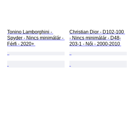
Tonino Lamborghini - 
Christian Dior - D102-100 
Spyder - Nincs minimálár - 
- Nincs minimálár - D48-
Férfi - 2020+ 
203-1 - Női - 2000-2010 