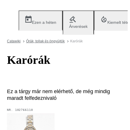
Ezen a héten
Kiemelt téte
Árverések
Catawiki
Órák, tollak és öngyújtók
Karórák
Karórák
Ez a tárgy már nem elérhető, de még mindig
maradt felfedeznivaló
NR.
102766110