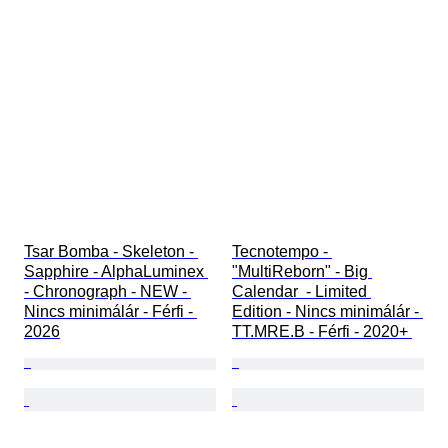
Tsar Bomba - Skeleton - 
Tecnotempo - 
Sapphire - AlphaLuminex 
"MultiReborn" - Big 
- Chronograph - NEW - 
Calendar  - Limited 
Nincs minimálár - Férfi - 
Edition - Nincs minimálár - 
2026
TT.MRE.B - Férfi - 2020+ 