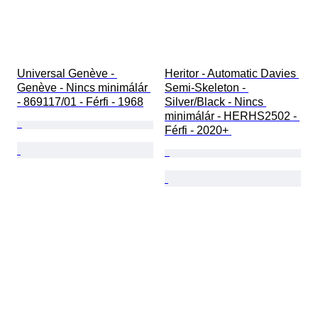
Universal Genève - 
Heritor - Automatic Davies 
Genève - Nincs minimálár 
Semi-Skeleton - 
- 869117/01 - Férfi - 1968
Silver/Black - Nincs 
minimálár - HERHS2502 - 
Férfi - 2020+ 