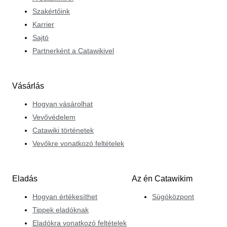
Szakértőink
Karrier
Sajtó
Partnerként a Catawikivel
Vásárlás
Hogyan vásárolhat
Vevővédelem
Catawiki történetek
Vevőkre vonatkozó feltételek
Eladás
Az én Catawikim
Hogyan értékesíthet
Súgóközpont
Tippek eladóknak
Eladókra vonatkozó feltételek