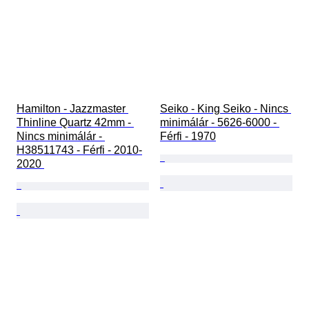
Hamilton - Jazzmaster 
Seiko - King Seiko - Nincs 
Thinline Quartz 42mm - 
minimálár - 5626-6000 - 
Nincs minimálár - 
Férfi - 1970
H38511743 - Férfi - 2010-
2020 