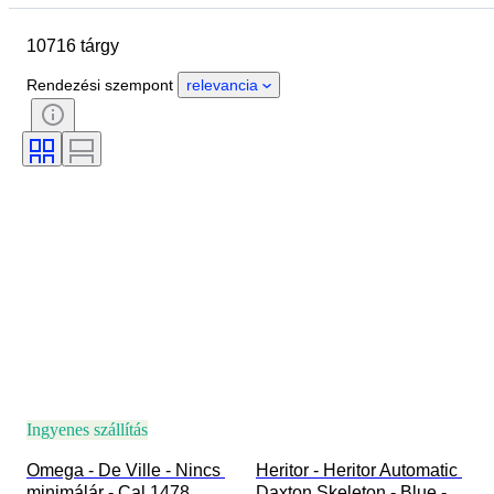
Márka
A tok átmérője
10716 tárgy
Óraszíj hossza
Tárgy
Country of origin
Anyag
Rendezési szempont
relevancia
Nem
Állapot
Extrák
Időszak
Tanúsítvány
Téma
Kötés
Kiadás
Nyelv
Szín
Óraszerkezet
Óraszíj anyaga
Korszak
Modell
Ingyenes szállítás
Omega - De Ville - Nincs 
Heritor - Heritor Automatic 
minimálár - Cal.1478 
Daxton Skeleton - Blue - 