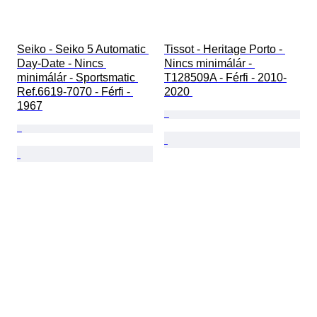
Seiko - Seiko 5 Automatic 
Tissot - Heritage Porto - 
Day-Date - Nincs 
Nincs minimálár - 
minimálár - Sportsmatic 
T128509A - Férfi - 2010-
Ref.6619-7070 - Férfi - 
2020 
1967