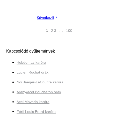
Következő
1
2
3
…
100
Kapcsolódó gyűjtemények
Hebdomas karóra
Lucien Rochat órák
Női Jaeger-LeCoultre karóra
Arany/acél Boucheron órák
Acél Movado karóra
Férfi Louis Erard karóra