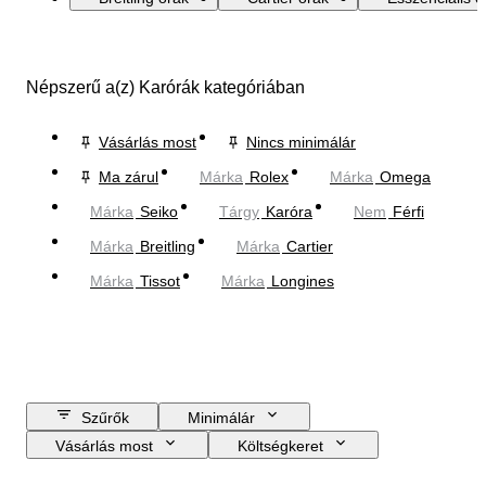
Népszerű a(z) Karórák kategóriában
Vásárlás most
Nincs minimálár
Ma zárul
Márka
Rolex
Márka
Omega
Márka
Seiko
Tárgy
Karóra
Nem
Férfi
Márka
Breitling
Márka
Cartier
Márka
Tissot
Márka
Longines
Szűrők
Minimálár
Vásárlás most
Költségkeret
Zárási dátum
Helyszín