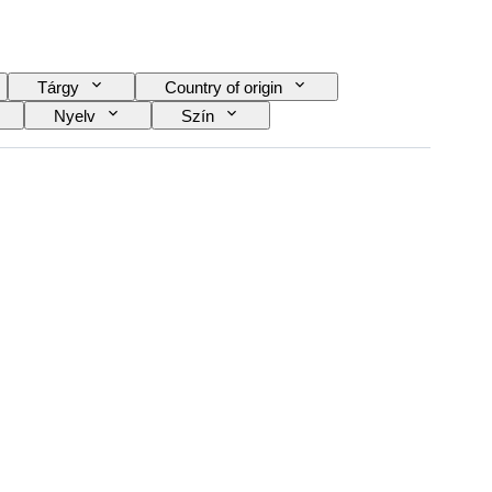
Tárgy
Country of origin
Nyelv
Szín
típusa
Videokamera típusa