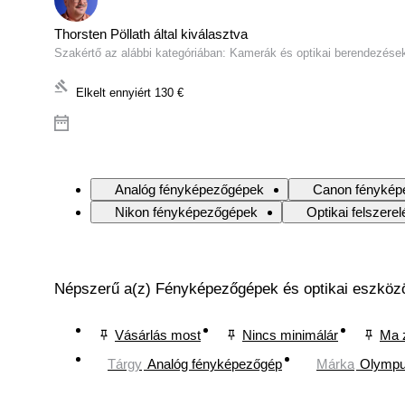
Thorsten Pöllath által kiválasztva
Szakértő az alábbi kategóriában: Kamerák és optikai berendezése
Elkelt ennyiért
130 €
Analóg fényképezőgépek
Canon fénykép
Nikon fényképezőgépek
Optikai felszerel
Népszerű a(z) Fényképezőgépek és optikai eszköz
Vásárlás most
Nincs minimálár
Ma 
Tárgy
Analóg fényképezőgép
Márka
Olymp