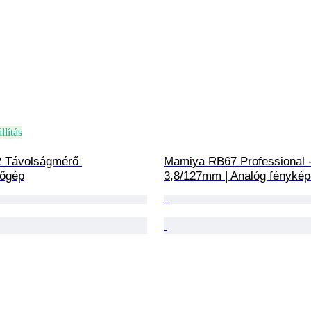
llítás
 Távolságmérő 
Mamiya RB67 Professional -
zőgép
3,8/127mm | Analóg fényké