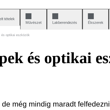
lt tételek
Művészet
Lakberendezés
Ékszerek
és optikai eszközök
ek és optikai e
, de még mindig maradt felfedezni