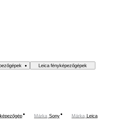
épezőgépek
Leica fényképezőgépek
nyképezőgép
Márka
Sony
Márka
Leica