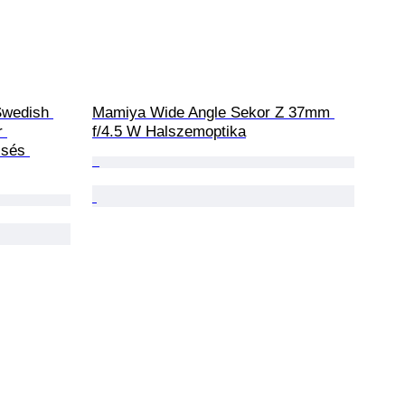
Swedish 
Mamiya Wide Angle Sekor Z 37mm 
r 
f/4.5 W Halszemoptika
csés 