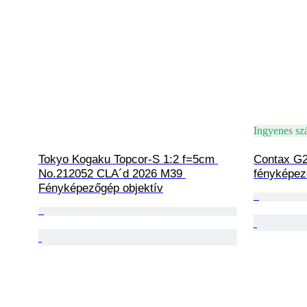
Ingyenes szá
Tokyo Kogaku Topcor-S 1:2 f=5cm 
Contax G2
No.212052 CLA´d 2026 M39 
fényképe
Fényképezőgép objektív