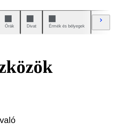
Órák
Divat
Érmék és bélyegek
Képregények
szközök
való