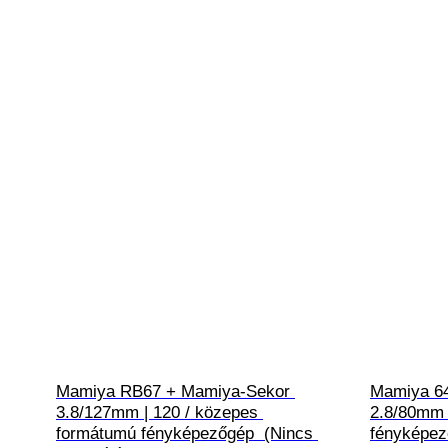
Mamiya RB67 + Mamiya-Sekor 
Mamiya 64
3.8/127mm | 120 / közepes 
2.8/80mm 
formátumú fényképezőgép  (Nincs 
fényképez