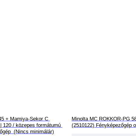
5 + Mamiya-Sekor C 
Minolta MC ROKKOR-PG 58
| 120 / közepes formátumú 
(2510122) Fényképezőgép o
őgép  (Nincs minimálár)