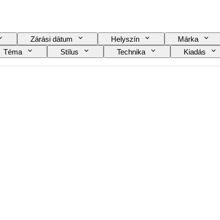
Zárási dátum
Helyszín
Márka
Téma
Stílus
Technika
Kiadás
Mikroszkóp típusa
Távcső típusa
Teleszkóp 
dta
Film type