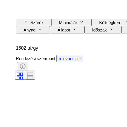
Szűrők
Minimálár
Költségkeret
Anyag
Állapot
Időszak
Objektívtartó
Videofelvevő típusa
Tesztelt és működő
Korszak
Ela
1502 tárgy
Rendezési szempont
relevancia