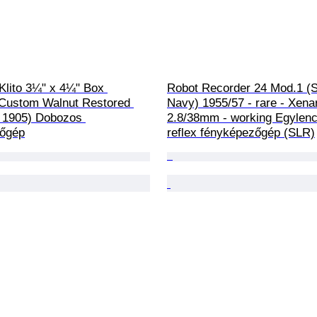
Klito 3¼" x 4¼" Box 
Robot Recorder 24 Mod.1 (
Custom Walnut Restored 
Navy) 1955/57 - rare - Xena
. 1905) Dobozos 
2.8/38mm - working Egylen
zőgép
reflex fényképezőgép (SLR)