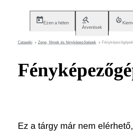
Ezen a héten
Kieme
Árverések
Catawiki
Zene, filmek és fényképezőgépek
Fényképezőgépek 
Fényképezőgép
Ez a tárgy már nem elérhető