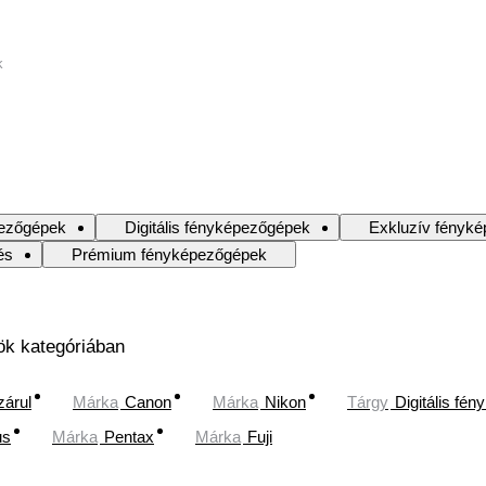
k
ezőgépek
Digitális fényképezőgépek
Exkluzív fényk
és
Prémium fényképezőgépek
ök kategóriában
zárul
Márka
Canon
Márka
Nikon
Tárgy
Digitális fé
us
Márka
Pentax
Márka
Fuji