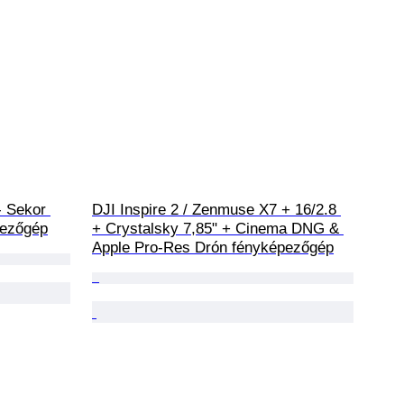
 Sekor 
DJI Inspire 2 / Zenmuse X7 + 16/2.8 
pezőgép
+ Crystalsky 7,85" + Cinema DNG & 
Apple Pro-Res Drón fényképezőgép