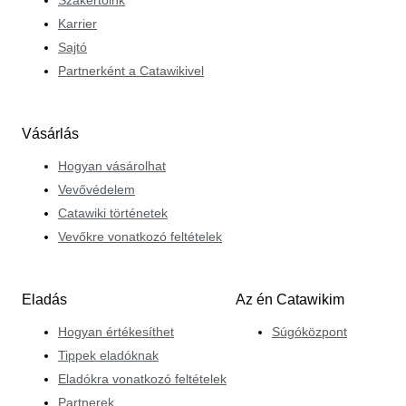
Karrier
Sajtó
Partnerként a Catawikivel
Vásárlás
Hogyan vásárolhat
Vevővédelem
Catawiki történetek
Vevőkre vonatkozó feltételek
Eladás
Az én Catawikim
Hogyan értékesíthet
Súgóközpont
Tippek eladóknak
Eladókra vonatkozó feltételek
Partnerek