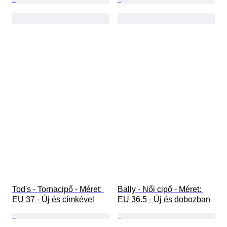
Tod's - Tornacipő - Méret: 
Bally - Női cipő - Méret: 
EU 37 - Új és címkével
EU 36.5 - Új és dobozban