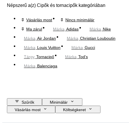
Népszerű a(z) Cipők és tornacipők kategóriában
Vásárlás most
Nincs minimálár
Ma zárul
Márka
Adidas
Márka
Nike
Márka
Air Jordan
Márka
Christian Louboutin
Márka
Louis Vuitton
Márka
Gucci
Tárgy
Tornacipő
Márka
Tod's
Márka
Balenciaga
Szűrők
Minimálár
Vásárlás most
Költségkeret
Zárási dátum
Helyszín
Márka
Cipő méret
Tárgy