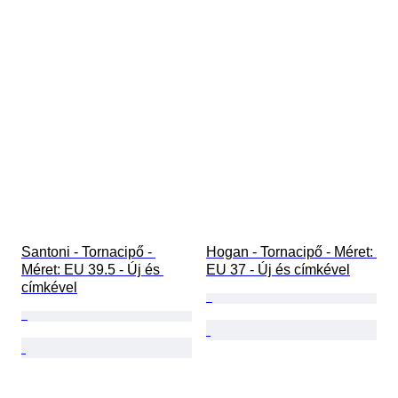
Santoni - Tornacipő - 
Hogan - Tornacipő - Méret: 
Méret: EU 39.5 - Új és 
EU 37 - Új és címkével
címkével