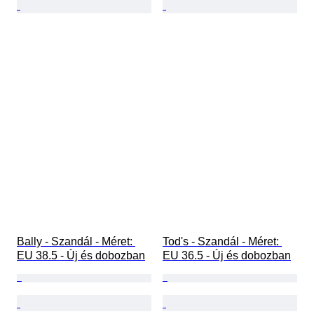
Bally - Szandál - Méret: 
Tod's - Szandál - Méret: 
EU 38.5 - Új és dobozban
EU 36.5 - Új és dobozban