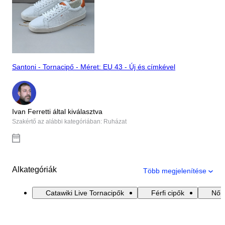
Santoni - Tornacipő - Méret: EU 43 - Új és címkével
Ivan Ferretti által kiválasztva
Szakértő az alábbi kategóriában: Ruházat
Alkategóriák
Több megjelenítése
Catawiki Live Tornacipők
Férfi cipők
Női 