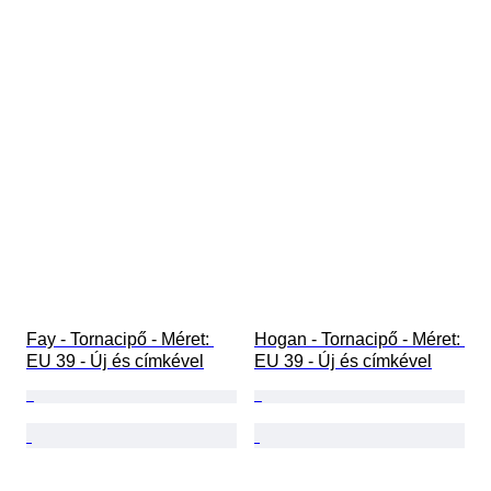
Fay - Tornacipő - Méret: 
Hogan - Tornacipő - Méret: 
EU 39 - Új és címkével
EU 39 - Új és címkével