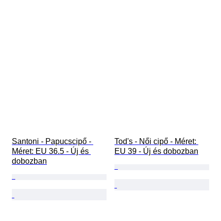
Santoni - Papucscipő - 
Tod's - Női cipő - Méret: 
Méret: EU 36.5 - Új és 
EU 39 - Új és dobozban
dobozban