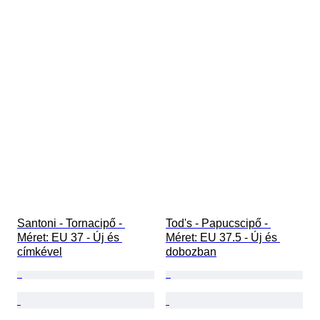
Santoni - Tornacipő - 
Tod's - Papucscipő - 
Méret: EU 37 - Új és 
Méret: EU 37.5 - Új és 
címkével
dobozban