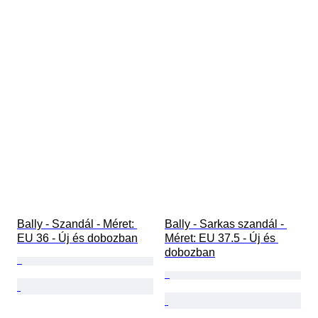
Bally - Szandál - Méret: 
Bally - Sarkas szandál - 
EU 36 - Új és dobozban
Méret: EU 37.5 - Új és 
dobozban