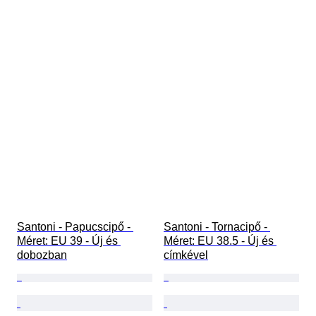
Santoni - Papucscipő - 
Santoni - Tornacipő - 
Méret: EU 39 - Új és 
Méret: EU 38.5 - Új és 
dobozban
címkével