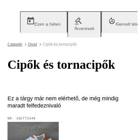
Ezen a héten
Kiemelt téte
Árverések
Catawiki
Divat
Cipők és tornacipők
Cipők és tornacipők
Ez a tárgy már nem elérhető, de még mindig
maradt felfedeznivaló
NR.
102771340