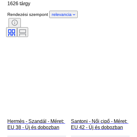
1626 tárgy
Country of origin
Anyag
Nem
Állapot
Aláírás
Rendezési szempont
relevancia
Szín
Korszak
Tartozékok mellékelve
Minta
Modell
Hermès - Szandál - Méret: 
Santoni - Női cipő - Méret: 
EU 38 - Új és dobozban
EU 42 - Új és dobozban