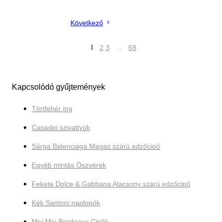
Következő
1
2
3
…
68
Kapcsolódó gyűjtemények
Törtfehér ing
Casadei szivattyúk
Sárga Balenciaga Magas szárú edzőcipő
Egyéb mintás Öszvérek
Fekete Dolce & Gabbana Alacsony szárú edzőcipő
Kék Santoni naplopók
Miu Miu Bordeaux Cipők