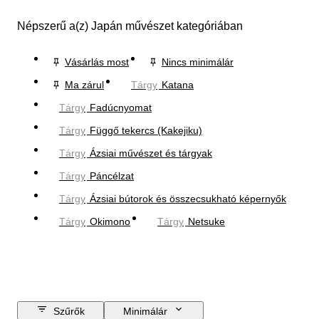
Népszerű a(z) Japán művészet kategóriában
Vásárlás most
Nincs minimálár
Ma zárul
Tárgy
Katana
Tárgy
Fadúcnyomat
Tárgy
Függő tekercs (Kakejiku)
Tárgy
Ázsiai művészet és tárgyak
Tárgy
Páncélzat
Tárgy
Ázsiai bútorok és összecsukható képernyők
Tárgy
Okimono
Tárgy
Netsuke
Szűrők
Minimálár