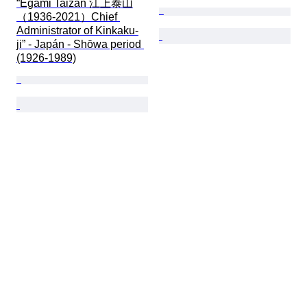
“Egami Taizan 江上泰山
（1936-2021）Chief 
Administrator of Kinkaku-
ji” - Japán - Shōwa period 
(1926-1989)