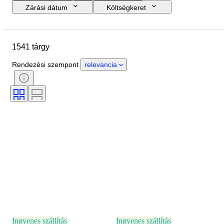
Zárási dátum
Költségkeret
Helyszín
Méret
尺寸
Tárgy
Country of origin
1541 tárgy
Anyag
Állapot
Extrák
Időszak
Téma
Stílus
Rendezési szempont
relevancia
Technika
Aláírás
Kiadás
Nyelv
Szín
Korszak
Eladta
Művész
Decor
Attribúció
Original/ Replica
Alkotó
Eredet
Ingyenes szállítás
Ingyenes szállítás