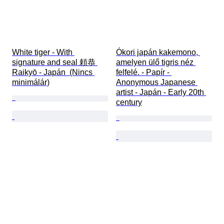
White tiger - With 
Ókori japán kakemono, 
signature and seal 頼恭 
amelyen ülő tigris néz 
Raikyō - Japán  (Nincs 
felfelé. - Papír - 
minimálár)
Anonymous Japanese 
artist - Japán - Early 20th 
century