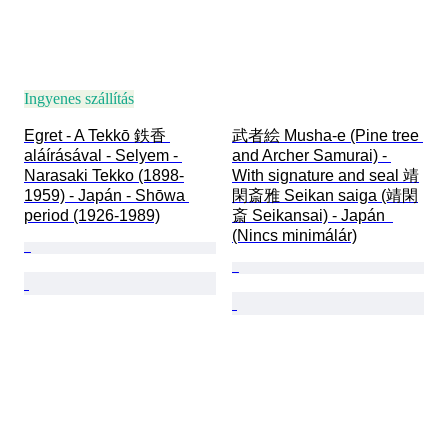
Ingyenes szállítás
Egret - A Tekkō 鉄香 
武者絵 Musha-e (Pine tree 
aláírásával - Selyem - 
and Archer Samurai) - 
Narasaki Tekko (1898-
With signature and seal 靖
1959) - Japán - Shōwa 
閑斎雅 Seikan saiga (靖閑
period (1926-1989)
斎 Seikansai) - Japán  
(Nincs minimálár)