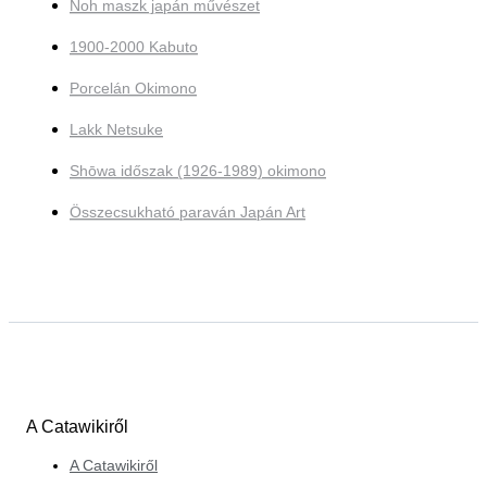
Noh maszk japán művészet
1900-2000 Kabuto
Porcelán Okimono
Lakk Netsuke
Shōwa időszak (1926-1989) okimono
Összecsukható paraván Japán Art
A Catawikiről
A Catawikiről