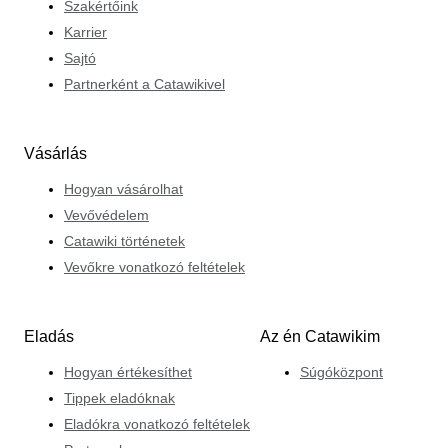
Szakértőink
Karrier
Sajtó
Partnerként a Catawikivel
Vásárlás
Hogyan vásárolhat
Vevővédelem
Catawiki történetek
Vevőkre vonatkozó feltételek
Eladás
Az én Catawikim
Hogyan értékesíthet
Súgóközpont
Tippek eladóknak
Eladókra vonatkozó feltételek