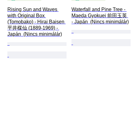
Rising Sun and Waves 
Waterfall and Pine Tree - 
with Original Box 
Maeda Gyokuei 前田玉英 
(Tomobako) - Hirai Baisen 
- Japán  (Nincs minimálár)
平井楳仙 (1889-1969) - 
Japán  (Nincs minimálár)