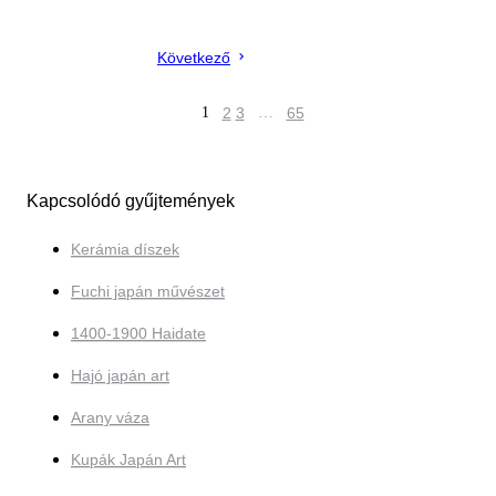
Következő
1
2
3
…
65
Kapcsolódó gyűjtemények
Kerámia díszek
Fuchi japán művészet
1400-1900 Haidate
Hajó japán art
Arany váza
Kupák Japán Art