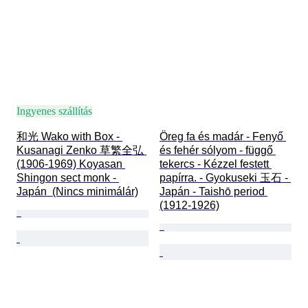
Ingyenes szállítás
和光 Wako with Box - 
Öreg fa és madár - Fenyő 
Kusanagi Zenko 草繁全弘 
és fehér sólyom - függő 
(1906-1969) Koyasan 
tekercs - Kézzel festett 
Shingon sect monk - 
papírra. - Gyokuseki 玉石 - 
Japán  (Nincs minimálár)
Japán - Taishō period 
(1912-1926)