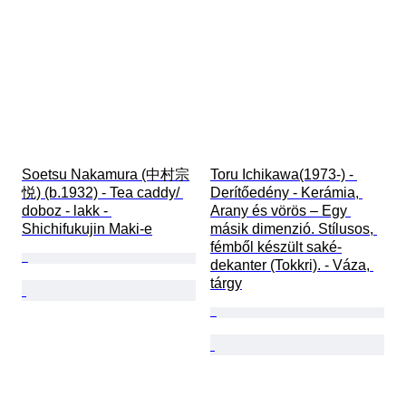
Soetsu Nakamura (中村宗
Toru Ichikawa(1973-) - 
悦) (b.1932) - Tea caddy/ 
Derítőedény - Kerámia, 
doboz - lakk - 
Arany és vörös – Egy 
Shichifukujin Maki-e
másik dimenzió. Stílusos, 
fémből készült saké-
dekanter (Tokkri). - Váza, 
tárgy