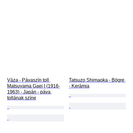
Váza - Pávaszín toll 
Tatsuzo Shimaoka - Bögre 
Matsuyama Gaei I (1916-
- Kerámia
1963) - Japán - páva 
tollának színe