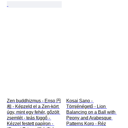
Zen buddhizmus - Enso 円
Kosai Sano - 
相 - Képzeld el a Zen-kört 
Tömjénégető - Lion 
úgy, mint egy fehér, gőzölt 
Balancing on a Ball with 
zsemlét - teás függő - 
Peony and Arabesque 
Kézzel festett papíron - 
Patterns Koro - Réz