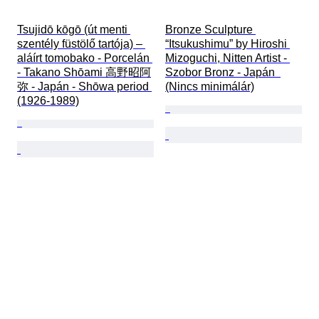
Tsujidō kōgō (út menti 
Bronze Sculpture 
szentély füstölő tartója) – 
“Itsukushimu” by Hiroshi 
aláírt tomobako - Porcelán 
Mizoguchi, Nitten Artist - 
- Takano Shōami 高野昭阿
Szobor Bronz - Japán  
弥 - Japán - Shōwa period 
(Nincs minimálár)
(1926-1989)