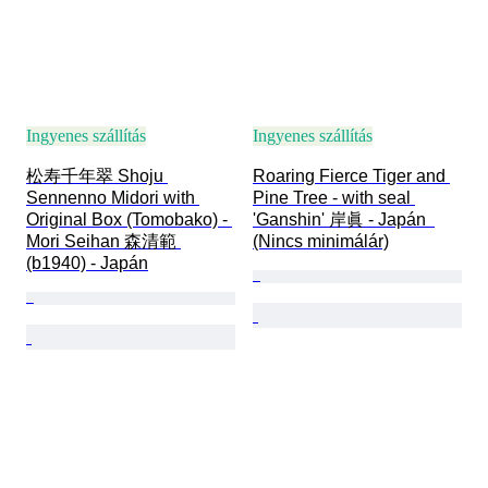
Ingyenes szállítás
Ingyenes szállítás
松寿千年翠 Shoju 
Roaring Fierce Tiger and 
Sennenno Midori with 
Pine Tree - with seal 
Original Box (Tomobako) - 
'Ganshin' 岸眞 - Japán  
Mori Seihan 森清範 
(Nincs minimálár)
(b1940) - Japán