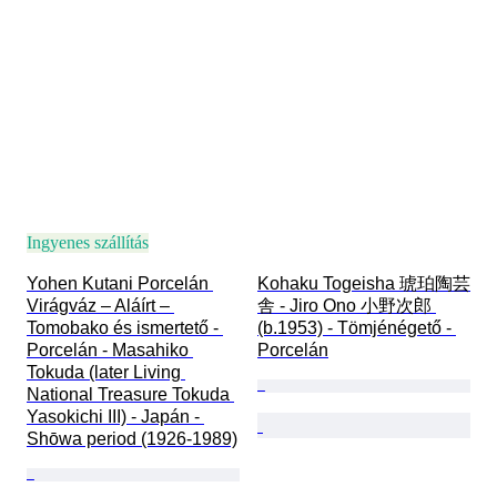
Ingyenes szállítás
Yohen Kutani Porcelán 
Kohaku Togeisha 琥珀陶芸
Virágváz – Aláírt – 
舎 - Jiro Ono 小野次郎 
Tomobako és ismertető - 
(b.1953) - Tömjénégető - 
Porcelán - Masahiko 
Porcelán
Tokuda (later Living 
National Treasure Tokuda 
Yasokichi III) - Japán - 
Shōwa period (1926-1989)