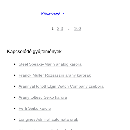
Következő
1
2
3
…
100
Kapcsolódó gyűjtemények
Steel Speake-Marin analóg karóra
Franck Muller Rózsaszín arany karórák
Arannyal töltött Elgin Watch Company zsebóra
Arany töltésű Seiko karóra
Férfi Seiko karóra
Longines Admiral automata órák