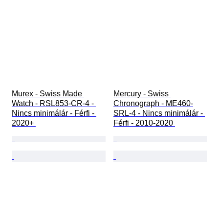
Murex - Swiss Made 
Mercury - Swiss 
Watch - RSL853-CR-4 - 
Chronograph - ME460-
Nincs minimálár - Férfi - 
SRL-4 - Nincs minimálár - 
2020+ 
Férfi - 2010-2020 