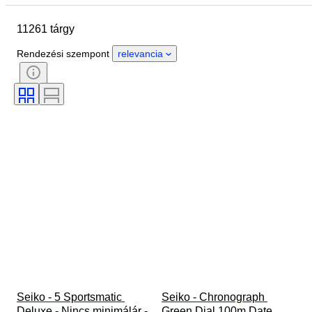
Márka
A tok átmérője
11261 tárgy
Óraszíj hossza
Tárgy
Country of origin
Anyag
Rendezési szempont
relevancia
Nem
Állapot
Időszak
Tanúsítvány
Téma
Stílus
Kötés
Kiadás
Nyelv
Szín
Óraszerkezet
Korszak
Ráírt méret
Gyémánt típus
Óraszíj anyaga
Modell
Seiko - 5 Sportsmatic 
Seiko - Chronograph 
Deluxe - Nincs minimálár - 
Green Dial 100m Date 