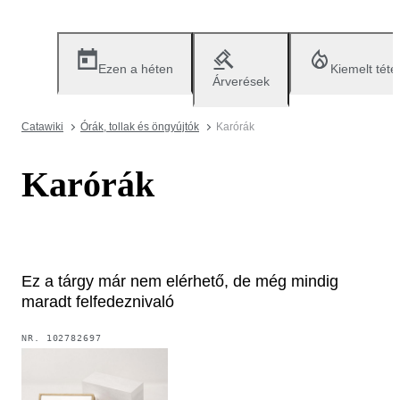
Ezen a héten
Kiemelt téte
Árverések
Catawiki
Órák, tollak és öngyújtók
Karórák
Karórák
Ez a tárgy már nem elérhető, de még mindig
maradt felfedeznivaló
NR.
102782697