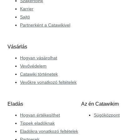
Szakértőink
Karrier
Sajtó
Partnerként a Catawikivel
Vásárlás
Hogyan vásárolhat
Vevővédelem
Catawiki történetek
Vevőkre vonatkozó feltételek
Eladás
Az én Catawikim
Hogyan értékesíthet
Súgóközpont
Tippek eladóknak
Eladókra vonatkozó feltételek
Partnerek