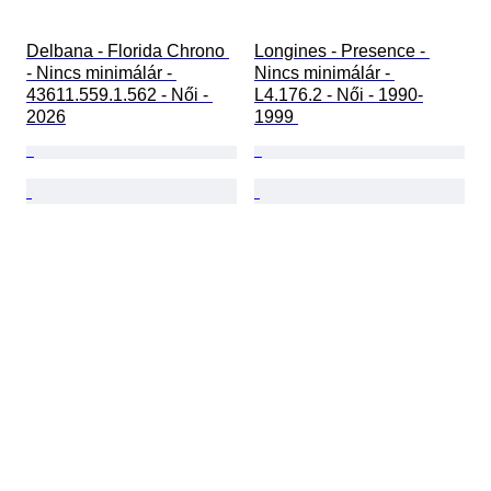
Delbana - Florida Chrono 
Longines - Presence - 
- Nincs minimálár - 
Nincs minimálár - 
43611.559.1.562 - Női - 
L4.176.2 - Női - 1990-
2026
1999 