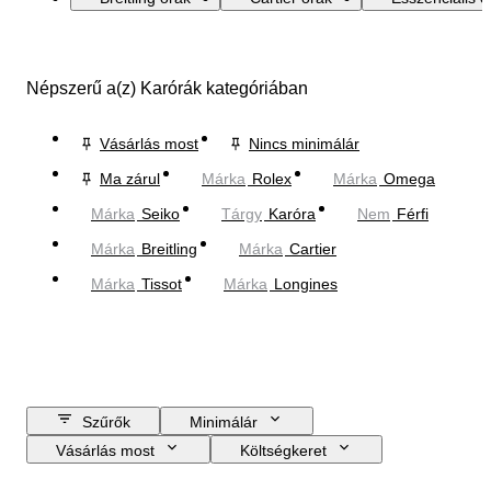
Népszerű a(z) Karórák kategóriában
Vásárlás most
Nincs minimálár
Ma zárul
Márka
Rolex
Márka
Omega
Márka
Seiko
Tárgy
Karóra
Nem
Férfi
Márka
Breitling
Márka
Cartier
Márka
Tissot
Márka
Longines
Szűrők
Minimálár
Vásárlás most
Költségkeret
Zárási dátum
Helyszín