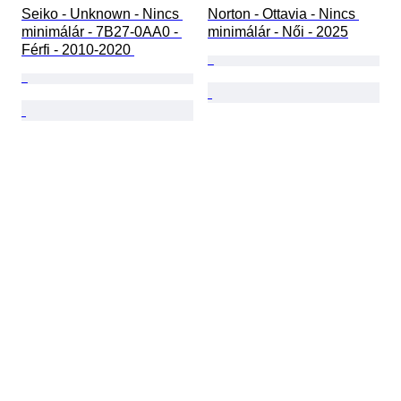
Seiko - Unknown - Nincs 
Norton - Ottavia - Nincs 
minimálár - 7B27-0AA0 - 
minimálár - Női - 2025
Férfi - 2010-2020 