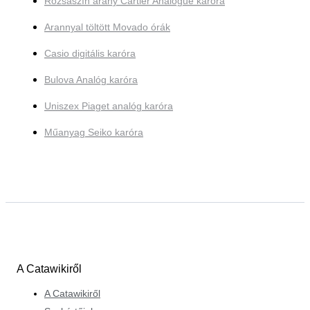
Rózsaszín arany Cartier Analogue karóra
Arannyal töltött Movado órák
Casio digitális karóra
Bulova Analóg karóra
Uniszex Piaget analóg karóra
Műanyag Seiko karóra
A Catawikiről
A Catawikiről