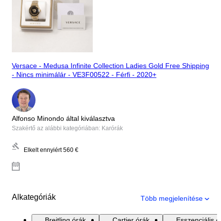
Versace - Medusa Infinite Collection Ladies Gold Free Shipping
- Nincs minimálár - VE3F00522 - Férfi - 2020+
Alfonso Minondo által kiválasztva
Szakértő az alábbi kategóriában: Karórák
Elkelt ennyiért
560 €
Alkategóriák
Több megjelenítése
Breitling órák
Cartier órák
Esszenciális ó