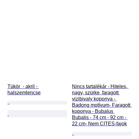
Tükör  - akril - 
Nincs tartalékár - Hiteles, 
halszemlencse
nagy, szürke, faragott 
vizibivaly koponya - 
Badong motívum- Faragott 
koponya - Bubalus 
Bubalis - 74 cm - 92 cm - 
22 cm- Nem CITES-fajok