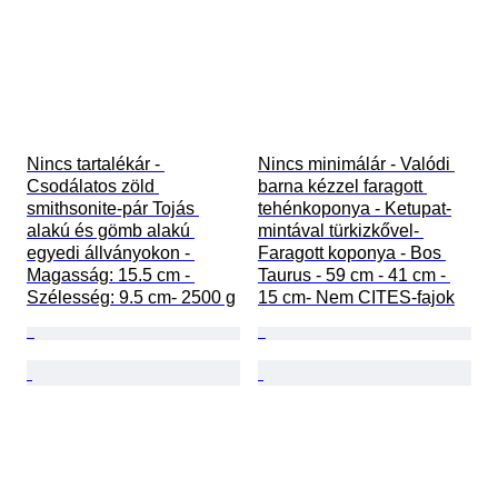
Nincs tartalékár - 
Nincs minimálár - Valódi 
Csodálatos zöld 
barna kézzel faragott 
smithsonite-pár Tojás 
tehénkoponya - Ketupat-
alakú és gömb alakú 
mintával türkizkővel- 
egyedi állványokon - 
Faragott koponya - Bos 
Magasság: 15.5 cm - 
Taurus - 59 cm - 41 cm - 
Szélesség: 9.5 cm- 2500 g
15 cm- Nem CITES-fajok