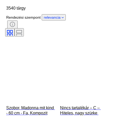
Márka
Tárgy
3540 tárgy
Country of origin
Anyag
Nem
Állapot
Időszak
Rendezési szempont
relevancia
Tanúsítvány
Stílus
Technika
Aláírás
Szín
Óraszerkezet
Original/ Replica
Korszak
Growing style
Eladta
Power Reserve
Treatment
Striking
Mintadarab
Szobor, Madonna mit kind 
Nincs tartalékár – C – 
- 60 cm - Fa, Kompozit
Hiteles, nagy szürke 