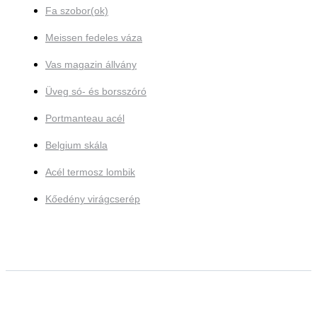
Fa szobor(ok)
Meissen fedeles váza
Vas magazin állvány
Üveg só- és borsszóró
Portmanteau acél
Belgium skála
Acél termosz lombik
Kőedény virágcserép