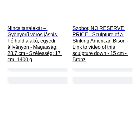
Nincs tartalékár – 
Szobor, NO RESERVE 
Gyönyörű vörös jáspis 
PRICE - Sculpture of a 
Félhold alakú, egyedi 
Striking American Bison - 
állványon - Magasság: 
Link to video of this 
28.7 cm - Szélesség: 17 
sculpture down - 15 cm - 
cm- 1400 g
Bronz