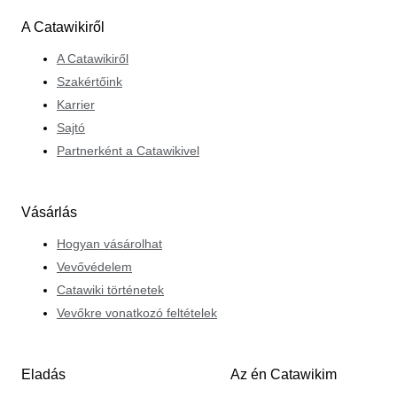
A Catawikiről
A Catawikiről
Szakértőink
Karrier
Sajtó
Partnerként a Catawikivel
Vásárlás
Hogyan vásárolhat
Vevővédelem
Catawiki történetek
Vevőkre vonatkozó feltételek
Eladás
Az én Catawikim