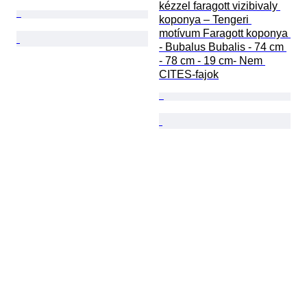
kézzel faragott vizibivaly 
koponya – Tengeri 
motívum Faragott koponya 
- Bubalus Bubalis - 74 cm 
- 78 cm - 19 cm- Nem 
CITES-fajok