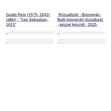
Guido Reni (1575–1642) 
 Rózsafüzér - Borostyán, 
(after) - "San Sebastian, 
Balti borostyán rózsafüzér 
1615"
- kézzel készült - 2025 