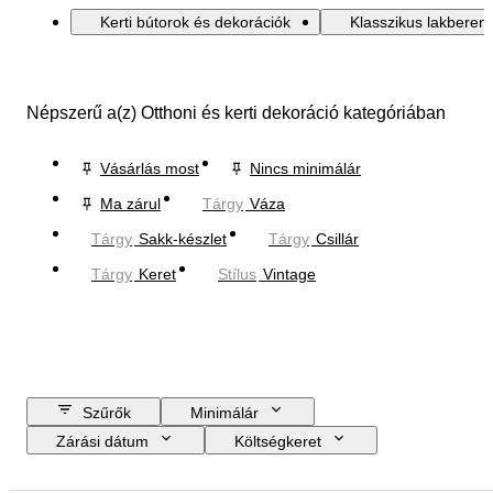
Kerti bútorok és dekorációk
Klasszikus lakberen
Népszerű a(z) Otthoni és kerti dekoráció kategóriában
Vásárlás most
Nincs minimálár
Ma zárul
Tárgy
Váza
Tárgy
Sakk-készlet
Tárgy
Csillár
Tárgy
Keret
Stílus
Vintage
Szűrők
Minimálár
Zárási dátum
Költségkeret
Helyszín
Méret
尺寸