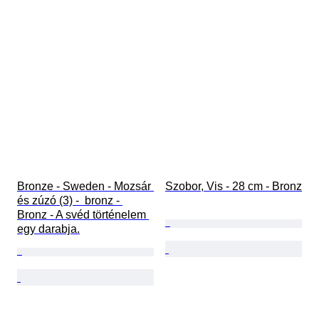
Bronze - Sweden - Mozsár 
Szobor, Vis - 28 cm - Bronz
és zúzó (3) -  bronz - 
Bronz - A svéd történelem 
egy darabja.