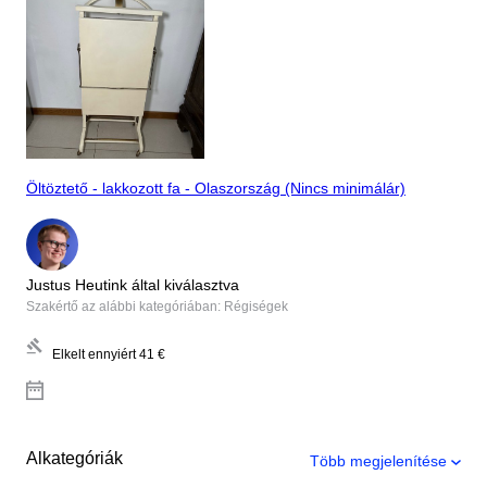
Öltöztető - lakkozott fa - Olaszország (Nincs minimálár)
Justus Heutink által kiválasztva
Szakértő az alábbi kategóriában: Régiségek
Elkelt ennyiért
41 €
Alkategóriák
Több megjelenítése