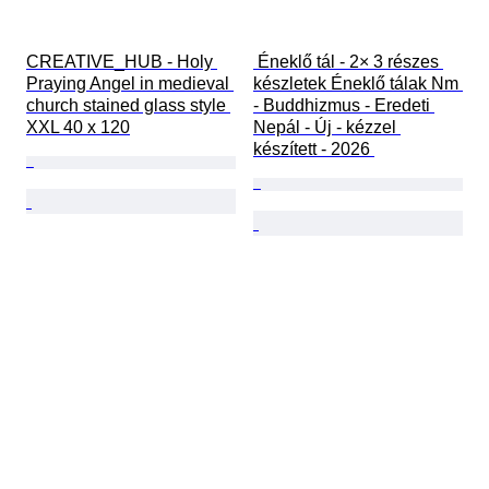
CREATIVE_HUB - Holy 
 Éneklő tál - 2× 3 részes 
Praying Angel in medieval 
készletek Éneklő tálak Nm 
church stained glass style 
- Buddhizmus - Eredeti 
XXL 40 x 120
Nepál - Új - kézzel 
készített - 2026 