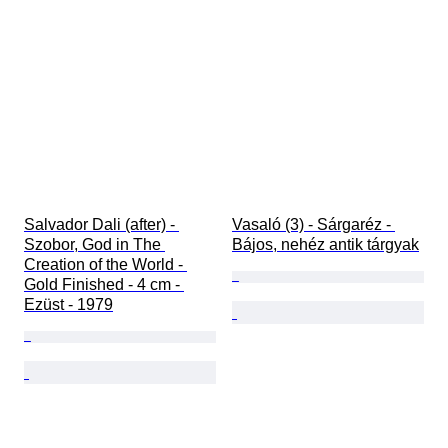
Salvador Dali (after) - 
Vasaló (3) - Sárgaréz - 
Szobor, God in The 
Bájos, nehéz antik tárgyak
Creation of the World - 
Gold Finished - 4 cm - 
Ezüst - 1979