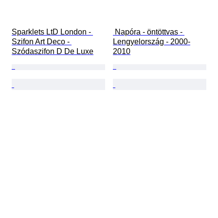
Sparklets LtD London - 
 Napóra - öntöttvas - 
Szifon Art Deco - 
Lengyelország - 2000-
Szódaszifon D De Luxe
2010