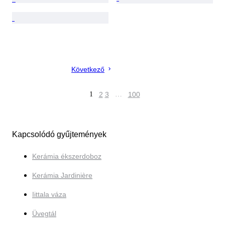
Következő
1
2
3
…
100
Kapcsolódó gyűjtemények
Kerámia ékszerdoboz
Kerámia Jardinière
Iittala váza
Üvegtál