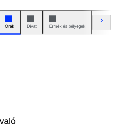
Órák
Divat
Érmék és bélyegek
Képregények
való