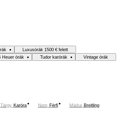
rák
Luxusórák 1500 € felett
 Heuer órák
Tudor karórák
Vintage órák
Tárgy
Karóra
Nem
Férfi
Márka
Breitling