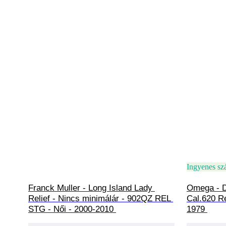
Ingyenes szá
Franck Muller - Long Island Lady 
Omega - De
Relief - Nincs minimálár - 902QZ REL 
Cal.620 Re
STG - Női - 2000-2010 
1979 