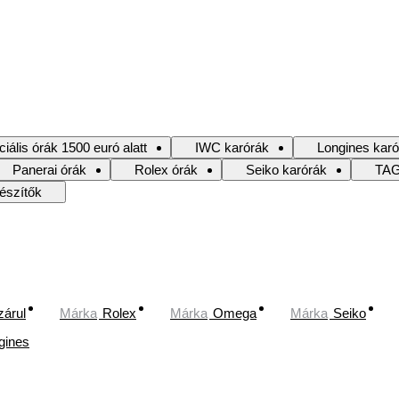
iális órák 1500 euró alatt
IWC karórák
Longines karó
Panerai órák
Rolex órák
Seiko karórák
TAG
észítők
zárul
Márka
Rolex
Márka
Omega
Márka
Seiko
gines