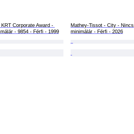
- KRT Corporate Award - 
Mathey-Tissot - City - Nincs
málár - 9854 - Férfi - 1999
minimálár - Férfi - 2026