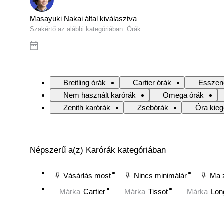
Masayuki Nakai által kiválasztva
Szakértő az alábbi kategóriában: Órák
Breitling órák
Cartier órák
Esszenc
Nem használt karórák
Omega órák
Zenith karórák
Zsebórák
Óra kieg
Népszerű a(z) Karórák kategóriában
Vásárlás most
Nincs minimálár
Ma 
Márka
Cartier
Márka
Tissot
Márka
Lon