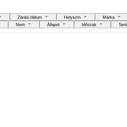
Zárási dátum
Helyszín
Márka
Nem
Állapot
Időszak
Tanú
Óraszíj anyaga
Korszak
Power Reserve