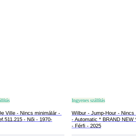
llítás
Ingyenes szállítás
 Ville - Nincs minimálár - 
Wilbur - Jump-Hour - Nincs 
f.511.215 - Női - 1970-
- Automatic * BRAND NEW *
- Férfi - 2025