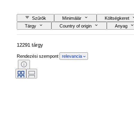
Szűrők
Minimálár
Költségkeret
Tárgy
Country of origin
Anyag
Nyelv
Szín
Óraszerkezet
Automobilia típus
Modell
12291 tárgy
Rendezési szempont
relevancia