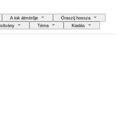
A tok átmérője
Óraszíj hossza
sítvány
Téma
Kiadás
Striking
Original/ Replica