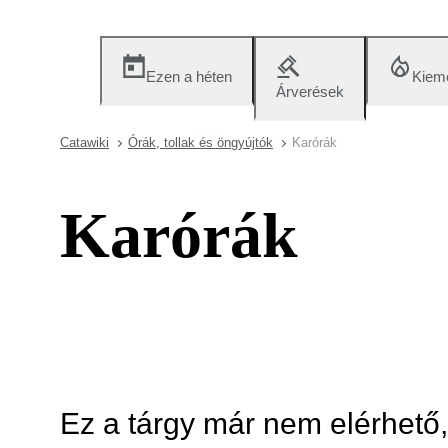
Ezen a héten
Kieme
Árverések
Catawiki
Órák, tollak és öngyújtók
Karórák
Karórák
Ez a tárgy már nem elérhető