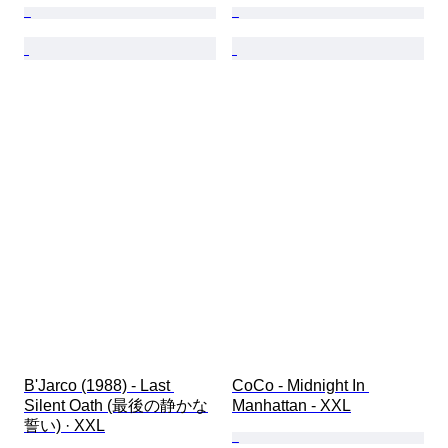
B'Jarco (1988) - Last 
CoCo - Midnight In 
Silent Oath (最後の静かな
Manhattan - XXL
誓い) · XXL