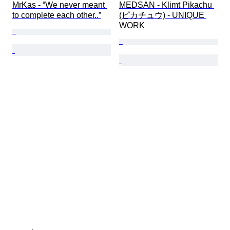
MrKas - “We never meant 
MEDSAN - Klimt Pikachu 
to complete each other..”
(ピカチュウ) - UNIQUE 
WORK