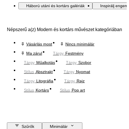
Háború utáni és kortárs galériák
Inspirálj engem
Népszerű a(z) Modern és kortárs művészet kategóriában
Vásárlás most
Nincs minimálár
Ma zárul
Tárgy
Festmény
Tárgy
Műalkotás
Tárgy
Szobor
Stílus
Absztrakt
Tárgy
Nyomat
Tárgy
Litográfia
Tárgy
Rajz
Stílus
Kortárs
Stílus
Pop art
Szűrők
Minimálár