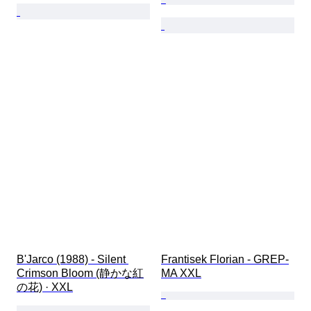
B'Jarco (1988) - Silent 
Frantisek Florian - GREP-
Crimson Bloom (静かな紅
MA XXL
の花) · XXL