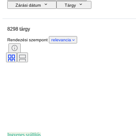
Zárási dátum
Tárgy
Költségkeret
Méret
Stílus
Technika
Művész
Helyszín
8298 tárgy
Téma
Időszak
Aláírás
Szín
Eladta
Kiadás
Rendezési szempont
relevancia
Ingyenes szállítás