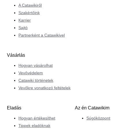
A Catawikiről
Szakértőink
Karrier
Sajtó
Partnerként a Catawikivel
Vásárlás
Hogyan vásárolhat
Vevővédelem
Catawiki történetek
Vevőkre vonatkozó feltételek
Eladás
Az én Catawikim
Hogyan értékesíthet
Súgóközpont
Tippek eladóknak