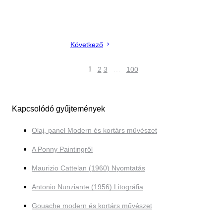
Következő
1
2
3
…
100
Kapcsolódó gyűjtemények
Olaj, panel Modern és kortárs művészet
A Ponny Paintingről
Maurizio Cattelan (1960) Nyomtatás
Antonio Nunziante (1956) Litográfia
Gouache modern és kortárs művészet