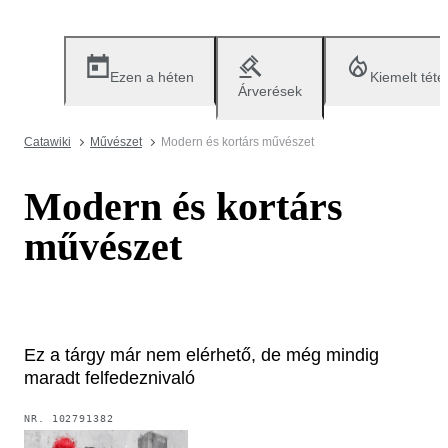
Ezen a héten
Kiemelt téte
Árverések
Catawiki
Művészet
Modern és kortárs művészet
Modern és kortárs
művészet
Ez a tárgy már nem elérhető, de még mindig
maradt felfedeznivaló
NR.
102791382