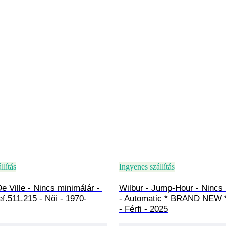
llítás
Ingyenes szállítás
 Ville - Nincs minimálár - 
Wilbur - Jump-Hour - Nincs 
f.511.215 - Női - 1970-
- Automatic * BRAND NEW *
- Férfi - 2025