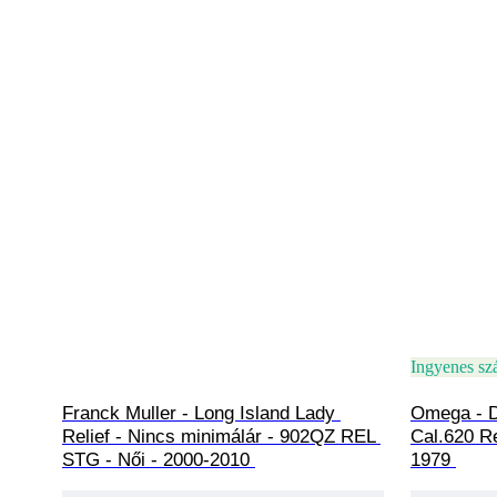
Ingyenes szá
Franck Muller - Long Island Lady 
Omega - De
Relief - Nincs minimálár - 902QZ REL 
Cal.620 Re
STG - Női - 2000-2010 
1979 