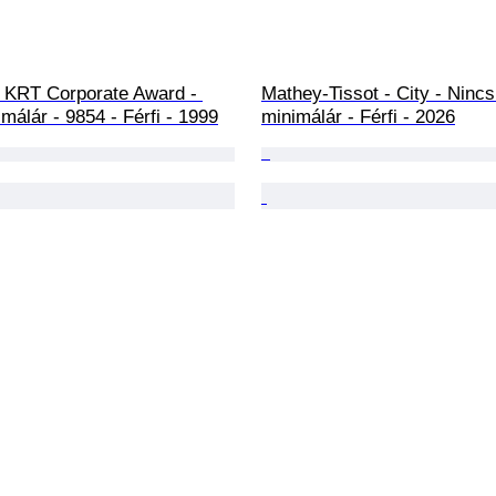
- KRT Corporate Award - 
Mathey-Tissot - City - Nincs
málár - 9854 - Férfi - 1999
minimálár - Férfi - 2026