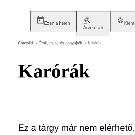
Ezen a héten
Kieme
Árverések
Catawiki
Órák, tollak és öngyújtók
Karórák
Karórák
Ez a tárgy már nem elérhető