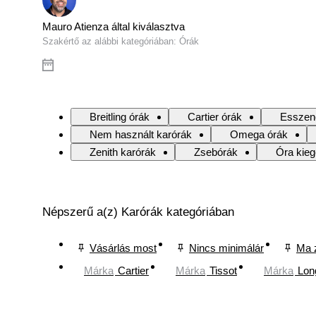
Mauro Atienza által kiválasztva
Szakértő az alábbi kategóriában: Órák
Breitling órák
Cartier órák
Esszenc
Nem használt karórák
Omega órák
Zenith karórák
Zsebórák
Óra kieg
Népszerű a(z) Karórák kategóriában
Vásárlás most
Nincs minimálár
Ma 
Márka
Cartier
Márka
Tissot
Márka
Lon