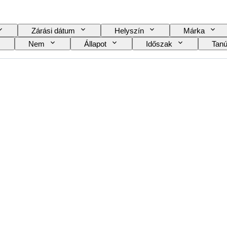
Zárási dátum
Helyszín
Márka
Nem
Állapot
Időszak
Tanú
Óraszíj anyaga
Korszak
Power Reserve