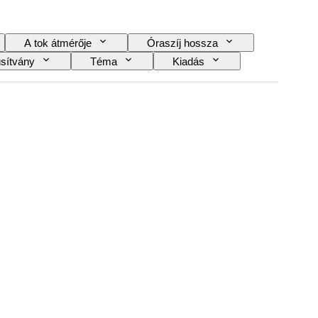
A tok átmérője
Óraszíj hossza
sítvány
Téma
Kiadás
Striking
Original/ Replica