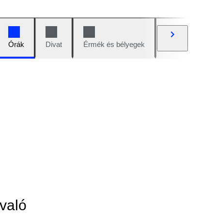
Órák
Divat
Érmék és bélyegek
Képregények
való