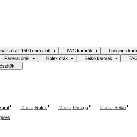
iális órák 1500 euró alatt
IWC karórák
Longines karó
Panerai órák
Rolex órák
Seiko karórák
TAG
észítők
zárul
Márka
Rolex
Márka
Omega
Márka
Seiko
gines