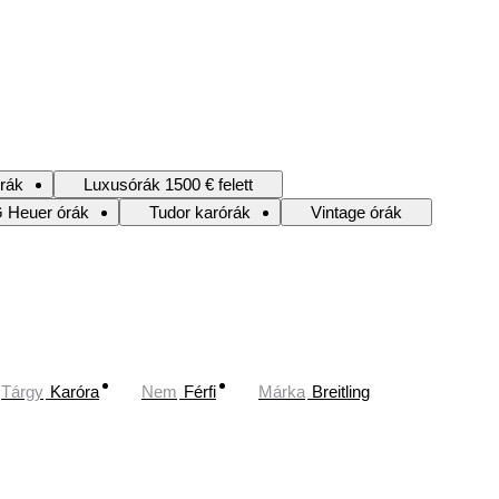
rák
Luxusórák 1500 € felett
 Heuer órák
Tudor karórák
Vintage órák
Tárgy
Karóra
Nem
Férfi
Márka
Breitling