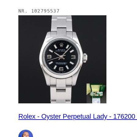
NR.
102795537
Rolex - Oyster Perpetual Lady - 176200 