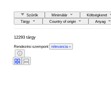
Szűrők
Minimálár
Költségkeret
Tárgy
Country of origin
Anyag
Nyelv
Szín
Óraszerkezet
Automobilia típus
Modell
12293 tárgy
Rendezési szempont
relevancia