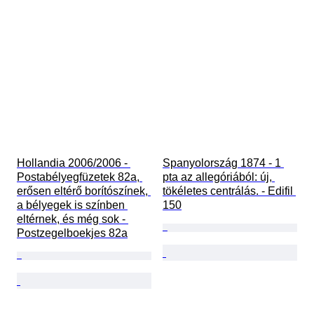
Hollandia 2006/2006 - 
Spanyolország 1874 - 1 
Postabélyegfüzetek 82a, 
pta az allegóriából: új, 
erősen eltérő borítószínek, 
tökéletes centrálás. - Edifil 
a bélyegek is színben 
150
eltérnek, és még sok - 
Postzegelboekjes 82a