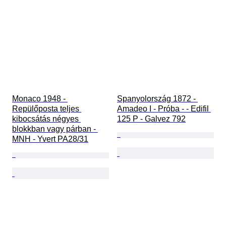
Monaco 1948 - 
Spanyolország 1872 - 
Repülőposta teljes 
Amadeo I - Próba - - Edifil 
kibocsátás négyes 
125 P - Galvez 792
blokkban vagy párban - 
MNH - Yvert PA28/31