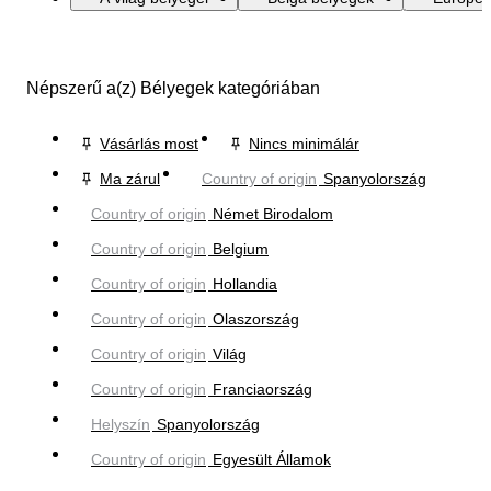
Népszerű a(z) Bélyegek kategóriában
Vásárlás most
Nincs minimálár
Ma zárul
Country of origin
Spanyolország
Country of origin
Német Birodalom
Country of origin
Belgium
Country of origin
Hollandia
Country of origin
Olaszország
Country of origin
Világ
Country of origin
Franciaország
Helyszín
Spanyolország
Country of origin
Egyesült Államok