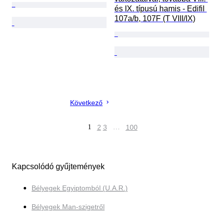
és IX. típusú hamis - Edifil 
107a/b, 107F (T VIII/IX)
Következő
1
2
3
…
100
Kapcsolódó gyűjtemények
Bélyegek Egyiptomból (U.A.R.)
Bélyegek Man-szigetről