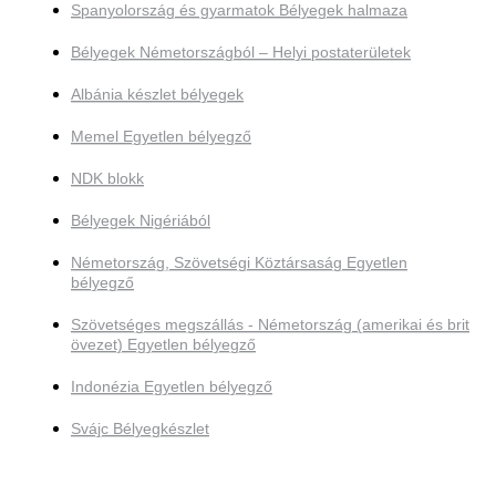
Spanyolország és gyarmatok Bélyegek halmaza
Bélyegek Németországból – Helyi postaterületek
Albánia készlet bélyegek
Memel Egyetlen bélyegző
NDK blokk
Bélyegek Nigériából
Németország, Szövetségi Köztársaság Egyetlen
bélyegző
Szövetséges megszállás - Németország (amerikai és brit
övezet) Egyetlen bélyegző
Indonézia Egyetlen bélyegző
Svájc Bélyegkészlet