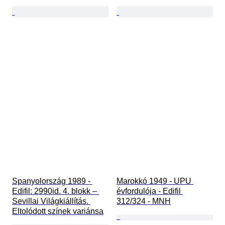
Spanyolország 1989 - 
Marokkó 1949 - UPU 
Edifil: 2990id. 4. blokk – 
évfordulója - Edifil 
Sevillai Világkiállítás. 
312/324 - MNH
Eltolódott színek variánsa