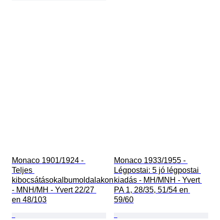
Monaco 1901/1924 - 
Monaco 1933/1955 - 
Teljes 
Légpostai: 5 jó légpostai 
kibocsátásokalbumoldalakon 
kiadás - MH/MNH - Yvert 
- MNH/MH - Yvert 22/27 
PA 1, 28/35, 51/54 en 
en 48/103
59/60