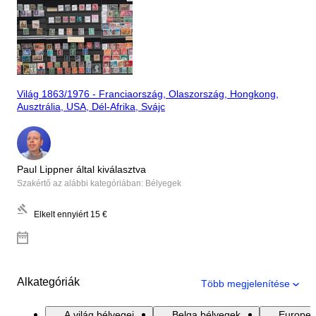
Világ 1863/1976 - Franciaország, Olaszország, Hongkong,
Ausztrália, USA, Dél-Afrika, Svájc
Paul Lippner által kiválasztva
Szakértő az alábbi kategóriában: Bélyegek
Elkelt ennyiért
15 €
Alkategóriák
Több megjelenítése
A világ bélyegei
Belga bélyegek
Europe