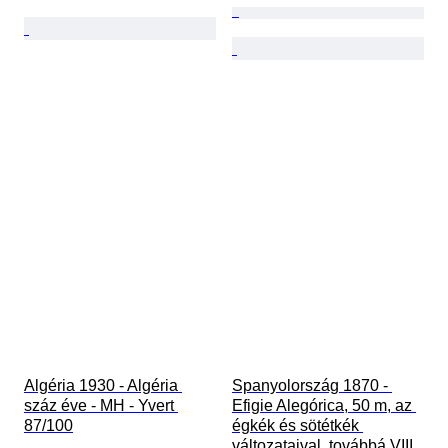
Algéria 1930 - Algéria 
Spanyolország 1870 - 
száz éve - MH - Yvert 
Efigie Alegórica, 50 m, az 
87/100
égkék és sötétkék 
változataival, továbbá VIII. 