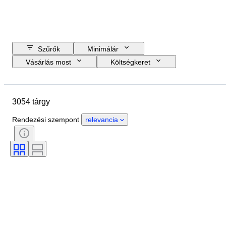
Szűrők
Minimálár
Vásárlás most
Költségkeret
Zárási dátum
Helyszín
Márka
Tárgy
3054 tárgy
Country of origin
Állapot
Időszak
Téma
Stílus
Rendezési szempont
relevancia
Technika
Aláírás
Kiadás
Nyelv
Szín
Művész
Eladta
Korszak