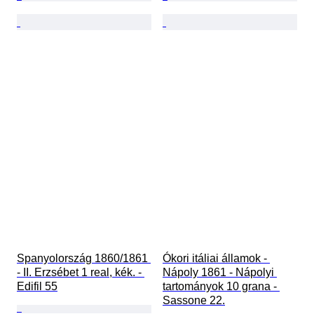
Spanyolország 1860/1861 
Ókori itáliai államok - 
- II. Erzsébet 1 real, kék. - 
Nápoly 1861 - Nápolyi 
Edifil 55
tartományok 10 grana - 
Sassone 22.