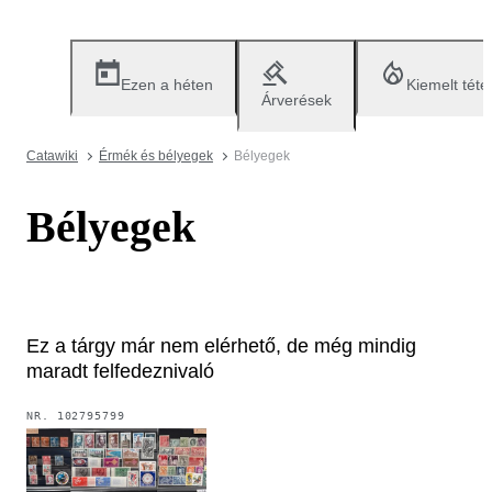
Ezen a héten
Kiemelt téte
Árverések
Catawiki
Érmék és bélyegek
Bélyegek
Bélyegek
Ez a tárgy már nem elérhető, de még mindig
maradt felfedeznivaló
NR.
102795799