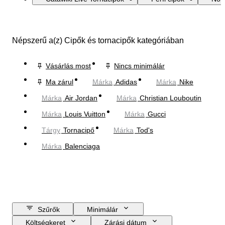
Népszerű a(z) Cipők és tornacipők kategóriában
Vásárlás most
Nincs minimálár
Ma zárul
Márka
Adidas
Márka
Nike
Márka
Air Jordan
Márka
Christian Louboutin
Márka
Louis Vuitton
Márka
Gucci
Tárgy
Tornacipő
Márka
Tod's
Márka
Balenciaga
Szűrők
Minimálár
Költségkeret
Zárási dátum