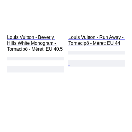
Louis Vuitton - Beverly 
Louis Vuitton - Run Away - 
Hills White Monogram - 
Tornacipő - Méret: EU 44
Tornacipő - Méret: EU 40.5