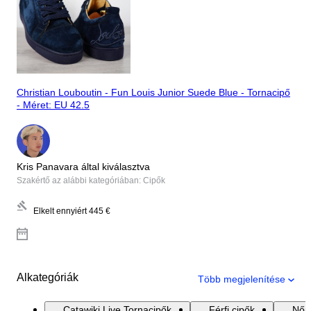
Christian Louboutin - Fun Louis Junior Suede Blue - Tornacipő
- Méret: EU 42.5
Kris Panavara által kiválasztva
Szakértő az alábbi kategóriában: Cipők
Elkelt ennyiért
445 €
Alkategóriák
Több megjelenítése
Catawiki Live Tornacipők
Férfi cipők
Női 