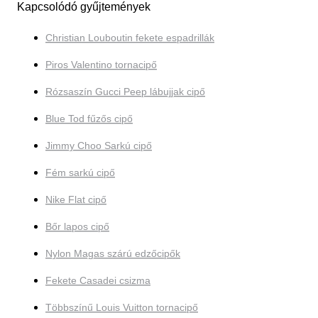
Kapcsolódó gyűjtemények
Christian Louboutin fekete espadrillák
Piros Valentino tornacipő
Rózsaszín Gucci Peep lábujjak cipő
Blue Tod fűzős cipő
Jimmy Choo Sarkú cipő
Fém sarkú cipő
Nike Flat cipő
Bőr lapos cipő
Nylon Magas szárú edzőcipők
Fekete Casadei csizma
Többszínű Louis Vuitton tornacipő