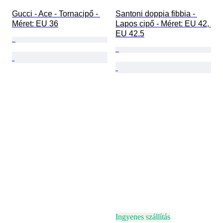
Gucci - Ace - Tornacipő - 
Santoni doppia fibbia - 
Méret: EU 36
Lapos cipő - Méret: EU 42, 
EU 42.5
Ingyenes szállítás