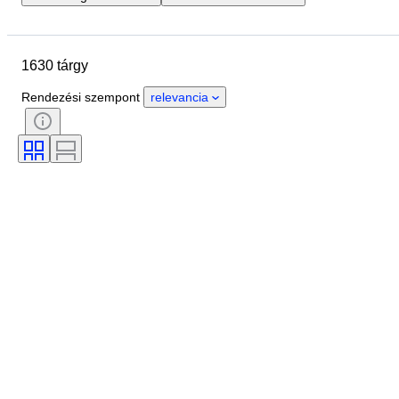
Helyszín
Márka
Cipő méret
Tárgy
Country of origin
1630 tárgy
Anyag
Nem
Állapot
Aláírás
Szín
Korszak
Rendezési szempont
relevancia
Tartozékok mellékelve
Minta
Modell