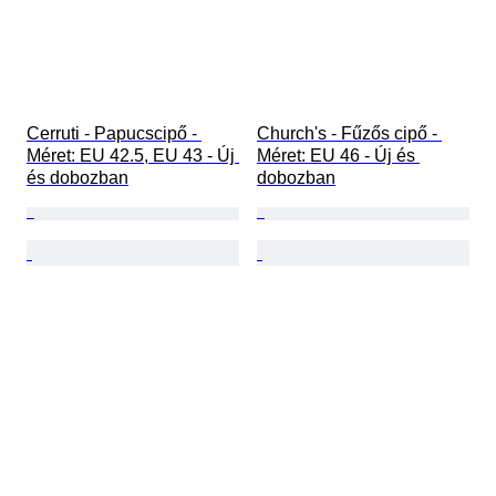
Cerruti - Papucscipő - 
Church's - Fűzős cipő - 
Méret: EU 42.5, EU 43 - Új 
Méret: EU 46 - Új és 
és dobozban
dobozban