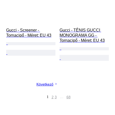
Gucci - Screener - 
Gucci - TÊNIS GUCCI 
Tornacipő - Méret: EU 43
MONOGRAMA GG - 
Tornacipő - Méret: EU 43
Következő
1
2
3
…
68