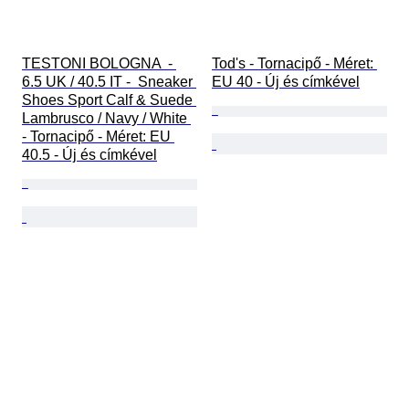
TESTONI BOLOGNA  - 
Tod's - Tornacipő - Méret: 
6.5 UK / 40.5 IT -  Sneaker 
EU 40 - Új és címkével
Shoes Sport Calf & Suede 
Lambrusco / Navy / White 
- Tornacipő - Méret: EU 
40.5 - Új és címkével