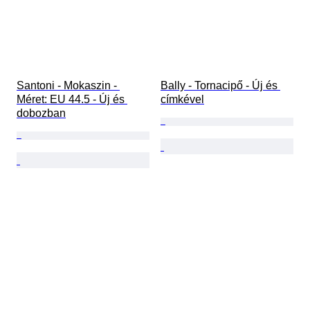
Santoni - Mokaszin - 
Bally - Tornacipő - Új és 
Méret: EU 44.5 - Új és 
címkével
dobozban