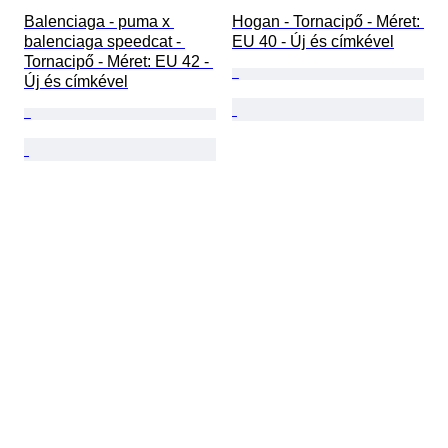
Balenciaga - puma x 
Hogan - Tornacipő - Méret: 
balenciaga speedcat - 
EU 40 - Új és címkével
Tornacipő - Méret: EU 42 - 
Új és címkével