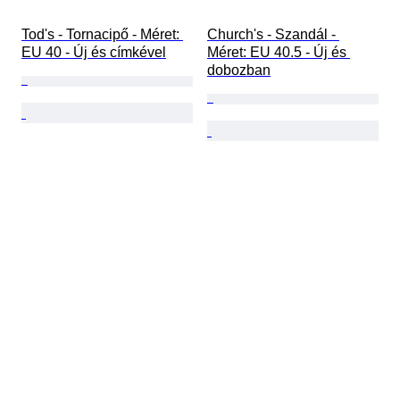
Tod's - Tornacipő - Méret: 
Church's - Szandál - 
EU 40 - Új és címkével
Méret: EU 40.5 - Új és 
dobozban