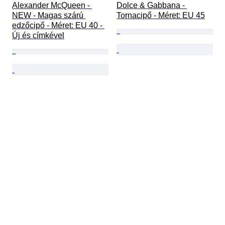
Alexander McQueen - 
Dolce & Gabbana - 
NEW - Magas szárú 
Tornacipő - Méret: EU 45
edzőcipő - Méret: EU 40 - 
Új és címkével