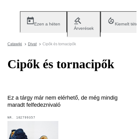
Ezen a héten
Kiemelt téte
Árverések
Catawiki
Divat
Cipők és tornacipők
Cipők és tornacipők
Ez a tárgy már nem elérhető, de még mindig
maradt felfedeznivaló
NR.
102799357