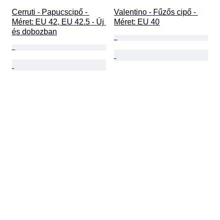
Cerruti - Papucscipő - 
Valentino - Fűzős cipő - 
Méret: EU 42, EU 42.5 - Új 
Méret: EU 40
és dobozban