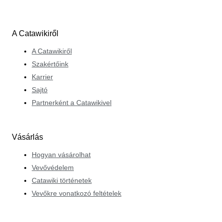
A Catawikiről
A Catawikiről
Szakértőink
Karrier
Sajtó
Partnerként a Catawikivel
Vásárlás
Hogyan vásárolhat
Vevővédelem
Catawiki történetek
Vevőkre vonatkozó feltételek