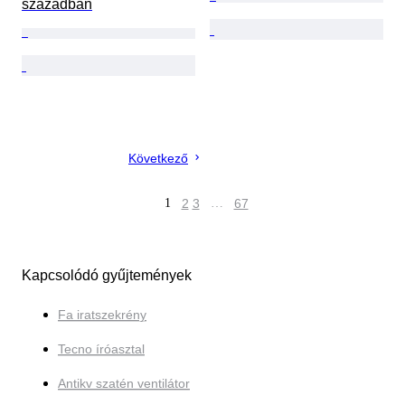
században
Következő
1
2
3
…
67
Kapcsolódó gyűjtemények
Fa iratszekrény
Tecno íróasztal
Antikv szatén ventilátor