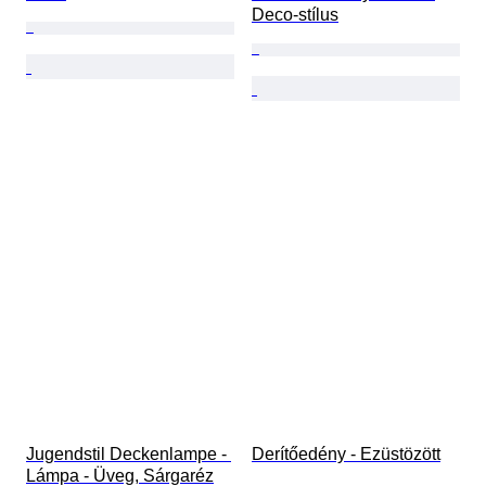
Deco-stílus
Jugendstil Deckenlampe - 
Derítőedény - Ezüstözött
Lámpa - Üveg, Sárgaréz