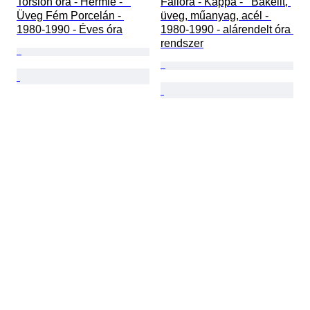
Torsion óra - Hermle -   
Falióra - Kappa -   Bakelit, 
Üveg Fém Porcelán - 
üveg, műanyag, acél - 
1980-1990 - Éves óra
1980-1990 - alárendelt óra 
rendszer