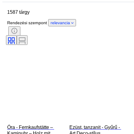
Méret
尺寸
Márka
1587 tárgy
Tárgy
Country of origin
Anyag
Nem
Állapot
Rendezési szempont
relevancia
Időszak
Tanúsítvány
Téma
Stílus
Aláírás
Szín
Óraszerkezet
Striking
Óra típusa
Power Reserve
A tok átmérője
Original/ Replica
Korszak
Alkotó
Eredet
Óra - Fernkaufstätte – 
Ezüst, tanzanit - Gyűrű - 
Kaminuhr – Holz mit 
Art Deco-stílus