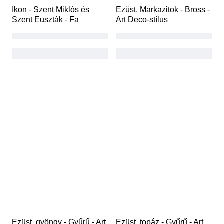
Ikon - Szent Miklós és 
Ezüst, Markazitok - Bross - 
Szent Euszták - Fa
Art Deco-stílus
Ezüst, gyöngy - Gyűrű - Art 
Ezüst, topáz - Gyűrű - Art 