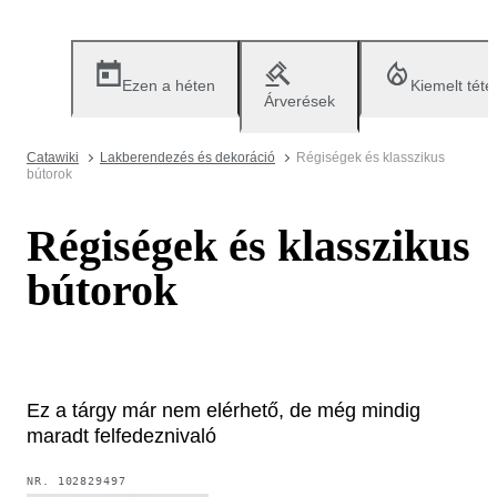
Ezen a héten
Kiemelt téte
Árverések
Catawiki
Lakberendezés és dekoráció
Régiségek és klasszikus
bútorok
Régiségek és klasszikus
bútorok
Ez a tárgy már nem elérhető, de még mindig
maradt felfedeznivaló
NR.
102829497