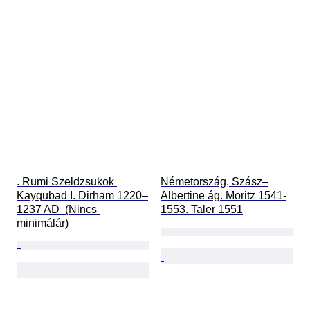
. Rumi Szeldzsukok 
Németország, Szász–
Kayqubad I. Dirham 1220–
Albertine ág. Moritz 1541-
1237 AD  (Nincs 
1553. Taler 1551
minimálár)