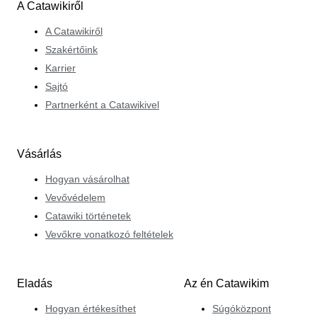
A Catawikiről
A Catawikiről
Szakértőink
Karrier
Sajtó
Partnerként a Catawikivel
Vásárlás
Hogyan vásárolhat
Vevővédelem
Catawiki történetek
Vevőkre vonatkozó feltételek
Eladás
Az én Catawikim
Hogyan értékesíthet
Súgóközpont