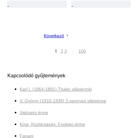
Következő
1
2
3
…
100
Kapcsolódó gyűjtemények
Karl I. (1864-1891) Thaler világérméi
V. György (1910-1936) 3 pennyes világérme
Vietnami érme
Kína, Köztársaság. Fookien érme
Fanam