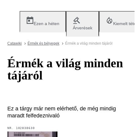
Ezen a héten
Kiemelt téte
Árverések
Catawiki
Érmék és bélyegek
Érmék a világ minden tájáról
Érmék a világ minden
tájáról
Ez a tárgy már nem elérhető, de még mindig
maradt felfedeznivaló
NR.
102838630