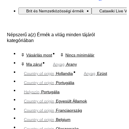
Brit és Nemzetközösségi érmék
Catawiki Live V
Népszerű a(z) Érmék a világ minden tájáról
kategóriában
Vásárlás most
Nincs minimálár
Ma zárul
Anyag
Arany
Country of origin
Hollandia
Anyag
Ezüst
Country of origin
Portugália
Helyszín
Portugália
Country of origin
Egyesült Államok
Country of origin
Franciaország
Country of origin
Belgium
Country of origin
Olaszország