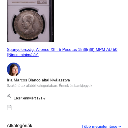
Spanyolország. Alfonso XIII. 5 Pesetas 1888(88) MPM AU 50
(Nincs minimálár)
Iria Marcos Blanco által kiválasztva
Szakértő az alábbi kategóriában: Érmék és bankjegyek
Elkelt ennyiért
121 €
Alkategóriák
Több megjelenítése