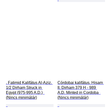
. Fatimid Kalifátus Al-Aziz. 
Córdobai kalifátus. Hisam 
1/2 Dirham Struck in 
II. Dirham 379 H - 989 
Egypt (975-995 A.D.)  
A.D. Minted in Cordoba  
(Nincs minimálár)
(Nincs minimálár)