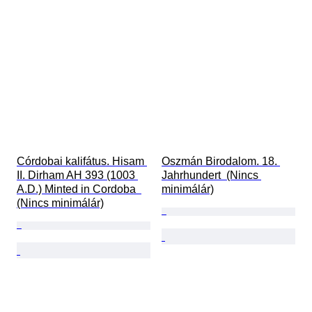
Córdobai kalifátus. Hisam 
Oszmán Birodalom. 18. 
II. Dirham AH 393 (1003 
Jahrhundert  (Nincs 
A.D.) Minted in Cordoba  
minimálár)
(Nincs minimálár)