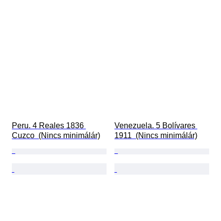
Peru. 4 Reales 1836 
Venezuela. 5 Bolívares 
Cuzco  (Nincs minimálár)
1911  (Nincs minimálár)