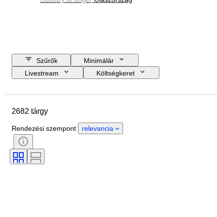
Szűrők
Minimálár
Livestream
Költségkeret
Zárási dátum
Helyszín
Tárgy
Country of origin
2682 tárgy
Anyag
Állapot
Tanúsítvány
Téma
Aláírás
Pénznem
Rendezési szempont
relevancia
Érme típusa
Uralkodó/korszak
Korszak
Művész