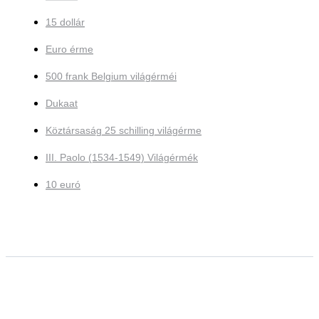
15 dollár
Euro érme
500 frank Belgium világérméi
Dukaat
Köztársaság 25 schilling világérme
III. Paolo (1534-1549) Világérmék
10 euró