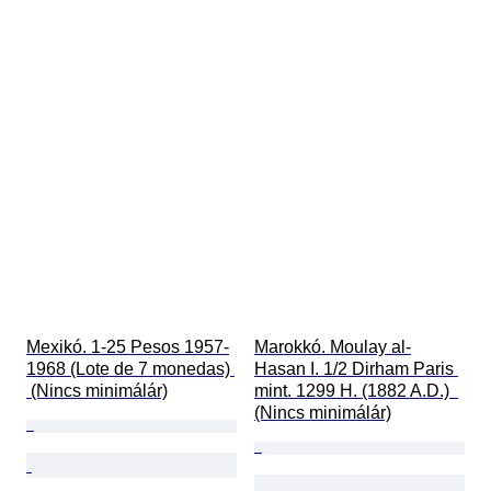
Mexikó. 1-25 Pesos 1957-
Marokkó. Moulay al-
1968 (Lote de 7 monedas) 
Hasan I. 1/2 Dirham Paris 
 (Nincs minimálár)
mint. 1299 H. (1882 A.D.)  
(Nincs minimálár)