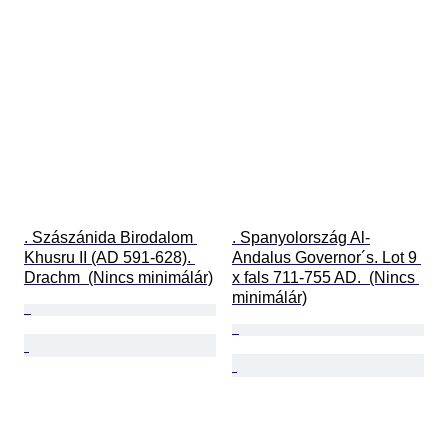
. Szászánida Birodalom 
. Spanyolország Al-
Khusru II (AD 591-628). 
Andalus Governor´s. Lot 9 
Drachm  (Nincs minimálár)
x fals 711-755 AD.  (Nincs 
minimálár)