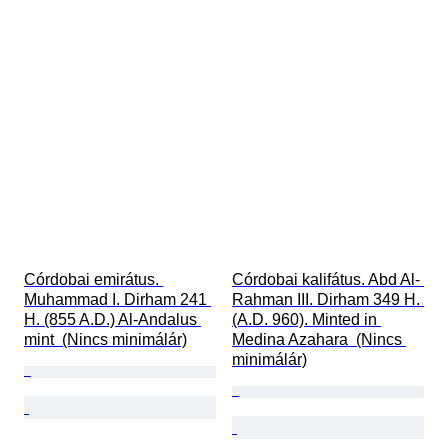
Córdobai emirátus. 
Córdobai kalifátus. Abd Al- 
Muhammad I. Dirham 241 
Rahman III. Dirham 349 H. 
H. (855 A.D.) Al-Andalus 
(A.D. 960). Minted in 
mint  (Nincs minimálár)
Medina Azahara  (Nincs 
minimálár)