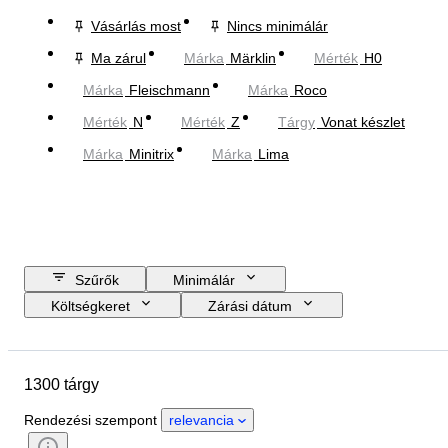
Vásárlás most
Nincs minimálár
Ma zárul
Márka
Märklin
Mérték
H0
Márka
Fleischmann
Márka
Roco
Mérték
N
Mérték
Z
Tárgy
Vonat készlet
Márka
Minitrix
Márka
Lima
Szűrők
Minimálár
Költségkeret
Zárási dátum
Helyszín
Márka
Tárgy
Country of origin
Anyag
1300 tárgy
Állapot
Extrák
Időszak
Téma
Stílus
Szín
Rendezési szempont
relevancia
Mérték
Kontroll
Tápegység