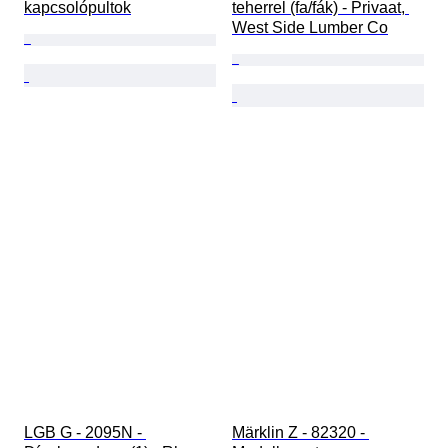
kapcsolópultok
teherrel (fa/fák) - Privaat, 
West Side Lumber Co
LGB G - 2095N - 
Märklin Z - 82320 - 