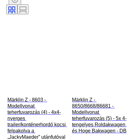
Vasúti társaság
Korszak
Original/ Replica
Märklin Z - 8603 - 
Märklin Z - 
Modellvonat 
8650/8668/86681 - 
teherfuvarozás (4) - 4x4-
Modellvonat 
nyerges 
teherfuvarozás (5) - 5x 4-
trailer/konténerhordó kocsi 
tengelyes Roldakwagen 
felpakolva a 
és Hoge Bakwagen - DB
„JackyMaeder” utánfutóval 