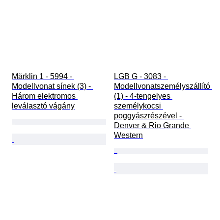
Märklin 1 - 5994 - 
LGB G - 3083 - 
Modellvonat sínek (3) - 
Modellvonatszemélyszállító 
Három elektromos 
(1) - 4-tengelyes 
leválasztó vágány
személykocsi 
poggyászrészével - 
Denver & Rio Grande 
Western