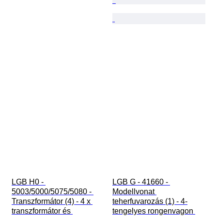
LGB H0 - 
LGB G - 41660 - 
5003/5000/5075/5080 - 
Modellvonat 
Transzformátor (4) - 4 x 
teherfuvarozás (1) - 4-
transzformátor és 
tengelyes rongenvagon 