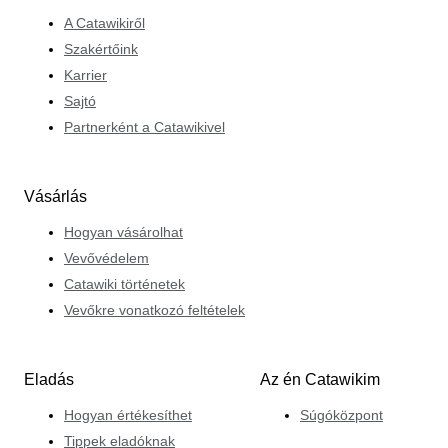
A Catawikiről
Szakértőink
Karrier
Sajtó
Partnerként a Catawikivel
Vásárlás
Hogyan vásárolhat
Vevővédelem
Catawiki történetek
Vevőkre vonatkozó feltételek
Eladás
Az én Catawikim
Hogyan értékesíthet
Súgóközpont
Tippek eladóknak