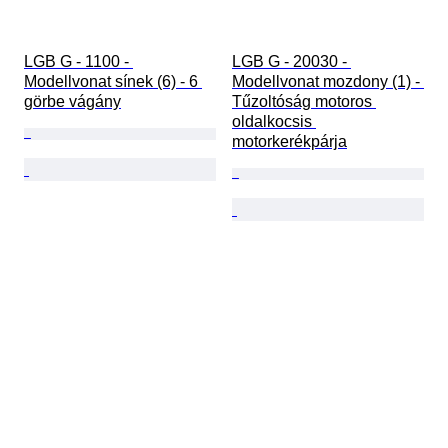
LGB G - 1100 - 
LGB G - 20030 - 
Modellvonat sínek (6) - 6 
Modellvonat mozdony (1) - 
görbe vágány
Tűzoltóság motoros 
oldalkocsis 
motorkerékpárja