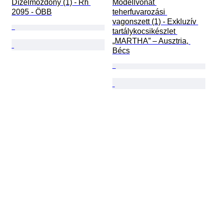
Dízelmozdony (1) - Rh 
Modellvonat 
2095 - ÖBB
teherfuvarozási 
vagonszett (1) - Exkluzív 
tartálykocsikészlet 
„MARTHA” – Ausztria, 
Bécs