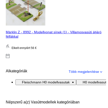
Märklin Z - 8992 - Modellvonat sínek (1) - Villamosvasúti átjáró
félfákkal
Elkelt ennyiért
56 €
Alkategóriák
Több megjelenítése
Fleischmann H0 modellvasutak
H0 modellvasut
Népszerű a(z) Vasútmodellek kategóriában