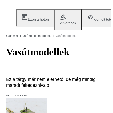
Ezen a héten
Kiemelt téte
Árverések
Catawiki
Játékok és modellek
Vasútmodellek
Vasútmodellek
Ez a tárgy már nem elérhető, de még mindig
maradt felfedeznivaló
NR.
102839502