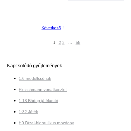
Következő
1
2
3
…
55
Kapcsolódó gyűjtemények
1:6 modellcsónak
Fleischmann vonatkészlet
1:18 Bádog játékautó
1:32 Játék
H0 Dízel-hidraulikus mozdony