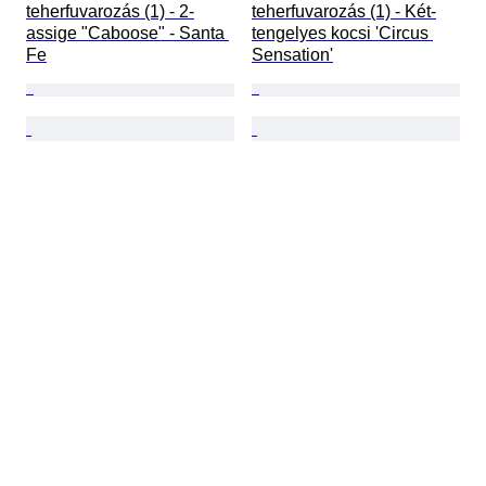
teherfuvarozás (1) - 2-
teherfuvarozás (1) - Két-
assige "Caboose" - Santa 
tengelyes kocsi 'Circus 
Fe
Sensation'