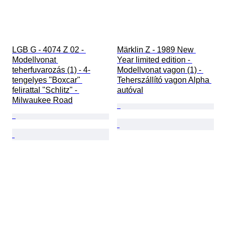
LGB G - 4074 Z 02 - 
Märklin Z - 1989 New 
Modellvonat 
Year limited edition - 
teherfuvarozás (1) - 4-
Modellvonat vagon (1) - 
tengelyes "Boxcar" 
Teherszállító vagon Alpha 
felirattal "Schlitz" - 
autóval
Milwaukee Road