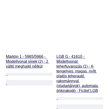
Märklin 1 - 5965/5966 - 
LGB G - 41610 - 
Modellvonat sínek (2) - 2 
Modellvonat 
váltó meghajtó nélkül
teherfuvarozás (1) - 4-
tengelyes, magas, nyílt 
platós teherautó 
rakománnyal 
(olajtartályok), automata 
önkirakodó - Fictief LGB