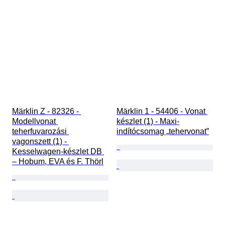
Märklin Z - 82326 - 
Märklin 1 - 54406 - Vonat 
Modellvonat 
készlet (1) - Maxi-
teherfuvarozási 
indítócsomag „tehervonat”
vagonszett (1) - 
Kesselwagen-készlet DB 
– Hobum, EVA és F. Thörl