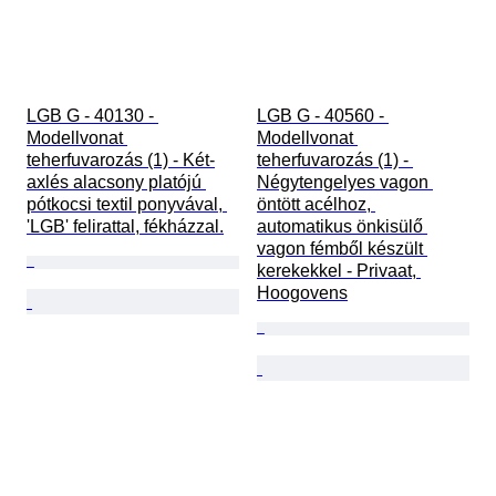
LGB G - 40130 - 
LGB G - 40560 - 
Modellvonat 
Modellvonat 
teherfuvarozás (1) - Két-
teherfuvarozás (1) - 
axlés alacsony platójú 
Négytengelyes vagon 
pótkocsi textil ponyvával, 
öntött acélhoz, 
'LGB' felirattal, fékházzal.
automatikus önkisülő 
vagon fémből készült 
kerekekkel - Privaat, 
Hoogovens