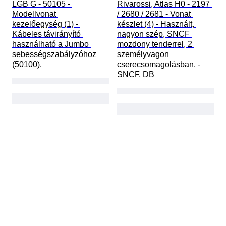
LGB G - 50105 - 
Rivarossi, Atlas H0 - 2197 
Modellvonat 
/ 2680 / 2681 - Vonat 
kezelőegység (1) - 
készlet (4) - Használt, 
Kábeles távirányító 
nagyon szép, SNCF 
használható a Jumbo 
mozdony tenderrel, 2 
sebességszabályzóhoz 
személyvagon 
(50100).
cserecsomagolásban. - 
SNCF, DB