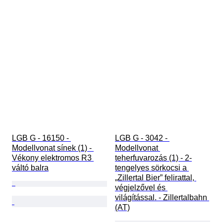
LGB G - 16150 - 
LGB G - 3042 - 
Modellvonat sínek (1) - 
Modellvonat 
Vékony elektromos R3 
teherfuvarozás (1) - 2-
váltó balra
tengelyes sörkocsi a 
„Zillertal Bier” felirattal, 
végjelzővel és 
világítással. - Zillertalbahn 
(AT)