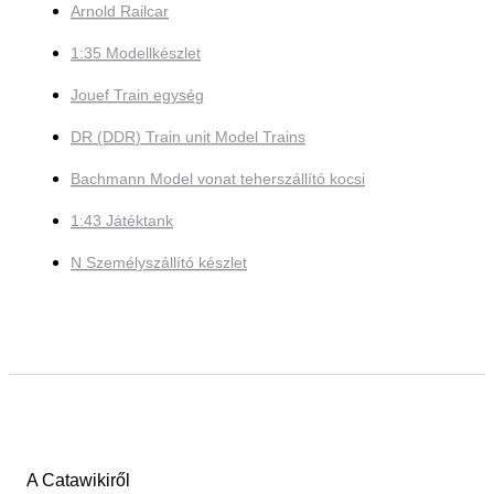
Arnold Railcar
1:35 Modellkészlet
Jouef Train egység
DR (DDR) Train unit Model Trains
Bachmann Model vonat teherszállító kocsi
1:43 Játéktank
N Személyszállító készlet
A Catawikiről