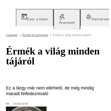
Ezen a héten
Kiemelt téte
Árverések
Catawiki
Érmék és bélyegek
Érmék a világ minden tájáról
Érmék a világ minden
tájáról
Ez a tárgy már nem elérhető, de még mindig
maradt felfedeznivaló
NR.
102841558