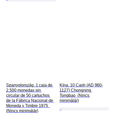
Spanyolország. 1 caja de 
Kína. 10 Cash (AD 960-
2.500 monedas sin 
1127) Chongning 
circular de 50 cartuchos 
Tongbao  (Nincs 
de la Fábrica Nacional de 
minimálár)
Moneda y Timbre 1975  
(Nincs minimálár)