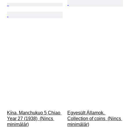
Kína, Manchukuo 5 Chiao 
Egyesült Államok. 
Year 27 (1938)  (Nincs 
Collection of coins  (Nincs 
minimálár)
minimálár)