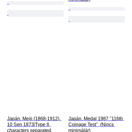
Japán. Meiji (1868-1912). 
Japán. Medal 1987 "116th 
10 Sen 1873/Type II, 
Coinage Test"  (Nincs 
characters separated. 
minimálár)