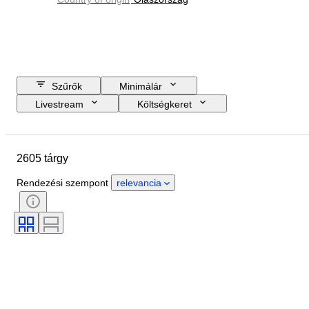
Szűrők
Minimálár
Livestream
Költségkeret
Zárási dátum
Helyszín
Tárgy
Country of origin
2605 tárgy
Anyag
Állapot
Tanúsítvány
Téma
Aláírás
Pénznem
Rendezési szempont
relevancia
Érme típusa
Uralkodó/korszak
Korszak
Művész