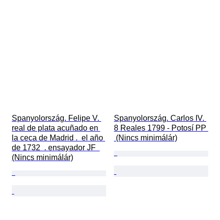
Spanyolország. Felipe V. 
Spanyolország. Carlos IV. 
real de plata acuñado en 
8 Reales 1799 - Potosí PP 
la ceca de Madrid .  el año 
 (Nincs minimálár)
de 1732  . ensayador JF  
(Nincs minimálár)