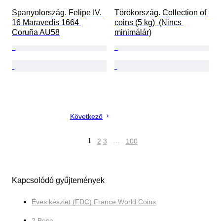
Spanyolország. Felipe IV. 
Törökország. Collection of 
16 Maravedís 1664 
coins (5 kg)  (Nincs 
Coruña AU58
minimálár)
Következő
1
2
3
…
100
Kapcsolódó gyűjtemények
Éves készlet (FDC) France World Coins
2 Bese