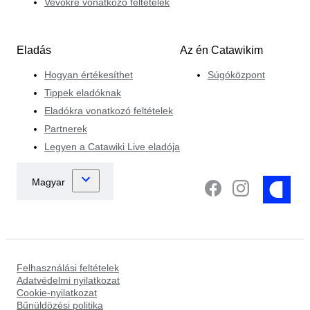
Vevőkre vonatkozó feltételek
Eladás
Az én Catawikim
Hogyan értékesíthet
Súgóközpont
Tippek eladóknak
Eladókra vonatkozó feltételek
Partnerek
Legyen a Catawiki Live eladója
Felhasználási feltételek
Adatvédelmi nyilatkozat
Cookie-nyilatkozat
Bűnüldözési politika