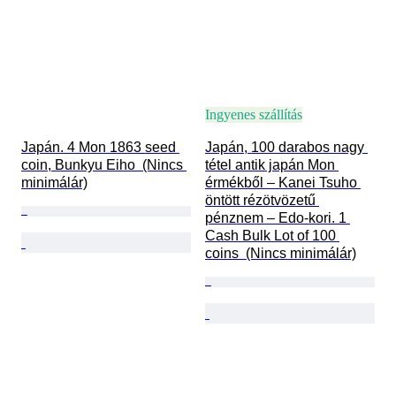
Ingyenes szállítás
Japán. 4 Mon 1863 seed 
Japán, 100 darabos nagy 
coin, Bunkyu Eiho  (Nincs 
tétel antik japán Mon 
minimálár)
érmékből – Kanei Tsuho 
öntött rézötvözetű 
pénznem – Edo-kori. 1 
Cash Bulk Lot of 100 
coins  (Nincs minimálár)