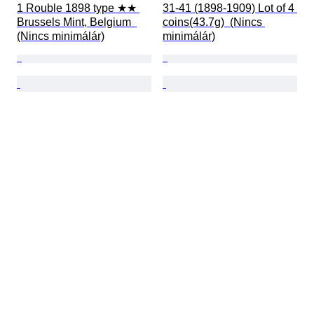
1 Rouble 1898 type ★★ 
31-41 (1898-1909) Lot of 4 
Brussels Mint, Belgium  
coins(43.7g)  (Nincs 
(Nincs minimálár)
minimálár)