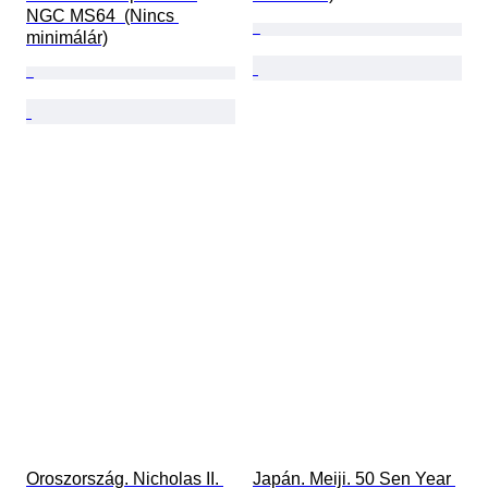
NGC MS64  (Nincs 
minimálár)
Oroszország. Nicholas II. 
Japán. Meiji. 50 Sen Year 