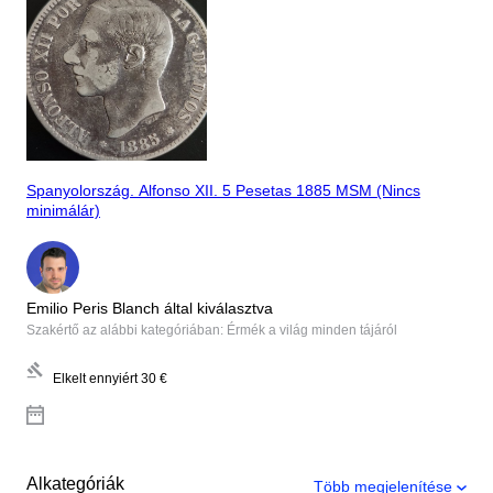
Spanyolország. Alfonso XII. 5 Pesetas 1885 MSM (Nincs
minimálár)
Emilio Peris Blanch által kiválasztva
Szakértő az alábbi kategóriában: Érmék a világ minden tájáról
Elkelt ennyiért
30 €
Alkategóriák
Több megjelenítése