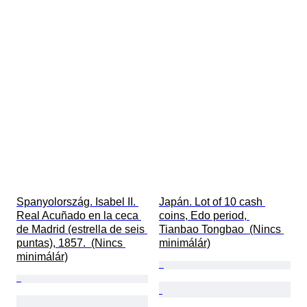
Spanyolország. Isabel II. 
Japán. Lot of 10 cash 
Real Acuñado en la ceca 
coins, Edo period, 
de Madrid (estrella de seis 
Tianbao Tongbao  (Nincs 
puntas), 1857.  (Nincs 
minimálár)
minimálár)