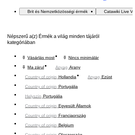
Brit és Nemzetközösségi érmék
Catawiki Live V
Népszerű a(z) Érmék a világ minden tájáról
kategóriában
Vásárlás most
Nincs minimálár
Ma zárul
Anyag
Arany
Country of origin
Hollandia
Anyag
Ezüst
Country of origin
Portugália
Helyszín
Portugália
Country of origin
Egyesült Államok
Country of origin
Franciaország
Country of origin
Belgium
Country of origin
Olaszország