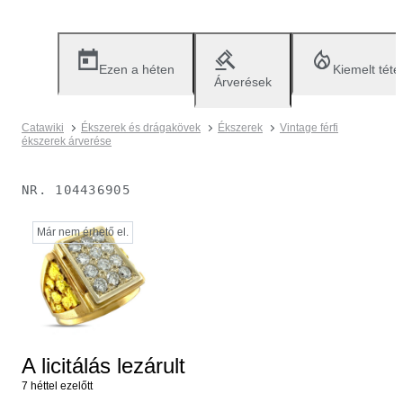
Ezen a héten
Kiemelt téte
Árverések
Catawiki
Ékszerek és drágakövek
Ékszerek
Vintage férfi
ékszerek árverése
NR.
104436905
Már nem érhető el.
A licitálás lezárult
7 héttel ezelőtt