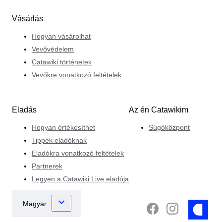
Vásárlás
Hogyan vásárolhat
Vevővédelem
Catawiki történetek
Vevőkre vonatkozó feltételek
Eladás
Az én Catawikim
Hogyan értékesíthet
Súgóközpont
Tippek eladóknak
Eladókra vonatkozó feltételek
Partnerek
Legyen a Catawiki Live eladója