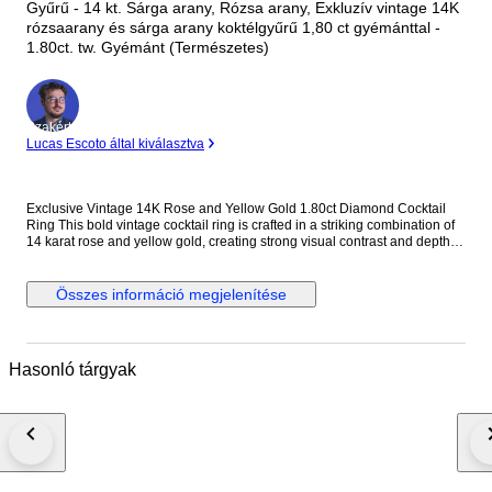
Gyűrű - 14 kt. Sárga arany, Rózsa arany, Exkluzív vintage 14K
rózsaarany és sárga arany koktélgyűrű 1,80 ct gyémánttal -
1.80ct. tw. Gyémánt (Természetes)
Szakértő
Lucas Escoto által kiválasztva
Exclusive Vintage 14K Rose and Yellow Gold 1.80ct Diamond Cocktail
Ring This bold vintage cocktail ring is crafted in a striking combination of
14 karat rose and yellow gold, creating strong visual contrast and depth.
Designed with a substantial, unisex profile, the ring is accented with
evenly spaced round diamonds that add controlled brilliance without
overwhelming the architectural form. Its solid gold weight and balanced
Összes információ megjelenítése
proportions make it a confident statement piece suitable for both men and
women. Metal: 14K Rose and Yellow Gold Stones: Diamonds - Diamond
Carat Weight: 1.80 carats, 12 stones Weight: 23.0 grams Size: EU 63 / US
10.25 Condition: Excellent Shipping: Shipped by DHL Express
Hasonló tárgyak
Worldwide, Estimated 2 to 3 Business Day Transit Time, Fully Insured.