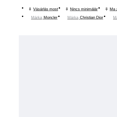
Vásárlás most
Nincs minimálár
Ma 
Márka
Moncler
Márka
Christian Dior
M