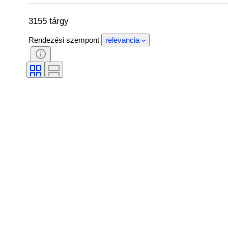
Szín
Ruházat mérete
Vágás
Original/ Replica
Korszak
Modell
3155 tárgy
Rendezési szempont
relevancia