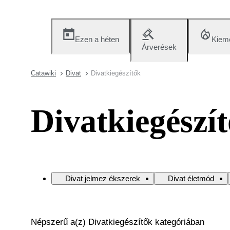
Ezen a héten
Kieme
Árverések
Catawiki
Divat
Divatkiegészítők
Divatkiegészí
Divat jelmez ékszerek
Divat életmód
Népszerű a(z) Divatkiegészítők kategóriában