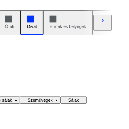
Órák
Divat
Érmék és bélyegek
Képregények
 sálak
Szemüvegek
Sálak