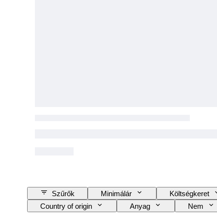
Szűrők
Minimálár
Költségkeret
Country of origin
Anyag
Nem