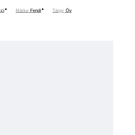
ci
Márka
Fendi
Tárgy
Öv