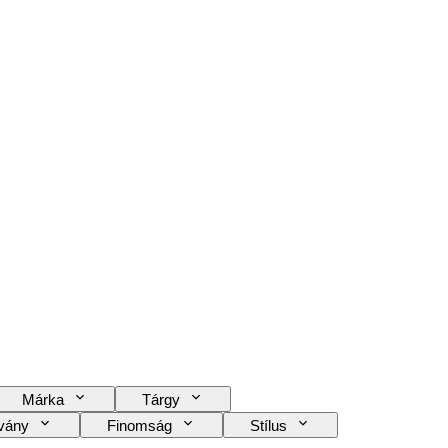
Márka
Tárgy
tvány
Finomság
Stílus