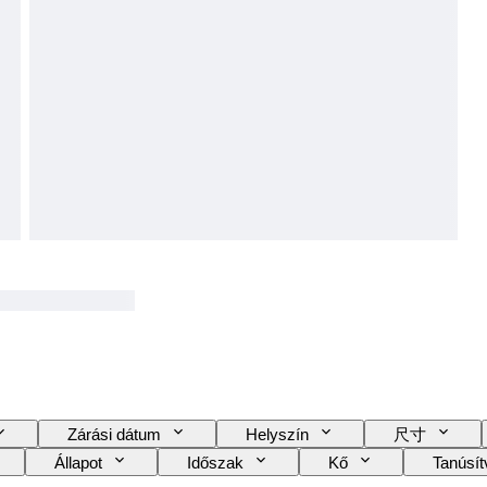
Zárási dátum
Helyszín
尺寸
Állapot
Időszak
Kő
Tanúsí