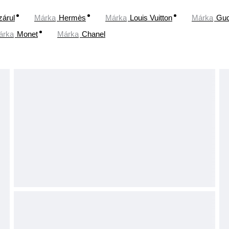
zárul
Márka
Hermès
Márka
Louis Vuitton
Márka
Guc
árka
Monet
Márka
Chanel