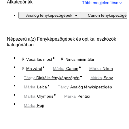
Alkategóriák
Több megjelenítése
Analóg fényképezőgépek
Canon fényképezőgép
Népszerű a(z) Fényképezőgépek és optikai eszközök
kategóriában
Vásárlás most
Nincs minimálár
Ma zárul
Márka
Canon
Márka
Nikon
Tárgy
Digitális fényképezőgép
Márka
Sony
Márka
Leica
Tárgy
Analóg fényképezőgép
Márka
Olympus
Márka
Pentax
Márka
Fuji