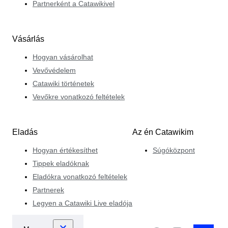
Partnerként a Catawikivel
Vásárlás
Hogyan vásárolhat
Vevővédelem
Catawiki történetek
Vevőkre vonatkozó feltételek
Eladás
Az én Catawikim
Hogyan értékesíthet
Súgóközpont
Tippek eladóknak
Eladókra vonatkozó feltételek
Partnerek
Legyen a Catawiki Live eladója