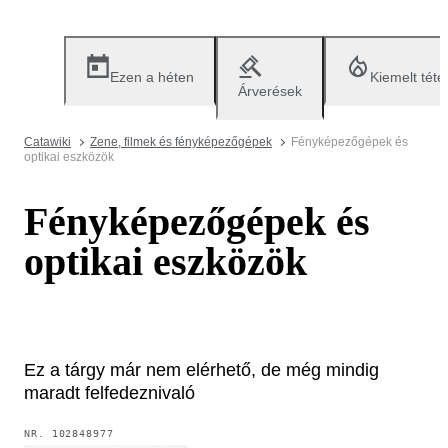
Ezen a héten
Kiemelt téte
Árverések
Catawiki
Zene, filmek és fényképezőgépek
Fényképezőgépek és
optikai eszközök
Fényképezőgépek és
optikai eszközök
Ez a tárgy már nem elérhető, de még mindig
maradt felfedeznivaló
NR.
102848977