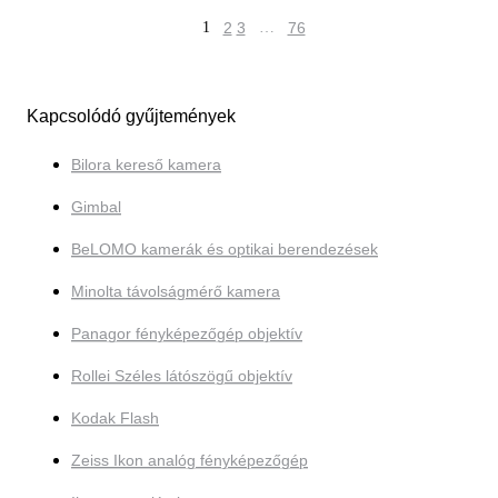
1
2
3
…
76
Kapcsolódó gyűjtemények
Bilora kereső kamera
Gimbal
BeLOMO kamerák és optikai berendezések
Minolta távolságmérő kamera
Panagor fényképezőgép objektív
Rollei Széles látószögű objektív
Kodak Flash
Zeiss Ikon analóg fényképezőgép