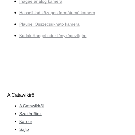
Ihagee analóg kamera
Hasselblad közepes formátumú kamera
Plaubel Összecsukható kamera
Kodak Rangefinder fényképezőgép
A Catawikiről
A Catawikiről
Szakértőink
Karrier
Sajtó