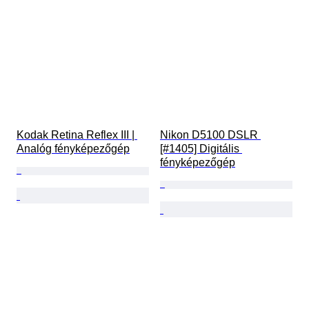
Kodak Retina Reflex III | 
Nikon D5100 DSLR 
Analóg fényképezőgép
[#1405] Digitális 
fényképezőgép