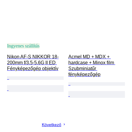
Ingyenes szállítás
Nikon AF-S NIKKOR 18-
Acmel MD + MDX + 
200mm f/3.5-5.6G II ED 
hardcase + Minox film 
Fényképezőgép objektív
Szubminiatűr 
fényképezőgép
Következő