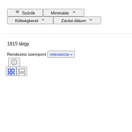
Szűrők
Minimálár
Költségkeret
Zárási dátum
Helyszín
Márka
Tárgy
Country of origin
Anyag
1815 tárgy
Állapot
Időszak
Téma
Stílus
Technika
Kiadás
Rendezési szempont
relevancia
Nyelv
Szín
Objektívtartó
Mikroszkóp típusa
Videofelvevő típusa
Távcső típusa
Teleszkóp típusa
Videokamera típusa
Film type
Eladta
Korszak
Tesztelt és működő