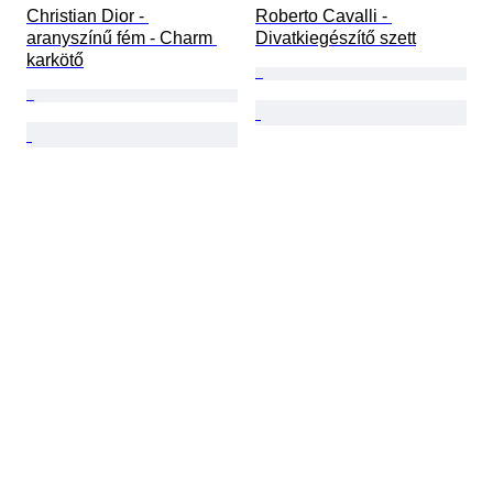
Christian Dior - 
Roberto Cavalli - 
aranyszínű fém - Charm 
Divatkiegészítő szett
karkötő