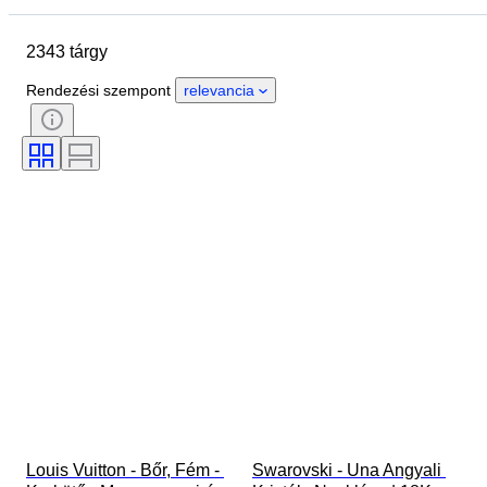
Márka
Tárgy
2343 tárgy
Country of origin
Anyag
Nem
Állapot
Időszak
Rendezési szempont
relevancia
Kő
Tanúsítvány
Finomság
Stílus
Szín
Ruházat mérete
Vágás
Ráírt méret
Minta
Gyémánt típus
Original/ Replica
Méret
Tartozékok mellékelve
Korszak
Modell
Louis Vuitton - Bőr, Fém - 
Swarovski - Una Angyali 