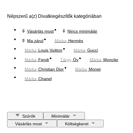
Népszerű a(z) Divatkiegészítők kategóriában
Vásárlás most
Nincs minimálár
Ma zárul
Márka
Hermès
Márka
Louis Vuitton
Márka
Gucci
Márka
Fendi
Tárgy
Öv
Márka
Moncler
Márka
Christian Dior
Márka
Monet
Márka
Chanel
Szűrők
Minimálár
Vásárlás most
Költségkeret
Zárási dátum
Helyszín
尺寸