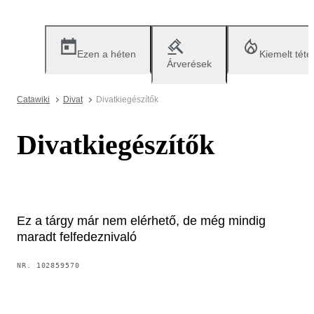
Ezen a héten
Kiemelt téte
Árverések
Catawiki
Divat
Divatkiegészítők
Divatkiegészítők
Ez a tárgy már nem elérhető, de még mindig
maradt felfedeznivaló
NR.
102859570