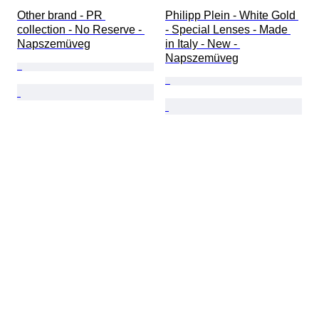
Other brand - PR 
Philipp Plein - White Gold 
collection - No Reserve - 
- Special Lenses - Made 
Napszemüveg
in Italy - New - 
Napszemüveg