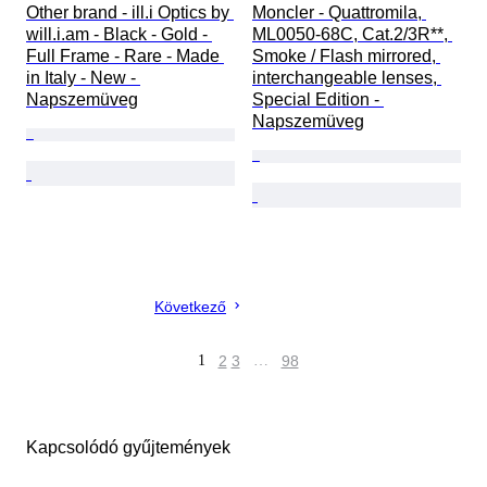
Other brand - ill.i Optics by 
Moncler - Quattromila, 
will.i.am - Black - Gold - 
ML0050-68C, Cat.2/3R**, 
Full Frame - Rare - Made 
Smoke / Flash mirrored, 
in Italy - New - 
interchangeable lenses, 
Napszemüveg
Special Edition - 
Napszemüveg
Következő
1
2
3
…
98
Kapcsolódó gyűjtemények