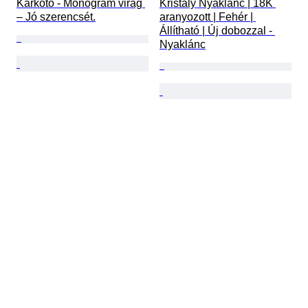
Karkötő - Monogram virág 
Kristály Nyaklánc | 18K 
– Jó szerencsét.
aranyozott | Fehér | 
Állítható | Új dobozzal - 
Nyaklánc