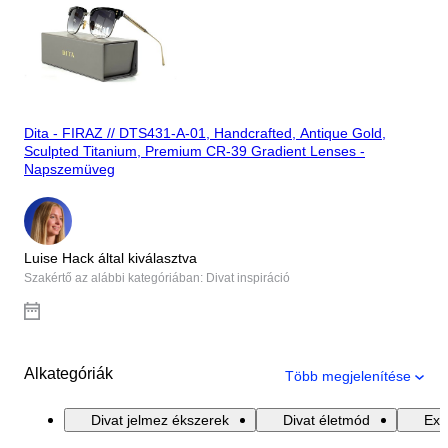
Dita - FIRAZ // DTS431-A-01, Handcrafted, Antique Gold,
Sculpted Titanium, Premium CR-39 Gradient Lenses -
Napszemüveg
Luise Hack által kiválasztva
Szakértő az alábbi kategóriában: Divat inspiráció
Alkategóriák
Több megjelenítése
Divat jelmez ékszerek
Divat életmód
Exk