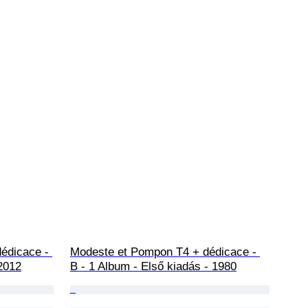
dédicace - 
Modeste et Pompon T4 + dédicace - 
 2012
B - 1 Album - Első kiadás - 1980