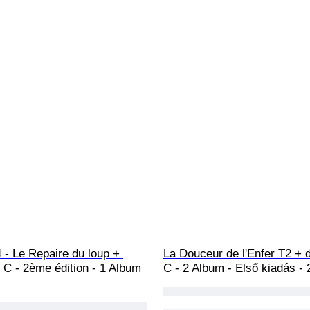
 - Le Repaire du loup + 
La Douceur de l'Enfer T2 + 
 C - 2ème édition - 1 Album 
C - 2 Album - Első kiadás -