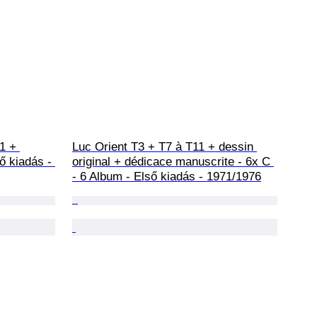
1 + 
Luc Orient T3 + T7 à T11 + dessin 
ő kiadás - 
original + dédicace manuscrite - 6x C 
- 6 Album - Első kiadás - 1971/1976