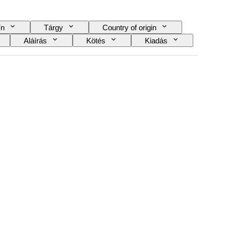
ín
Tárgy
Country of origin
Aláírás
Kötés
Kiadás
Eladta
Képregény típusa