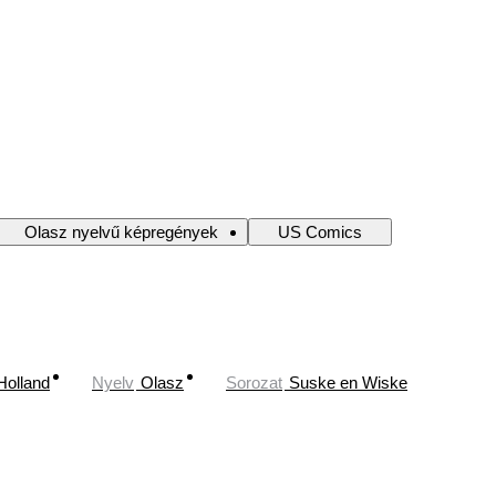
Olasz nyelvű képregények
US Comics
Holland
Nyelv
Olasz
Sorozat
Suske en Wiske