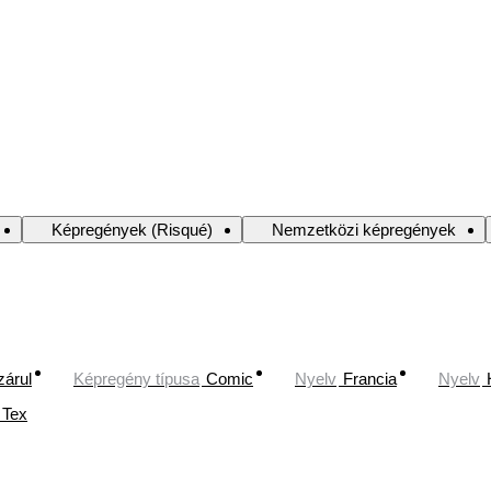
Képregények (Risqué)
Nemzetközi képregények
zárul
Képregény típusa
Comic
Nyelv
Francia
Nyelv
Tex