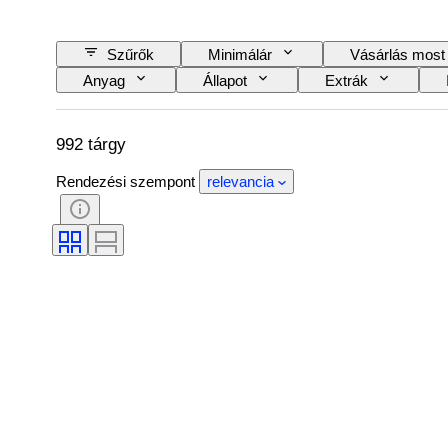
Szűrők
Minimálár
Vásárlás most
Anyag
Állapot
Extrák
Nyelv
Mérték
Sorozat
992 tárgy
Rendezési szempont
relevancia