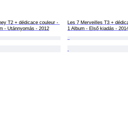
ey T2 + dédicace couleur - 
Les 7 Merveilles T3 + dédica
um - Utánnyomás - 2012
1 Album - Első kiadás - 201