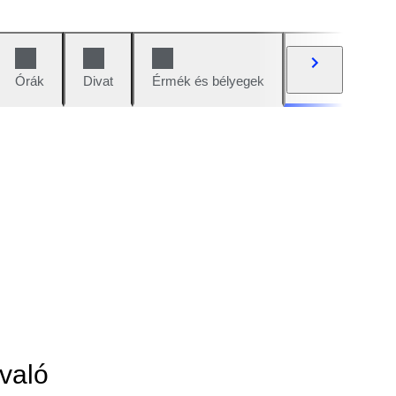
Órák
Divat
Érmék és bélyegek
Képregények
való