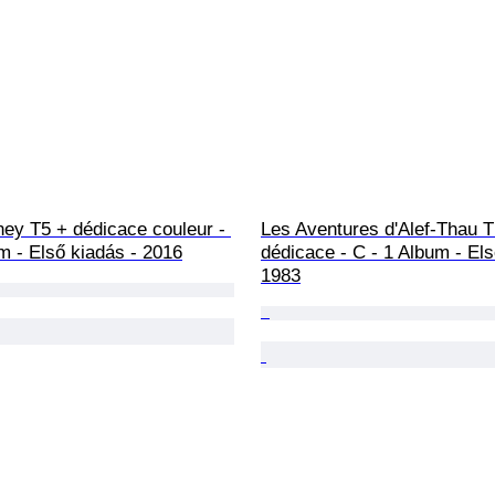
ey T5 + dédicace couleur - 
Les Aventures d'Alef-Thau T
m - Első kiadás - 2016
dédicace - C - 1 Album - Els
1983