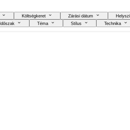
Költségkeret
Zárási dátum
Helysz
Időszak
Téma
Stílus
Technika
Korszak
Osztályzatos cég
Osztály