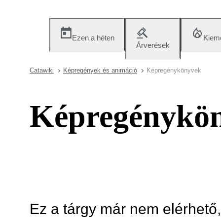
Ezen a héten
Kieme
Árverések
Catawiki
Képregények és animáció
Képregénykönyvek
Képregénykö
Ez a tárgy már nem elérhető