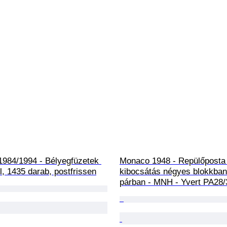
1984/1994 - Bélyegfüzetek 
Monaco 1948 - Repülőposta t
ül, 1435 darab, postfrissen
kibocsátás négyes blokkban
párban - MNH - Yvert PA28/