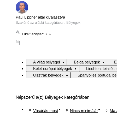
Paul Lippner által kiválasztva
Szakértő az alábbi kategóriában: Bélyegek
Elkelt ennyiért
60 €
A világ bélyegei
Belga bélyegek
E
Kelet-európai bélyegek
Liechtensteini és 
Osztrák bélyegek
Spanyol és portugál bé
Népszerű a(z) Bélyegek kategóriában
Vásárlás most
Nincs minimálár
Ma 