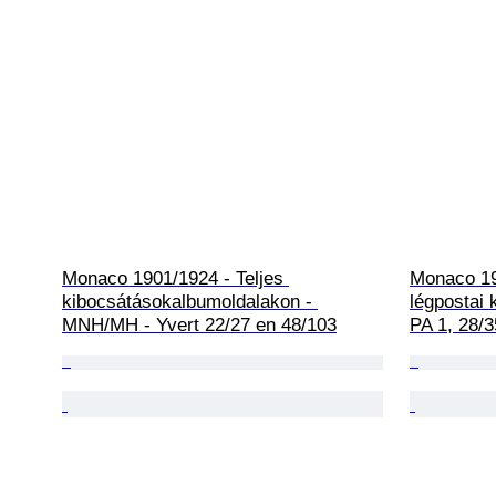
Monaco 1901/1924 - Teljes 
Monaco 193
kibocsátásokalbumoldalakon - 
légpostai
MNH/MH - Yvert 22/27 en 48/103
PA 1, 28/3