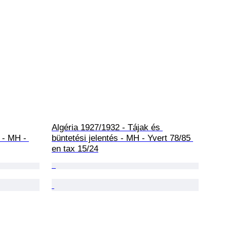
Algéria 1927/1932 - Tájak és 
 - MH - 
büntetési jelentés - MH - Yvert 78/85 
en tax 15/24