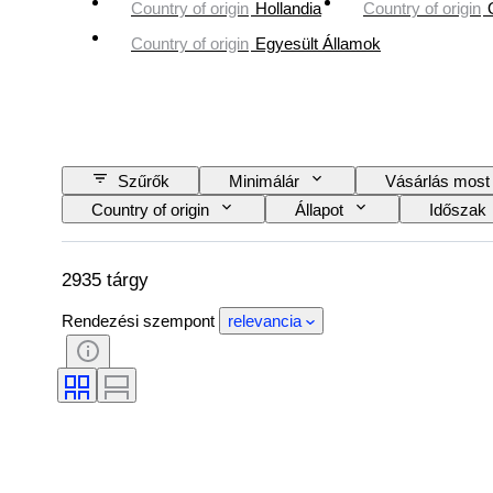
Country of origin
Hollandia
Country of origin
Country of origin
Egyesült Államok
Szűrők
Minimálár
Vásárlás most
Country of origin
Állapot
Időszak
Szín
Művész
Eladta
2935 tárgy
Rendezési szempont
relevancia