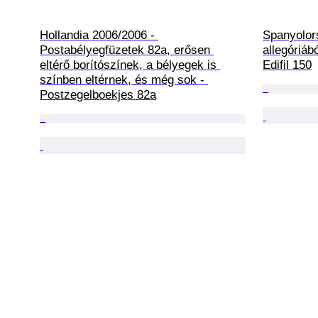
Hollandia 2006/2006 - 
Spanyolors
Postabélyegfüzetek 82a, erősen 
allegóriábó
eltérő borítószínek, a bélyegek is 
Edifil 150
színben eltérnek, és még sok - 
Postzegelboekjes 82a