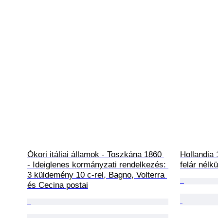
Ókori itáliai államok - Toszkána 1860 
Hollandia 
- Ideiglenes kormányzati rendelkezés: 
felár nélk
3 küldemény 10 c-rel, Bagno, Volterra 
és Cecina postai