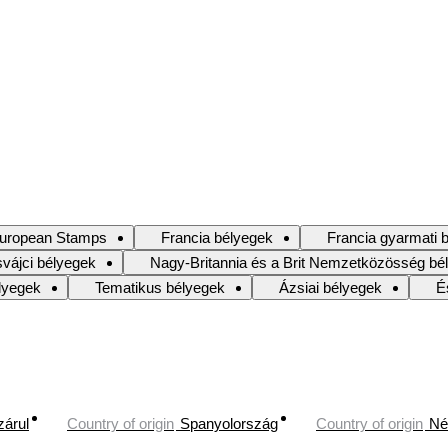
uropean Stamps
Francia bélyegek
Francia gyarmati 
svájci bélyegek
Nagy-Britannia és a Brit Nemzetközösség bé
lyegek
Tematikus bélyegek
Ázsiai bélyegek
É
zárul
Country of origin
Spanyolország
Country of origin
Né