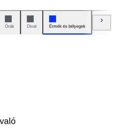
Órák
Divat
Érmék és bélyegek
Képregények
való