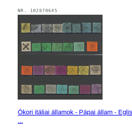
NR.
102870645
Ókori itáliai államok - Pápai állam - Eglise állapotai, a korai adások klasszikusainak szép együttese, az árnyalatokért duplázva,
...