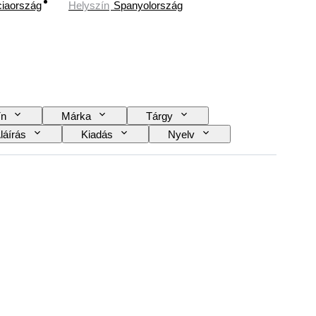
ciaország
Helyszín
Spanyolország
ín
Márka
Tárgy
láírás
Kiadás
Nyelv