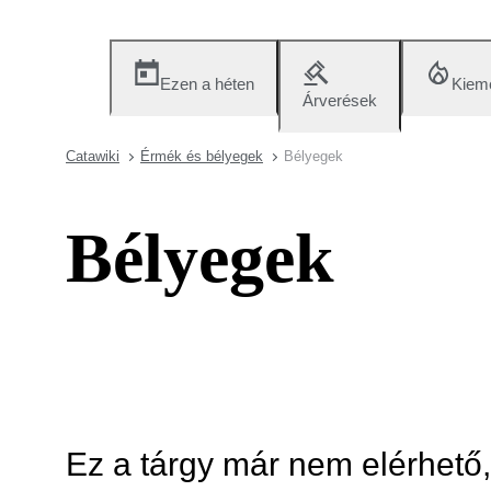
Ezen a héten
Kieme
Árverések
Catawiki
Érmék és bélyegek
Bélyegek
Bélyegek
Ez a tárgy már nem elérhető