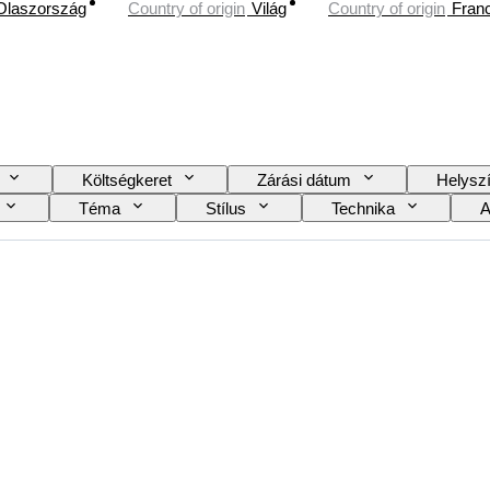
Olaszország
Country of origin
Világ
Country of origin
Fran
Költségkeret
Zárási dátum
Helysz
Téma
Stílus
Technika
A
Korszak