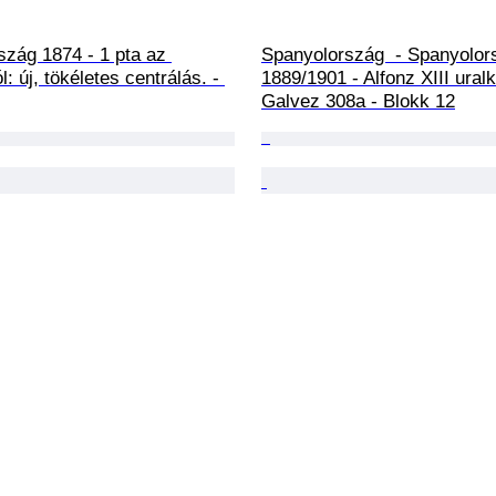
zág 1874 - 1 pta az 
Spanyolország  - Spanyolors
l: új, tökéletes centrálás. - 
1889/1901 - Alfonz XIII ural
Galvez 308a - Blokk 12