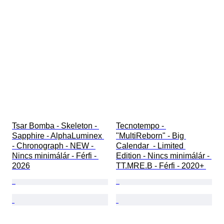
Tsar Bomba - Skeleton - 
Tecnotempo - 
Sapphire - AlphaLuminex 
"MultiReborn" - Big 
- Chronograph - NEW - 
Calendar  - Limited 
Nincs minimálár - Férfi - 
Edition - Nincs minimálár - 
2026
TT.MRE.B - Férfi - 2020+ 