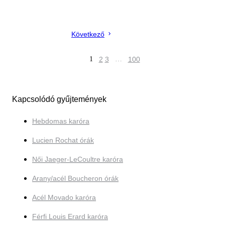
Következő
1
2
3
…
100
Kapcsolódó gyűjtemények
Hebdomas karóra
Lucien Rochat órák
Női Jaeger-LeCoultre karóra
Arany/acél Boucheron órák
Acél Movado karóra
Férfi Louis Erard karóra