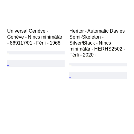
Universal Genève - 
Heritor - Automatic Davies 
Genève - Nincs minimálár 
Semi-Skeleton - 
- 869117/01 - Férfi - 1968
Silver/Black - Nincs 
minimálár - HERHS2502 - 
Férfi - 2020+ 