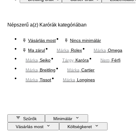
Népszerű a(z) Karórák kategóriában
Vásárlás most
Nincs minimálár
Ma zárul
Márka
Rolex
Márka
Omega
Márka
Seiko
Tárgy
Karóra
Nem
Férfi
Márka
Breitling
Márka
Cartier
Márka
Tissot
Márka
Longines
Szűrők
Minimálár
Vásárlás most
Költségkeret
Zárási dátum
Helyszín