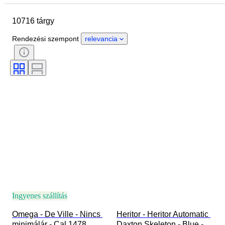
Márka
A tok átmérője
10716 tárgy
Óraszíj hossza
Tárgy
Country of origin
Anyag
Rendezési szempont
relevancia
Nem
Állapot
Extrák
Időszak
Tanúsítvány
Téma
Kötés
Kiadás
Nyelv
Szín
Óraszerkezet
Óraszíj anyaga
Korszak
Modell
Ingyenes szállítás
Omega - De Ville - Nincs 
Heritor - Heritor Automatic 
minimálár - Cal.1478 
Daxton Skeleton - Blue - 