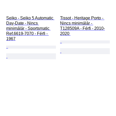
Seiko - Seiko 5 Automatic 
Tissot - Heritage Porto - 
Day-Date - Nincs 
Nincs minimálár - 
minimálár - Sportsmatic 
T128509A - Férfi - 2010-
Ref.6619-7070 - Férfi - 
2020 
1967