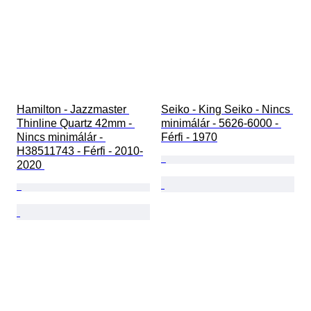
Hamilton - Jazzmaster 
Seiko - King Seiko - Nincs 
Thinline Quartz 42mm - 
minimálár - 5626-6000 - 
Nincs minimálár - 
Férfi - 1970
H38511743 - Férfi - 2010-
2020 