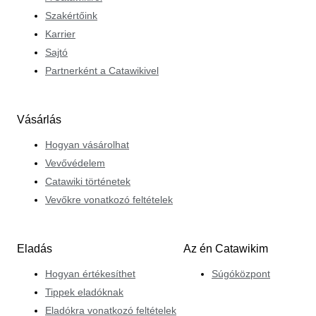
Szakértőink
Karrier
Sajtó
Partnerként a Catawikivel
Vásárlás
Hogyan vásárolhat
Vevővédelem
Catawiki történetek
Vevőkre vonatkozó feltételek
Eladás
Az én Catawikim
Hogyan értékesíthet
Súgóközpont
Tippek eladóknak
Eladókra vonatkozó feltételek