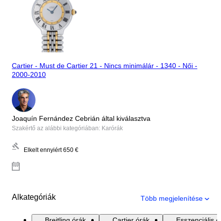
Cartier - Must de Cartier 21 - Nincs minimálár - 1340 - Női -
2000-2010
Joaquín Fernández Cebrián által kiválasztva
Szakértő az alábbi kategóriában: Karórák
Elkelt ennyiért
650 €
Alkategóriák
Több megjelenítése
Breitling órák
Cartier órák
Esszenciális ó