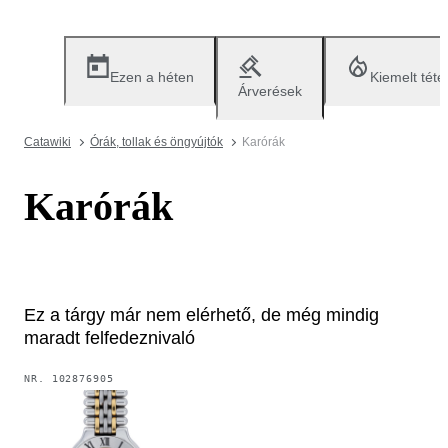
Ezen a héten
Kiemelt téte
Árverések
Catawiki
Órák, tollak és öngyújtók
Karórák
Karórák
Ez a tárgy már nem elérhető, de még mindig
maradt felfedeznivaló
NR.
102876905