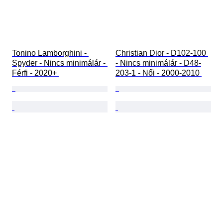
Tonino Lamborghini - 
Christian Dior - D102-100 
Spyder - Nincs minimálár - 
- Nincs minimálár - D48-
Férfi - 2020+ 
203-1 - Női - 2000-2010 