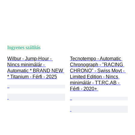
Ingyenes szállítás
Wilbur - Jump-Hour - 
Tecnotempo - Automatic 
Nincs minimálár - 
Chronograph - "RACING 
Automatic * BRAND NEW 
CHRONO" - Swiss Movt - 
* Titanium - Férfi - 2025
Limited Edition - Nincs 
minimálár - TT.RC.AB - 
Férfi - 2020+ 