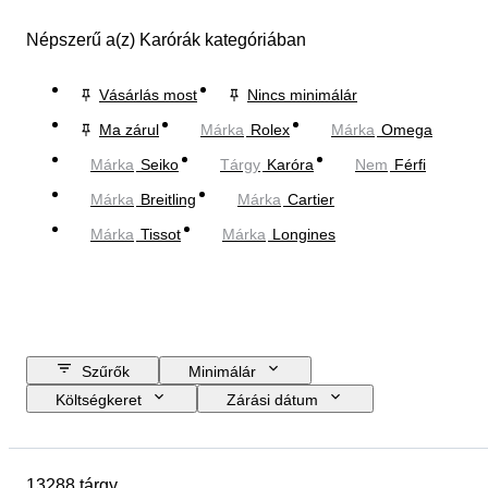
Népszerű a(z) Karórák kategóriában
Vásárlás most
Nincs minimálár
Ma zárul
Márka
Rolex
Márka
Omega
Márka
Seiko
Tárgy
Karóra
Nem
Férfi
Márka
Breitling
Márka
Cartier
Márka
Tissot
Márka
Longines
Szűrők
Minimálár
Költségkeret
Zárási dátum
Helyszín
Márka
A tok átmérője
Óraszíj hossza
13288 tárgy
Tárgy
Country of origin