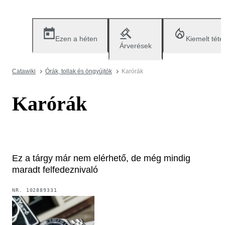
Ezen a héten
Kiemelt téte
Árverések
Catawiki
Órák, tollak és öngyújtók
Karórák
Karórák
Ez a tárgy már nem elérhető, de még mindig
maradt felfedeznivaló
NR.
102889331