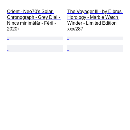
Orient - Neo70's Solar 
The Voyager III - by Elbrus 
Chronograph - Grey Dial - 
Horology - Marble Watch 
Nincs minimálár - Férfi - 
Winder - Limited Edition 
2020+ 
xxx/287