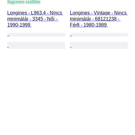
Ingyenes szállítás
Longines - L963.4 - Nincs 
Longines - Vintage - Nincs 
minimálár - 3345 - Női - 
minimálár - 68121238 - 
1990-1999 
Férfi - 1980-1989 