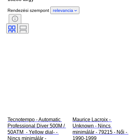
Anyag
Nem
Állapot
Rendezési szempont
relevancia
Időszak
Tanúsítvány
Téma
Kiadás
Nyelv
Szín
Óraszerkezet
Óraszíj anyaga
Korszak
Power Reserve
Striking
Original/ Replica
Automobilia típus
Modell
Tecnotempo - Automatic 
Maurice Lacroix - 
Professional Diver 500M / 
Unknown - Nincs 
50ATM  - Yellow dial- - 
minimálár - 79215 - Női - 
Nincs minimálár - 
1990-1999 