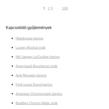
1
2
3
…
100
Kapcsolódó gyűjtemények
Hebdomas karóra
Lucien Rochat órák
Női Jaeger-LeCoultre karóra
Arany/acél Boucheron órák
Acél Movado karóra
Férfi Louis Erard karóra
Argentan Chronograph karóra
Breitling Chrono-Matic órák