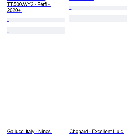
TT.500.WY2 - Férfi - 
2020+ 
Gallucci Italy - Nincs 
Chopard - Excellent L.u.c 