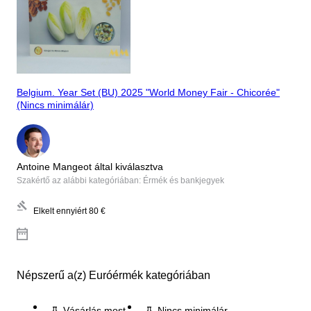
Belgium. Year Set (BU) 2025 "World Money Fair - Chicorée"
(Nincs minimálár)
Antoine Mangeot által kiválasztva
Szakértő az alábbi kategóriában: Érmék és bankjegyek
Elkelt ennyiért
80 €
Népszerű a(z) Euróérmék kategóriában
Vásárlás most
Nincs minimálár