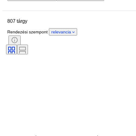
Helyszín
Tárgy
Country of origin
Anyag
807 tárgy
Állapot
Téma
Pénznem
Korszak
Érme típusa
Rendezési szempont
relevancia