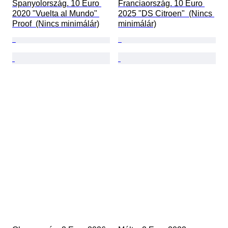
Spanyolország. 10 Euro 
Franciaország. 10 Euro 
2020 "Vuelta al Mundo" 
2025 "DS Citroen"  (Nincs 
Proof  (Nincs minimálár)
minimálár)