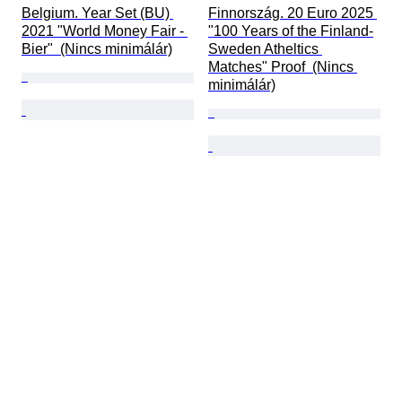
Belgium. Year Set (BU) 
Finnország. 20 Euro 2025 
2021 "World Money Fair - 
"100 Years of the Finland-
Bier"  (Nincs minimálár)
Sweden Atheltics 
Matches" Proof  (Nincs 
minimálár)