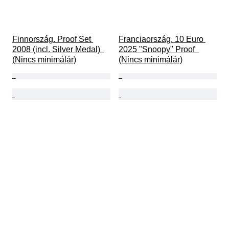
Finnország. Proof Set 
Franciaország. 10 Euro 
2008 (incl. Silver Medal)  
2025 "Snoopy" Proof  
(Nincs minimálár)
(Nincs minimálár)