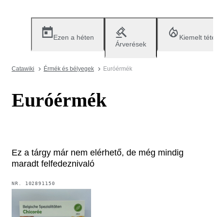
Ezen a héten
Kiemelt téte
Árverések
Catawiki
Érmék és bélyegek
Euróérmék
Euróérmék
Ez a tárgy már nem elérhető, de még mindig
maradt felfedeznivaló
NR.
102891150