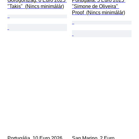
Görögország. 6 Euro 2025 
Portugália. 5 Euro 2025 
"Takis"  (Nincs minimálár)
"Simone de Oliveira" 
Proof  (Nincs minimálár)
Portugália. 10 Euro 2026 
San Marino. 2 Euro 