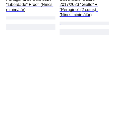
"Liberdade" Proof  (Nincs 
2017/2023 "Giotto" + 
minimálár)
"Perugino" (2 coins)  
(Nincs minimálár)