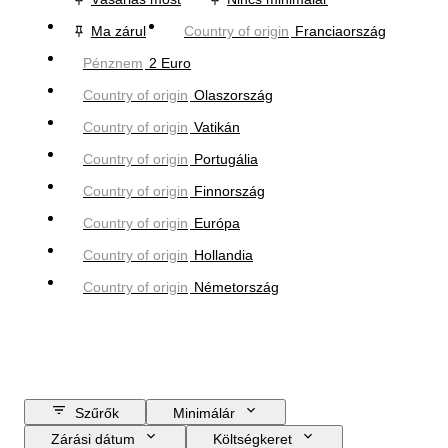
Ma zárul
Country of origin
Franciaország
Pénznem
2 Euro
Country of origin
Olaszország
Country of origin
Vatikán
Country of origin
Portugália
Country of origin
Finnország
Country of origin
Európa
Country of origin
Hollandia
Country of origin
Németország
Szűrők
Minimálár
Zárási dátum
Költségkeret