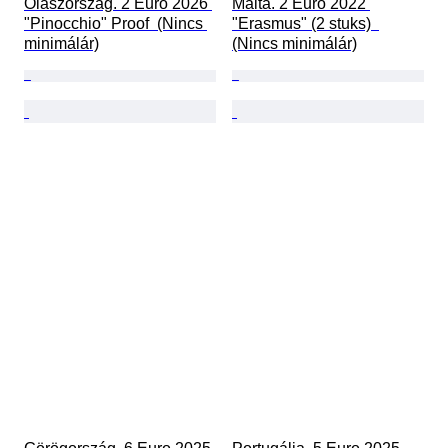
Olaszország. 2 Euro 2026 
Málta. 2 Euro 2022 
"Pinocchio" Proof  (Nincs 
"Erasmus" (2 stuks)  
minimálár)
(Nincs minimálár)