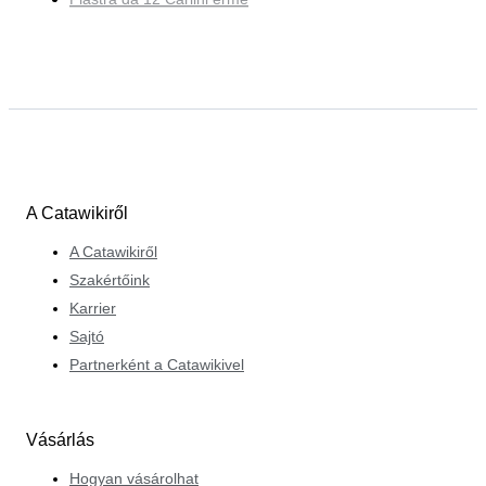
A Catawikiről
A Catawikiről
Szakértőink
Karrier
Sajtó
Partnerként a Catawikivel
Vásárlás
Hogyan vásárolhat