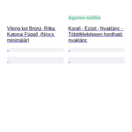
Ingyenes szállítás
Viking kor Bronz, Ritka 
Korall - Ezüst - Nyaklánc - 
Katonai Függő  (Nincs 
Többféleképpen hordható 
minimálár)
nyaklánc