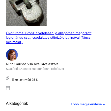
Ókori római Bronz Kivételesen jó állapotban megőrzött
legionárius csat, csodálatos sötétzöld patinával (Nincs
minimálár)
Ruth Garrido Vila által kiválasztva
Szakértő az alábbi kategóriában: Régészet
Elkelt ennyiért
25 €
Alkategóriák
Több megjelenítése