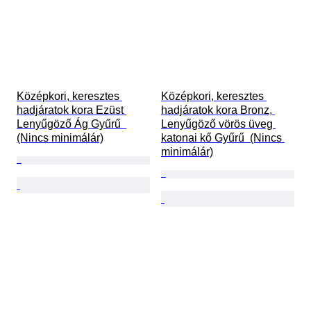
Középkori, keresztes 
Középkori, keresztes 
hadjáratok kora Ezüst 
hadjáratok kora Bronz, 
Lenyűgöző Ág Gyűrű  
Lenyűgöző vörös üveg 
(Nincs minimálár)
katonai kő Gyűrű  (Nincs 
minimálár)