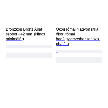
Bronzkori Bronz Állat 
Ókori római Nagyon ritka, 
szobor - 42 mm  (Nincs 
ókori római 
minimálár)
hadfegyverzethez tartozó 
phaléra