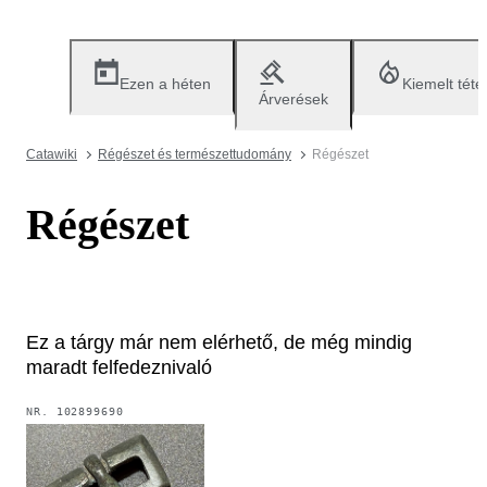
Ezen a héten
Kiemelt téte
Árverések
Catawiki
Régészet és természettudomány
Régészet
Régészet
Ez a tárgy már nem elérhető, de még mindig
maradt felfedeznivaló
NR.
102899690