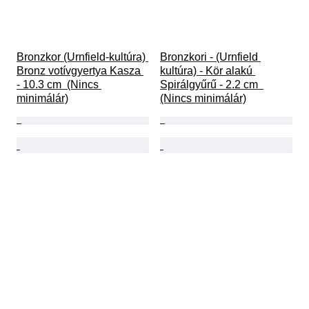
Bronzkor (Urnfield-kultúra) 
Bronzkori - (Urnfield 
Bronz votívgyertya Kasza 
kultúra) - Kör alakú 
- 10.3 cm  (Nincs 
Spirálgyűrű - 2.2 cm  
minimálár)
(Nincs minimálár)