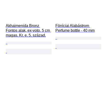
Akhaimenida Bronz 
Föníciai Alabástrom 
Fontos alak, ex-voto. 5 cm 
Perfume bottle - 40 mm
magas. Kr. e. 5. század.