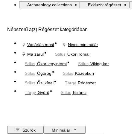
Archaeology collections
Exkluzív régészet
Népszerű a(z) Régészet kategóriában
Vásárlás most
Nincs minimálár
Ma zárul
Stílus
Ókori római
Stílus
Ókori egyiptomi
Stílus
Viking kor
Stílus
Ógörög
Stílus
Középkori
Stílus
Ősi kínai
Tárgy
Régészet
Tárgy
Gyűrű
Stílus
Bizánci
Szűrők
Minimálár