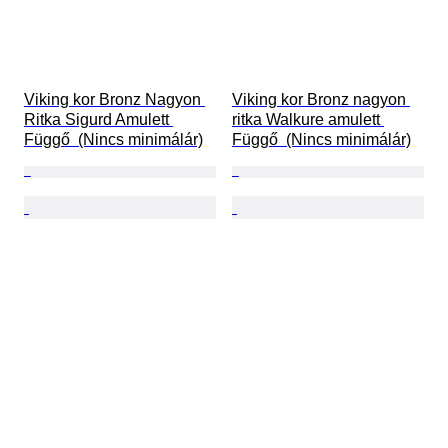
Viking kor Bronz Nagyon 
Viking kor Bronz nagyon 
Ritka Sigurd Amulett 
ritka Walkure amulett 
Függő  (Nincs minimálár)
Függő  (Nincs minimálár)