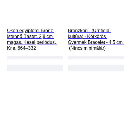
Ókori egyiptomi Bronz 
Bronzkori - (Urnfield-
Istennő Bastet. 2,8 cm 
kultúra) - Körkörös 
magas. Kései periódus, 
Gyermek Bracelet - 4.5 cm 
Kr.e. 664–332
 (Nincs minimálár)