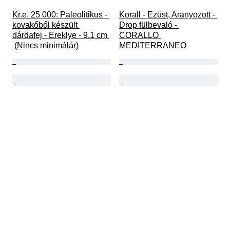
Kr.e. 25 000: Paleolitikus - 
Korall - Ezüst, Aranyozott - 
kovakőből készült 
Drop fülbevaló - 
dárdafej - Ereklye - 9.1 cm 
CORALLO 
 (Nincs minimálár)
MEDITERRANEO