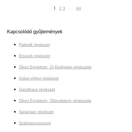
1
2
3
…
64
Kapcsolódó gyűjtemények
Paleolit régészet
Etruszk régészet
Ókori Egyiptom, Új Királyság régészete
Indus-völgyi régészet
Gandhara régészet
Ókori Egyiptom, Óbirodalom régészete
Sasanian régészet
Szárkapocscsont