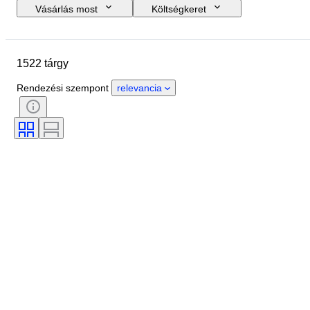
Vásárlás most
Költségkeret
Zárási dátum
Helyszín
Méret
尺寸
Tárgy
1522 tárgy
Country of origin
Anyag
Nem
Állapot
Időszak
Rendezési szempont
relevancia
Kő
Tanúsítvány
Finomság
Stílus
Aláírás
Szín
Pénznem
Vágás
Régészeti típusok
Ráírt méret
Culture
Korszak
Művész
Original/ Replica
Eredet