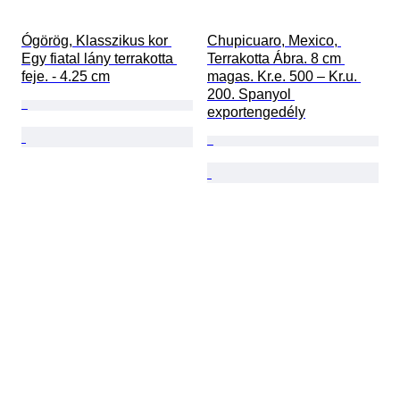
Ógörög, Klasszikus kor 
Chupicuaro, Mexico, 
Egy fiatal lány terrakotta 
Terrakotta Ábra. 8 cm 
feje. - 4.25 cm
magas. Kr.e. 500 – Kr.u. 
200. Spanyol 
exportengedély