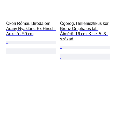
Ókori Római, Birodalom 
Ógörög, Hellenisztikus kor 
Arany Nyaklánc-Ex Hirsch 
Bronz Omphalos tál. 
Aukció - 50 cm
Átmérő: 16 cm. Kr. e. 5–3. 
század.