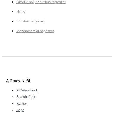
Ókori kínai, neolitikus régészet
Nyílfej
Luristan régészet
Mezopotámiai régészet
A Catawikiről
A Catawikiről
Szakértőink
Karrier
Sajtó