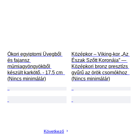
Ókori egyiptomi Üvegből 
Középkor – Viking-kor „Az 
és fajansz 
Észak Szőtt Koronája” — 
múmiagyöngyökből 
Középkori bronz presztízs 
készült karkötő. - 17.5 cm  
gyűrű az örök csomókhoz  
(Nincs minimálár)
(Nincs minimálár)
Következő