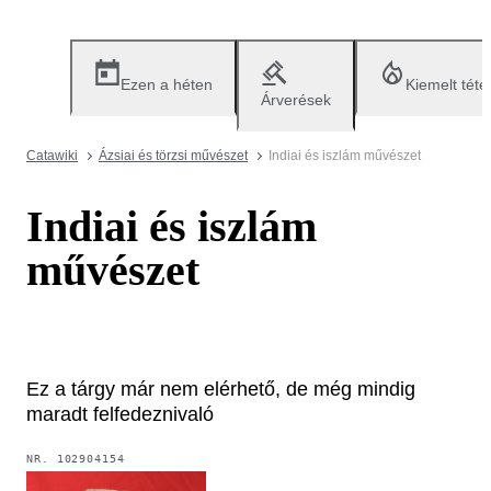
Ezen a héten
Kiemelt téte
Árverések
Catawiki
Ázsiai és törzsi művészet
Indiai és iszlám művészet
Indiai és iszlám
művészet
Ez a tárgy már nem elérhető, de még mindig
maradt felfedeznivaló
NR.
102904154