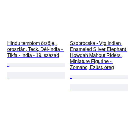
Hindu templom őrzője, 
Szobrocska - Vtg Indian 
oroszlán, Teck, Dél-India - 
Enameled Silver Elephant 
Tikfa - India - 19. század
Howdah Mahout Riders 
Miniature Figurine - 
Zománc, Ezüst, öreg