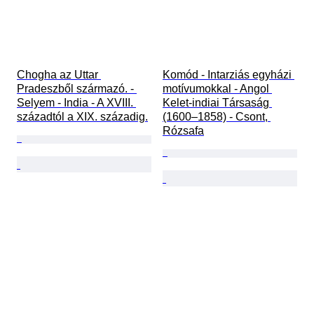
Chogha az Uttar 
Komód - Intarziás egyházi 
Pradeszből származó. - 
motívumokkal - Angol 
Selyem - India - A XVIII. 
Kelet-indiai Társaság 
századtól a XIX. századig.
(1600–1858) - Csont, 
Rózsafa