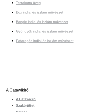
Terrakotta üveg
Box indiai és iszlám művészet
Bangle indiai és iszlám művészet
Gyöngyök indiai és iszlám művészet
Fafaragás indiai és iszlám művészet
A Catawikiről
A Catawikiről
Szakértőink
Karrier