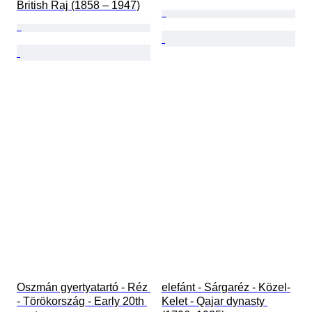
British Raj (1858 – 1947)
Oszmán gyertyatartó - Réz 
elefánt - Sárgaréz - Közel-
- Törökország - Early 20th 
Kelet - Qajar dynasty 