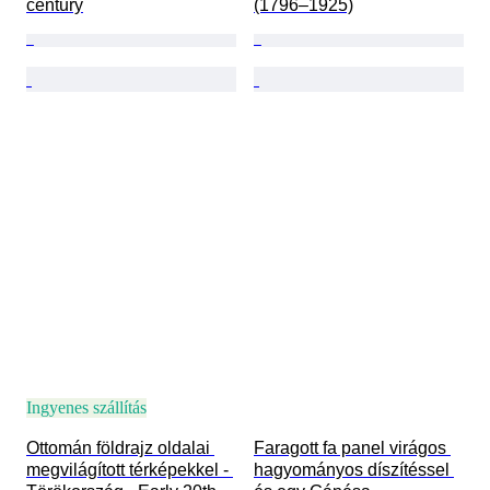
century
(1796–1925)
Ingyenes szállítás
Ottomán földrajz oldalai 
Faragott fa panel virágos 
megvilágított térképekkel - 
hagyományos díszítéssel 