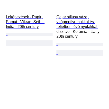
Leképezések - Papír, 
Qajar stílusú váza, 
Pamut - Vikram Seth - 
virágmotívumokkal és 
India - 20th century
reliefben lévő nyulakkal 
díszítve - Kerámia - Early 
20th century