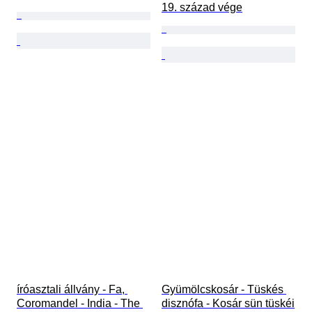
19. század vége
íróasztali állvány - Fa, 
Gyümölcskosár - Tüskés 
Coromandel - India - The 
disznófa - Kosár sün tüskéi