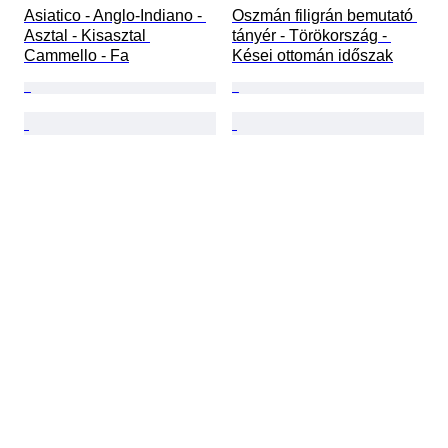
Asiatico - Anglo-Indiano - 
Oszmán filigrán bemutató 
Asztal - Kisasztal 
tányér - Törökország - 
Cammello - Fa
Kései ottomán időszak