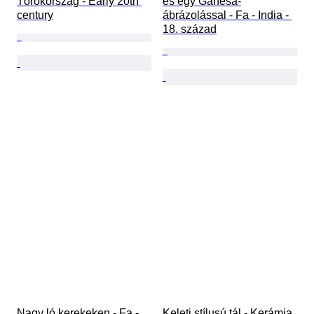
Törökország - Early 20th 
és egy Gánésa-
century
ábrázolással - Fa - India - 
18. század
Nagy ló kerekeken - Fa - 
Keleti stílusú tál - Kerámia 