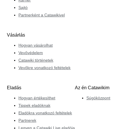
Sajtó
Partnerként a Catawikivel
Vásárlás
Hogyan vásárolhat
Vevővédelem
Catawiki történetek
Vevőkre vonatkozó feltételek
Eladás
Az én Catawikim
Hogyan értékesíthet
Súgóközpont
Tippek eladóknak
Eladókra vonatkozó feltételek
Partnerek
Legyen a Catawiki Live eladója