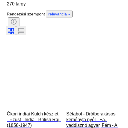
270 tárgy
Anyag
Nem
Állapot
Időszak
Kő
Tanúsítvány
Rendezési szempont
relevancia
Téma
Stílus
Technika
Aláírás
Kiadás
Szín
Original/ Replica
Ráírt méret
Culture
Eladta
Tartozékok mellékelve
Korszak
Eredet
Ókori indiai Kutch készlet 
Sétabot - Drótberakásos 
- Ezüst - India - British Raj 
keményfa nyél - Fa, 
(1858-1947)
vaddisznó agyar, Fém - A 