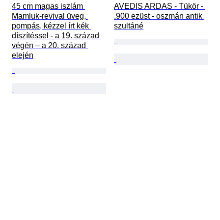
45 cm magas iszlám 
AVEDIS ARDAS - Tükör - 
Mamluk-revival üveg, 
.900 ezüst - oszmán antik 
pompás, kézzel írt kék 
szultáné
díszítéssel - a 19. század 
végén – a 20. század 
elején