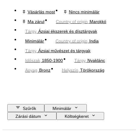
Vásárlás most
Nincs minimálár
Ma zárul
Country of origin
Marokkó
Tárgy
Ázsiai ékszerek és dísztárgyak
Minimálár
Country of origin
India
Tárgy
Ázsiai művészet és tárgyak
Időszak
1850-1900
Tárgy
Nyaklánc
Anyag
Bronz
Helyszín
Törökország
Szűrők
Minimálár
Zárási dátum
Költségkeret
Helyszín
Méret
尺寸
Tárgy
Country of origin