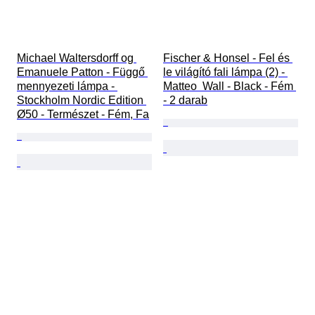
Michael Waltersdorff og 
Fischer & Honsel - Fel és 
Emanuele Patton - Függő 
le világító fali lámpa (2) - 
mennyezeti lámpa - 
Matteo  Wall - Black - Fém 
Stockholm Nordic Edition 
- 2 darab
Ø50 - Természet - Fém, Fa