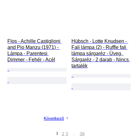
Flos - Achille Castiglioni 
Hübsch - Lotte Knudsen - 
and Pio Manzu (1971) - 
Fali lámpa (2) - Ruffle fali 
Lámpa - Parentesi 
lámpa sárgaréz - Üveg, 
Dimmer - Fehér - Acél
Sárgaréz - 2 darab - Nincs 
tartalék
Következő
1
2
3
…
36