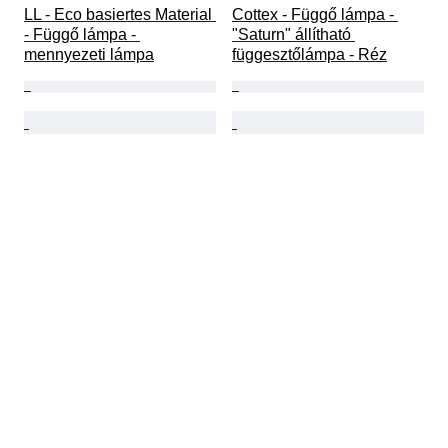
LL - Eco basiertes Material 
Cottex - Függő lámpa - 
- Függő lámpa - 
"Saturn" állítható 
mennyezeti lámpa
függesztőlámpa - Réz