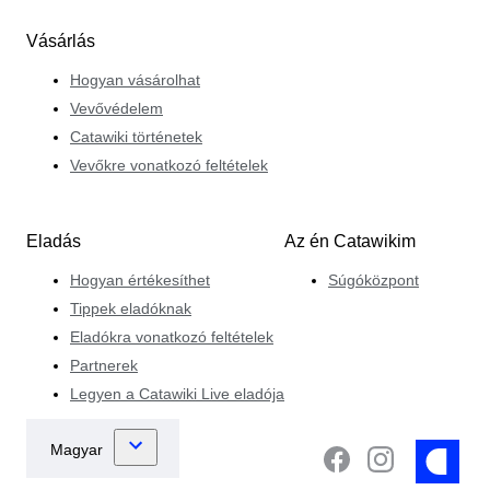
Vásárlás
Hogyan vásárolhat
Vevővédelem
Catawiki történetek
Vevőkre vonatkozó feltételek
Eladás
Az én Catawikim
Hogyan értékesíthet
Súgóközpont
Tippek eladóknak
Eladókra vonatkozó feltételek
Partnerek
Legyen a Catawiki Live eladója