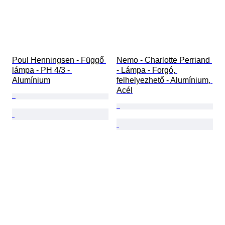
Poul Henningsen - Függő 
Nemo - Charlotte Perriand 
lámpa - PH 4/3 - 
- Lámpa - Forgó, 
Alumínium
felhelyezhető - Alumínium, 
Acél