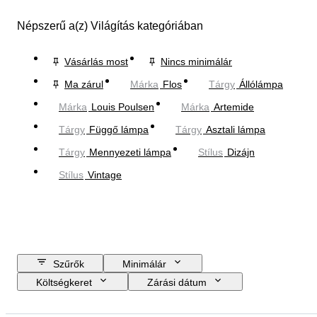
Népszerű a(z) Világítás kategóriában
Vásárlás most
Nincs minimálár
Ma zárul
Márka
Flos
Tárgy
Állólámpa
Márka
Louis Poulsen
Márka
Artemide
Tárgy
Függő lámpa
Tárgy
Asztali lámpa
Tárgy
Mennyezeti lámpa
Stílus
Dizájn
Stílus
Vintage
Szűrők
Minimálár
Költségkeret
Zárási dátum
Méret
Helyszín
尺寸