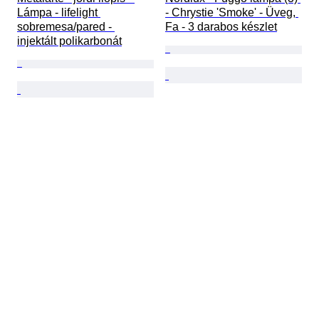
Lámpa - lifelight 
- Chrystie 'Smoke' - Üveg, 
sobremesa/pared - 
Fa - 3 darabos készlet
injektált polikarbonát