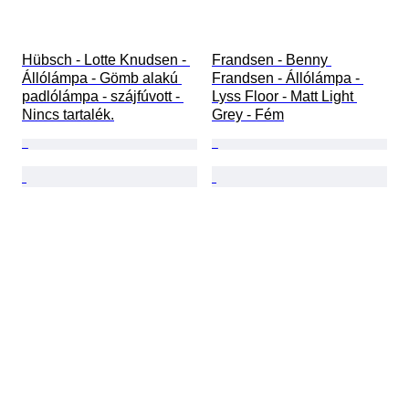
Hübsch - Lotte Knudsen - 
Frandsen - Benny 
Állólámpa - Gömb alakú 
Frandsen - Állólámpa - 
padlólámpa - szájfúvott - 
Lyss Floor - Matt Light 
Nincs tartalék.
Grey - Fém