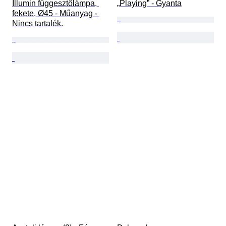
Illumin függesztőlámpa, 
„Playing” - Gyanta
fekete, Ø45 - Műanyag - 
Nincs tartalék.