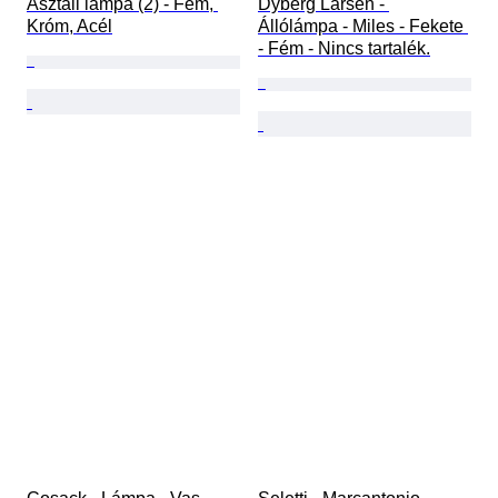
Asztali lámpa (2) - Fém, 
Dyberg Larsen - 
Króm, Acél
Állólámpa - Miles - Fekete 
- Fém - Nincs tartalék.