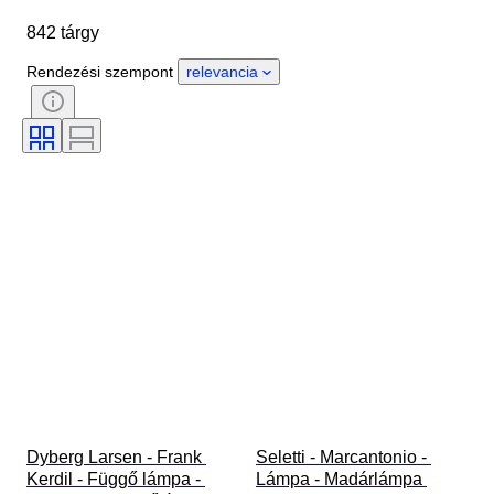
Márka
Tárgy
842 tárgy
Country of origin
Anyag
Állapot
Időszak
Stílus
Rendezési szempont
relevancia
Aláírás
Szín
Korszak
Eladta
Tengeri lámpa
Alkotó
Modell
Dyberg Larsen - Frank 
Seletti - Marcantonio - 
Kerdil - Függő lámpa - 
Lámpa - Madárlámpa 