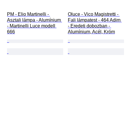
PM - Elio Martinelli - 
Oluce - Vico Magistretti - 
Asztali lámpa - Alumínium 
Fali lámpatest - 464 Adim 
- Martinelli Luce modell 
- Eredeti dobozban - 
666
Alumínium, Acél, Króm