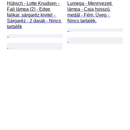
Hübsch - Lotte Knudsen - 
Lumega - Mennyezeti 
Fali lámpa (2) - Edge 
lámpa - Caja hosszú 
falikar, sárgaréz kivitel - 
medál - Fém, Üveg - 
Sárgaréz - 2 darab - Nincs 
Nincs tartalék.
tartalék