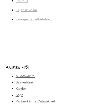
Fauteuil
Fajansz kosár
Limoges tablettadoboz
A Catawikiről
A Catawikiről
Szakértőink
Karrier
Sajtó
Partnerként a Catawikivel