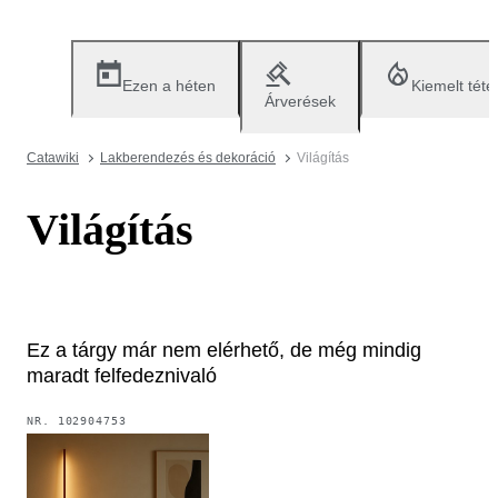
Ezen a héten
Kiemelt téte
Árverések
Catawiki
Lakberendezés és dekoráció
Világítás
Világítás
Ez a tárgy már nem elérhető, de még mindig
maradt felfedeznivaló
NR.
102904753