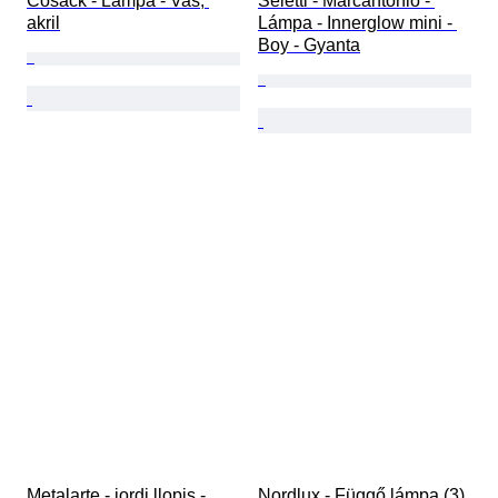
Cosack - Lámpa - Vas, 
Seletti - Marcantonio - 
akril
Lámpa - Innerglow mini - 
Boy - Gyanta
Metalarte - jordi llopis - 
Nordlux - Függő lámpa (3) 