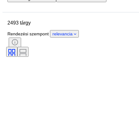
Helyszín
尺寸
Márka
Tárgy
Country of origin
2493 tárgy
Anyag
Nem
Állapot
Időszak
Kő
Tanúsítvány
Rendezési szempont
relevancia
Finomság
Stílus
Szín
Ruházat mérete
Vágás
Ráírt méret
Minta
Tartozékok mellékelve
Gyémánt típus
Méret
Korszak
Alkotó
Modell