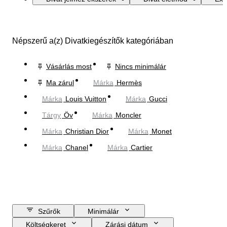
Népszerű a(z) Divatkiegészítők kategóriában
Vásárlás most
Nincs minimálár
Ma zárul
Márka
Hermès
Márka
Louis Vuitton
Márka
Gucci
Tárgy
Öv
Márka
Moncler
Márka
Christian Dior
Márka
Monet
Márka
Chanel
Márka
Cartier
Szűrők
Minimálár
Költségkeret
Zárási dátum