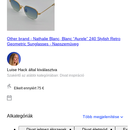
Other brand - Nathalie Blanc, Blanc “Aurele” 240 Stylish Retro
Geometric Sunglasses - Napszemüveg
Luise Hack által kiválasztva
Szakértő az alábbi kategóriában: Divat inspiráció
Elkelt ennyiért
75 €
Alkategóriák
Több megjelenítése
Divat jelmez ékszerek
Divat életmód
Exk