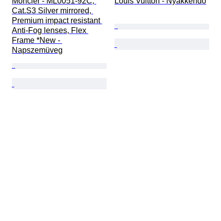
Moncler - ML0051-92C, 
Louis Vuitton - Nyakkendő
Cat.S3 Silver mirrored, 
Premium impact resistant 
Anti-Fog lenses, Flex 
Frame *New - 
Napszemüveg