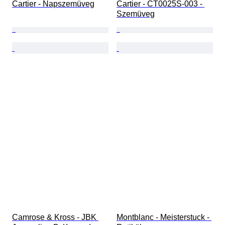
Cartier - Napszemüveg
Cartier - CT0025S-003 - 
Szemüveg
Camrose & Kross - JBK 
Montblanc - Meisterstuck - 