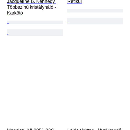
Jacqueline B. Kennedy 
Retikül
Többszínű kristályháló - 
Karkötő