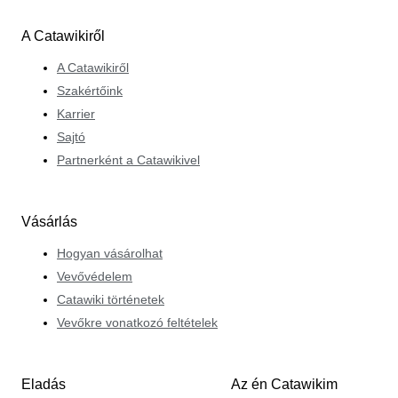
A Catawikiről
A Catawikiről
Szakértőink
Karrier
Sajtó
Partnerként a Catawikivel
Vásárlás
Hogyan vásárolhat
Vevővédelem
Catawiki történetek
Vevőkre vonatkozó feltételek
Eladás
Az én Catawikim