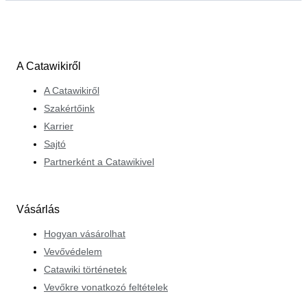
A Catawikiről
A Catawikiről
Szakértőink
Karrier
Sajtó
Partnerként a Catawikivel
Vásárlás
Hogyan vásárolhat
Vevővédelem
Catawiki történetek
Vevőkre vonatkozó feltételek