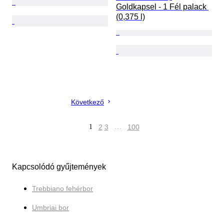
Goldkapsel - 1 Fél palack 
(0,375 l)
Következő
1
2
3
…
100
Kapcsolódó gyűjtemények
Trebbiano fehérbor
Umbriai bor