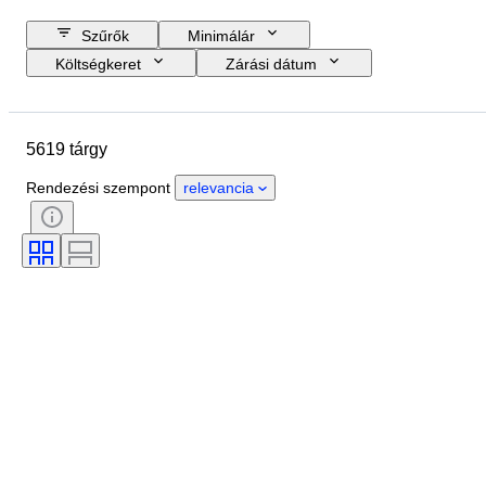
Szűrők
Minimálár
Költségkeret
Zárási dátum
Helyszín
Márka
Tárgy
Country of origin
Palack mérete
5619 tárgy
Anyag
Állapot
Extrák
Időszak
Stílus
Szín
Rendezési szempont
relevancia
Bortermelő régió
Bor megnevezése/besorolása
Wine Fill Level
Borosztályozás
Szőlőfajták
Korszak