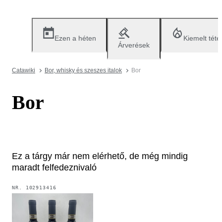
Ezen a héten
Kiemelt téte
Árverések
Catawiki
Bor, whisky és szeszes italok
Bor
Bor
Ez a tárgy már nem elérhető, de még mindig
maradt felfedeznivaló
NR.
102913416