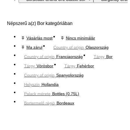
Népszerű a(z) Bor kategóriában
Vásárlás most
Nincs minimálár
Ma zárul
Country of origin
Olaszország
Country of origin
Franciaország
Tárgy
Bor
Tárgy
Vörösbor
Tárgy
Fehérbor
Country of origin
Spanyolország
Helyszín
Hollandia
Palack mérete
Bottles (0.75L)
Bortermelő régió
Bordeaux