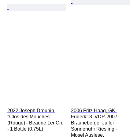
2022 Joseph Drouhin 
2006 Fritz Haag, GK-
"Clos des Mouches" 
Fuder#13, VDP-2007, 
(Rouge) - Beaune 1er Cru 
Brauneberger Juffer 
- 1 Bottle (0.75L)
Sonnenuhr Riesling - 
Mosel Auslese, 