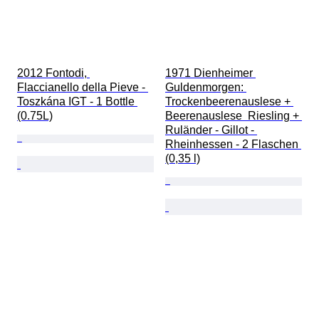
2012 Fontodi, 
1971 Dienheimer 
Flaccianello della Pieve - 
Guldenmorgen: 
Toszkána IGT - 1 Bottle 
Trockenbeerenauslese + 
(0.75L)
Beerenauslese  Riesling + 
Ruländer - Gillot - 
Rheinhessen - 2 Flaschen 
(0,35 l)