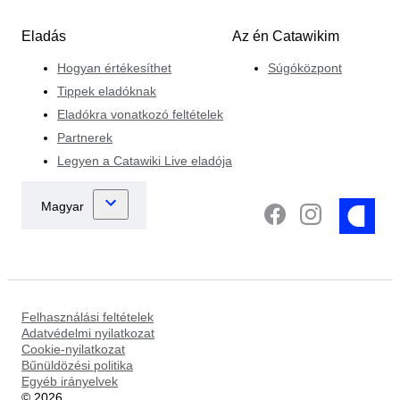
Eladás
Az én Catawikim
Hogyan értékesíthet
Súgóközpont
Tippek eladóknak
Eladókra vonatkozó feltételek
Partnerek
Legyen a Catawiki Live eladója
Felhasználási feltételek
Adatvédelmi nyilatkozat
Cookie-nyilatkozat
Bűnüldözési politika
Egyéb irányelvek
©
2026