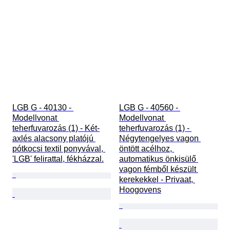
LGB G - 40130 - 
LGB G - 40560 - 
Modellvonat 
Modellvonat 
teherfuvarozás (1) - Két-
teherfuvarozás (1) - 
axlés alacsony platójú 
Négytengelyes vagon 
pótkocsi textil ponyvával, 
öntött acélhoz, 
'LGB' felirattal, fékházzal.
automatikus önkisülő 
vagon fémből készült 
kerekekkel - Privaat, 
Hoogovens