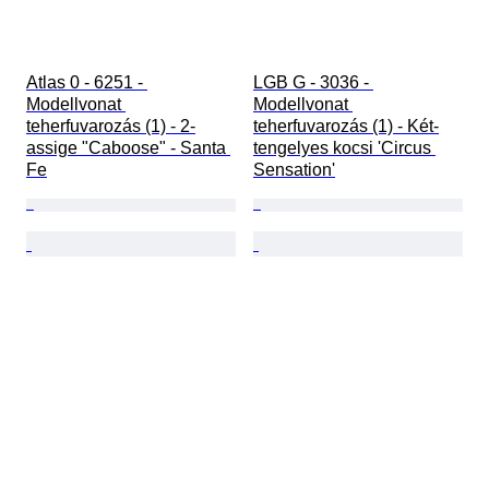
Atlas 0 - 6251 - 
LGB G - 3036 - 
Modellvonat 
Modellvonat 
teherfuvarozás (1) - 2-
teherfuvarozás (1) - Két-
assige "Caboose" - Santa 
tengelyes kocsi 'Circus 
Fe
Sensation'