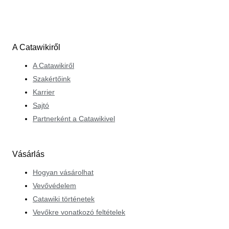
A Catawikiről
A Catawikiről
Szakértőink
Karrier
Sajtó
Partnerként a Catawikivel
Vásárlás
Hogyan vásárolhat
Vevővédelem
Catawiki történetek
Vevőkre vonatkozó feltételek