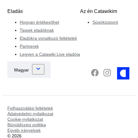
Eladás
Az én Catawikim
Hogyan értékesíthet
Súgóközpont
Tippek eladóknak
Eladókra vonatkozó feltételek
Partnerek
Legyen a Catawiki Live eladója
Felhasználási feltételek
Adatvédelmi nyilatkozat
Cookie-nyilatkozat
Bűnüldözési politika
Egyéb irányelvek
©
2026