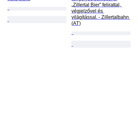
„Zillertal Bier” felirattal, 
végjelzővel és 
világítással. - Zillertalbahn 
(AT)