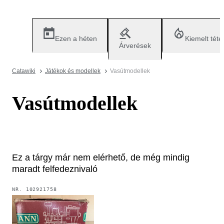
Ezen a héten
Kiemelt téte
Árverések
Catawiki
Játékok és modellek
Vasútmodellek
Vasútmodellek
Ez a tárgy már nem elérhető, de még mindig
maradt felfedeznivaló
NR.
102921758