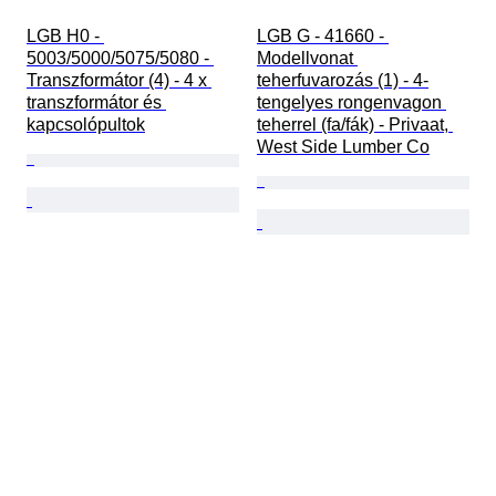
LGB H0 - 
LGB G - 41660 - 
5003/5000/5075/5080 - 
Modellvonat 
Transzformátor (4) - 4 x 
teherfuvarozás (1) - 4-
transzformátor és 
tengelyes rongenvagon 
kapcsolópultok
teherrel (fa/fák) - Privaat, 
West Side Lumber Co