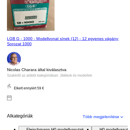
LGB G - 1000 - Modellvonat sínek (12) - 12 egyenes vágány;
Sorozat 1000
Nicolas Charara által kiválasztva
Szakértő az alábbi kategóriában: Játékok és modellek
Elkelt ennyiért
59 €
Alkategóriák
Több megjelenítése
Fleischmann H0 modellvasutak
H0 modellvasut