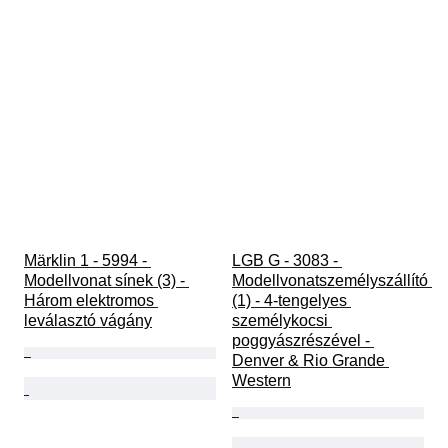
Märklin 1 - 5994 - 
LGB G - 3083 - 
Modellvonat sínek (3) - 
Modellvonatszemélyszállító 
Három elektromos 
(1) - 4-tengelyes 
leválasztó vágány
személykocsi 
poggyászrészével - 
Denver & Rio Grande 
Western