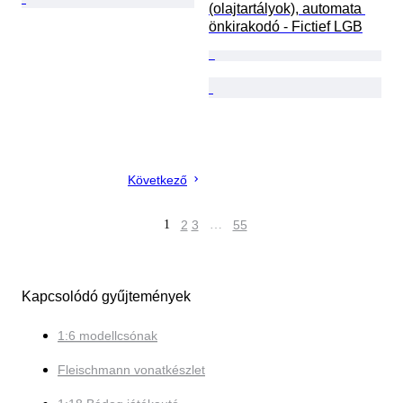
(olajtartályok), automata 
önkirakodó - Fictief LGB
Következő
1
2
3
…
55
Kapcsolódó gyűjtemények
1:6 modellcsónak
Fleischmann vonatkészlet