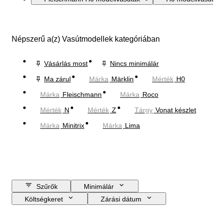
Népszerű a(z) Vasútmodellek kategóriában
Vásárlás most
Nincs minimálár
Ma zárul
Márka
Märklin
Mérték
H0
Márka
Fleischmann
Márka
Roco
Mérték
N
Mérték
Z
Tárgy
Vonat készlet
Márka
Minitrix
Márka
Lima
Szűrők
Minimálár
Költségkeret
Zárási dátum
Helyszín
Márka
Tárgy