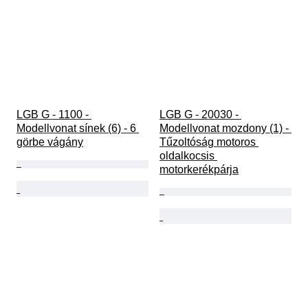
LGB G - 1100 - 
LGB G - 20030 - 
Modellvonat sínek (6) - 6 
Modellvonat mozdony (1) - 
görbe vágány
Tűzoltóság motoros 
oldalkocsis 
motorkerékpárja