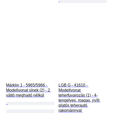
Märklin 1 - 5965/5966 - 
LGB G - 41610 - 
Modellvonat sínek (2) - 2 
Modellvonat 
váltó meghajtó nélkül
teherfuvarozás (1) - 4-
tengelyes, magas, nyílt 
platós teherautó 
rakománnyal 