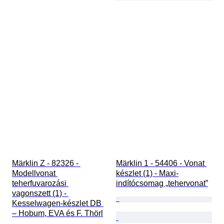
Märklin Z - 82326 - 
Märklin 1 - 54406 - Vonat 
Modellvonat 
készlet (1) - Maxi-
teherfuvarozási 
indítócsomag „tehervonat”
vagonszett (1) - 
Kesselwagen-készlet DB 
– Hobum, EVA és F. Thörl