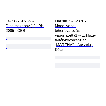
LGB G - 2095N - 
Märklin Z - 82320 - 
Dízelmozdony (1) - Rh 
Modellvonat 
2095 - ÖBB
teherfuvarozási 
vagonszett (1) - Exkluzív 
tartálykocsikészlet 
„MARTHA” – Ausztria, 
Bécs