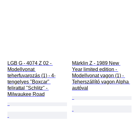
LGB G - 4074 Z 02 - 
Märklin Z - 1989 New 
Modellvonat 
Year limited edition - 
teherfuvarozás (1) - 4-
Modellvonat vagon (1) - 
tengelyes "Boxcar" 
Teherszállító vagon Alpha 
felirattal "Schlitz" - 
autóval
Milwaukee Road