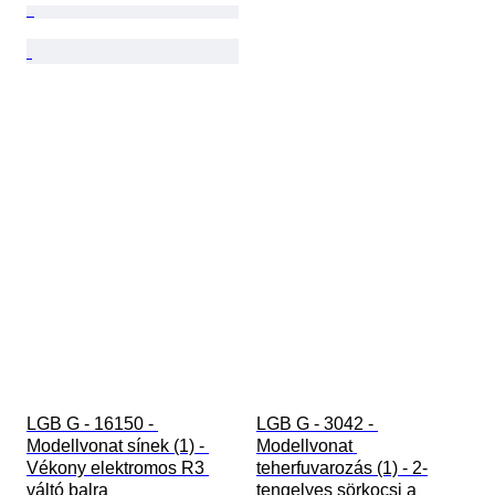
LGB G - 16150 - 
LGB G - 3042 - 
Modellvonat sínek (1) - 
Modellvonat 
Vékony elektromos R3 
teherfuvarozás (1) - 2-
váltó balra
tengelyes sörkocsi a 