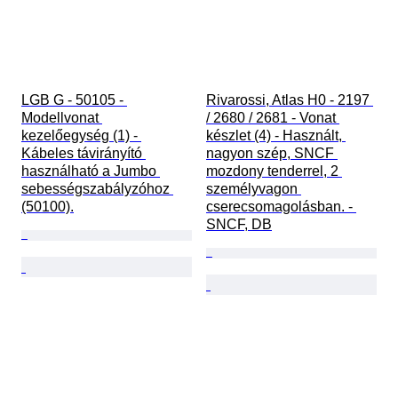
LGB G - 50105 - 
Rivarossi, Atlas H0 - 2197 
Modellvonat 
/ 2680 / 2681 - Vonat 
kezelőegység (1) - 
készlet (4) - Használt, 
Kábeles távirányító 
nagyon szép, SNCF 
használható a Jumbo 
mozdony tenderrel, 2 
sebességszabályzóhoz 
személyvagon 
(50100).
cserecsomagolásban. - 
SNCF, DB