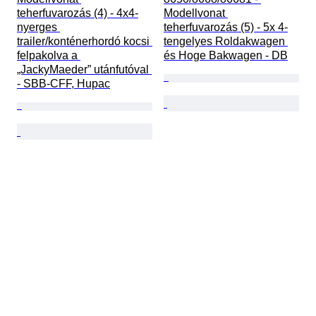
teherfuvarozás (4) - 4x4-
Modellvonat 
nyerges 
teherfuvarozás (5) - 5x 4-
trailer/konténerhordó kocsi 
tengelyes Roldakwagen 
felpakolva a 
és Hoge Bakwagen - DB
„JackyMaeder” utánfutóval 
- SBB-CFF, Hupac