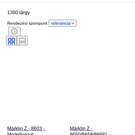
Country of origin
Anyag
1300 tárgy
Állapot
Extrák
Időszak
Téma
Stílus
Szín
Rendezési szempont
relevancia
Mérték
Kontroll
Tápegység
Vasúti társaság
Korszak
Original/ Replica
Märklin Z - 8603 - 
Märklin Z - 
Modellvonat 
8650/8668/86681 - 