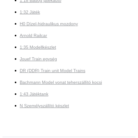
1:18 Bádog játékautó
1:32 Játék
H0 Dízel-hidraulikus mozdony
Arnold Railcar
1:35 Modellkészlet
Jouef Train egység
DR (DDR) Train unit Model Trains
Bachmann Model vonat teherszállító kocsi
1:43 Játéktank
N Személyszállító készlet