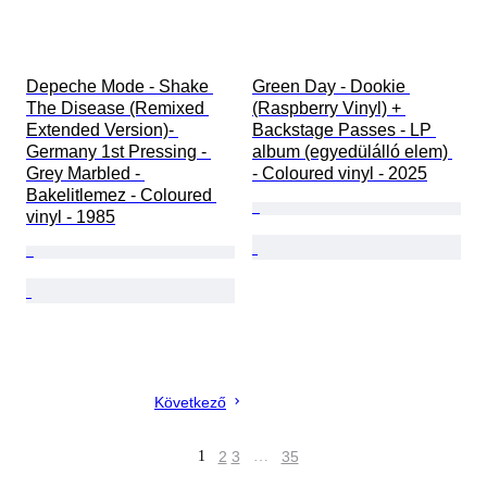
Depeche Mode - Shake 
Green Day - Dookie 
The Disease (Remixed 
(Raspberry Vinyl) + 
Extended Version)- 
Backstage Passes - LP 
Germany 1st Pressing - 
album (egyedülálló elem) 
Grey Marbled - 
- Coloured vinyl - 2025
Bakelitlemez - Coloured 
vinyl - 1985
Következő
1
2
3
…
35