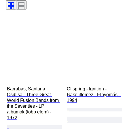
Kiadás
Szín
Eladta
Zenei emléktárgyak típusa
Tesztelt és működő
Pressing
Korszak
Művész
Record Label
Alkotó
Barrabas, Santana, 
Offspring - Ignition - 
Osibisa - Three Great 
Bakelitlemez - Elnyomás - 
World Fusion Bands from 
1994
the Seventies - LP 
albumok (több elem) - 
1972