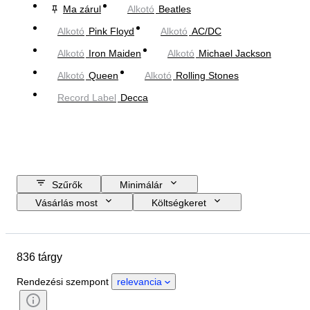
Ma zárul
Alkotó
Beatles
Alkotó
Pink Floyd
Alkotó
AC/DC
Alkotó
Iron Maiden
Alkotó
Michael Jackson
Alkotó
Queen
Alkotó
Rolling Stones
Record Label
Decca
Szűrők
Minimálár
Vásárlás most
Költségkeret
Zárási dátum
Helyszín
Tárgy
Country of origin
836 tárgy
Anyag
Állapot
Extrák
Időszak
Téma
Stílus
Rendezési szempont
relevancia
Technika
Aláírás
Műfaj