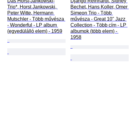
Das Horst-Jankowski-
Django Reinhardt, Sidney 
Trio*, Horst Jankowski, 
Bechet, Hans Koller, Omer 
Peter Witte, Hermann 
Simeon Trio - Több 
Mutschler - Több művésza 
művésza - Great 10" Jazz 
- Wonderful - LP album 
Collection - Több cím - LP 
(egyedülálló elem) - 1959
albumok (több elem) - 
1958