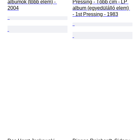
albumok (több elem) - 
Pressing - Több cím - LP 
2004
album (egyedülálló elem) 
- 1st Pressing - 1983