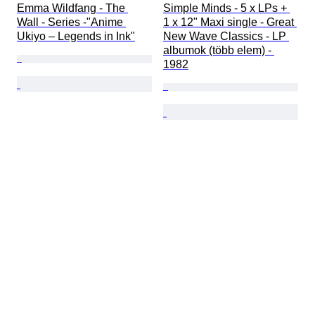
Emma Wildfang - The 
Simple Minds - 5 x LPs + 
Wall - Series -"Anime 
1 x 12" Maxi single - Great 
Ukiyo – Legends in Ink"
New Wave Classics - LP 
albumok (több elem) - 
1982