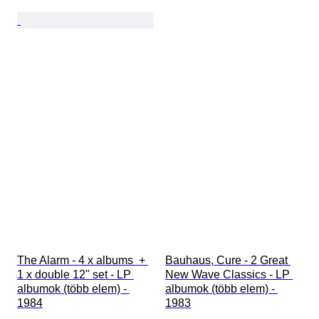
The Alarm - 4 x albums  + 
Bauhaus, Cure - 2 Great 
1 x double 12" set - LP 
New Wave Classics - LP 
albumok (több elem) - 
albumok (több elem) - 
1984
1983