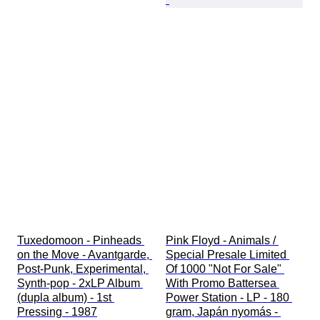
Tuxedomoon - Pinheads 
Pink Floyd - Animals / 
on the Move - Avantgarde, 
Special Presale Limited 
Post-Punk, Experimental, 
Of 1000 "Not For Sale" 
Synth-pop - 2xLP Album 
With Promo Battersea 
(dupla album) - 1st 
Power Station - LP - 180 
Pressing - 1987
gram, Japán nyomás - 