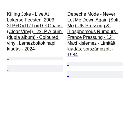
Killing Joke - Live At 
Depeche Mode - Never 
Lokerse Feesten, 2003 
Let Me Down Again (Split 
2LP+DVD / Lord Of Chaos 
Mix)-UK Pressung & 
(Clear Vinyl) - 2xLP Album 
Blasphemous Rumours- 
(dupla album) - Coloured 
France Pressung - 12" 
vinyl, Lemezboltok napi 
Maxi kislemez - Limitált 
kiadás - 2024
kiadás, sorszámozott - 
1984