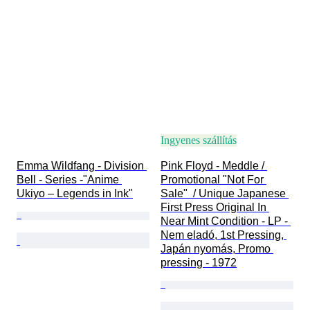
Ingyenes szállítás
Emma Wildfang - Division 
Pink Floyd - Meddle / 
Bell - Series -"Anime 
Promotional "Not For 
Ukiyo – Legends in Ink"
Sale"  / Unique Japanese 
First Press Original In 
Near Mint Condition - LP - 
Nem eladó, 1st Pressing, 
Japán nyomás, Promo 
pressing - 1972