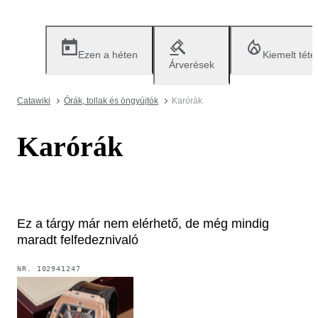
Ezen a héten
Kiemelt téte
Árverések
Catawiki
Órák, tollak és öngyújtók
Karórák
Karórák
Ez a tárgy már nem elérhető, de még mindig
maradt felfedeznivaló
NR.
102941247