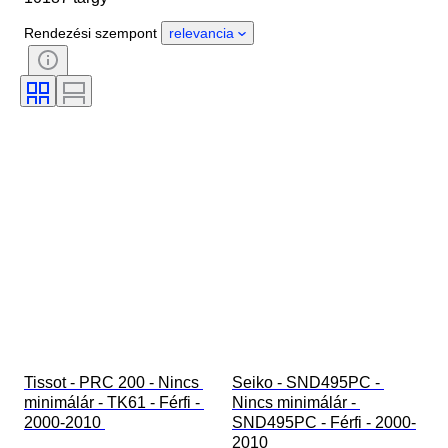
Country of origin
Anyag
Rendezési szempont
relevancia
Nem
Állapot
Időszak
Tanúsítvány
Téma
Stílus
Kötés
Kiadás
Nyelv
Szín
Óraszerkezet
Korszak
Óraszíj anyaga
Ráírt méret
Gyémánt típus
Modell
Tissot - PRC 200 - Nincs 
Seiko - SND495PC - 
minimálár - TK61 - Férfi - 
Nincs minimálár - 
2000-2010 
SND495PC - Férfi - 2000-
2010 