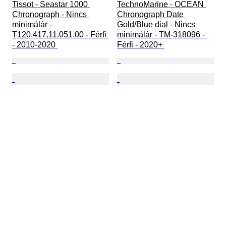
Tissot - Seastar 1000 
TechnoMarine - OCEAN 
Chronograph - Nincs 
Chronograph Date 
minimálár - 
Gold/Blue dial - Nincs 
T120.417.11.051.00 - Férfi 
minimálár - TM-318096 - 
- 2010-2020 
Férfi - 2020+ 