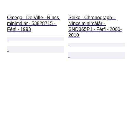
Omega - De Ville - Nincs 
Seiko - Chronograph - 
minimálár - 53828715 - 
Nincs minimálár - 
Férfi - 1993
SND365P1 - Férfi - 2000-
2010 