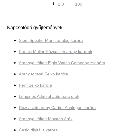
1
2
3
…
100
Kapcsolódó gyűjtemények
Steel Speake-Marin analóg karóra
Franck Muller Rózsaszín arany karórák
Arannyal töltött Elgin Watch Company zsebóra
Arany töltésű Seiko karóra
Férfi Seiko karóra
Longines Admiral automata órák
Rózsaszín arany Cartier Analogue karóra
Arannyal töltött Movado órák
Casio digitális karóra