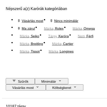
Népszerű a(z) Karórák kategóriában
Vásárlás most
Nincs minimálár
Ma zárul
Márka
Rolex
Márka
Omega
Márka
Seiko
Tárgy
Karóra
Nem
Férfi
Márka
Breitling
Márka
Cartier
Márka
Tissot
Márka
Longines
Szűrők
Minimálár
Vásárlás most
Költségkeret
Zárási dátum
Helyszín
Márka
A tok átmérője
10187 tárgy
Óraszíj hossza
Tárgy