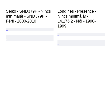
Seiko - SND379P - Nincs 
Longines - Presence - 
minimálár - SND379P - 
Nincs minimálár - 
Férfi - 2000-2010 
L4.176.2 - Női - 1990-
1999 