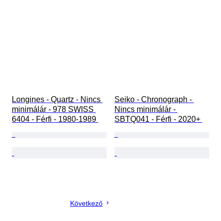
Longines - Quartz - Nincs 
Seiko - Chronograph - 
minimálár - 978 SWISS 
Nincs minimálár - 
6404 - Férfi - 1980-1989 
SBTQ041 - Férfi - 2020+ 
Következő