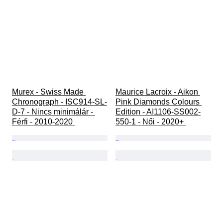
Murex - Swiss Made 
Maurice Lacroix - Aikon 
Chronograph - ISC914-SL-
Pink Diamonds Colours 
D-7 - Nincs minimálár - 
Edition - AI1106-SS002-
Férfi - 2010-2020 
550-1 - Női - 2020+ 