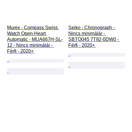
Murex - Compass Swiss 
Seiko - Chronograph - 
Watch Open-Heart 
Nincs minimálár - 
Automatic - MUA667H-SL-
SBTQ045 7T92-0DW0 - 
12 - Nincs minimálár - 
Férfi - 2020+ 
Férfi - 2020+ 