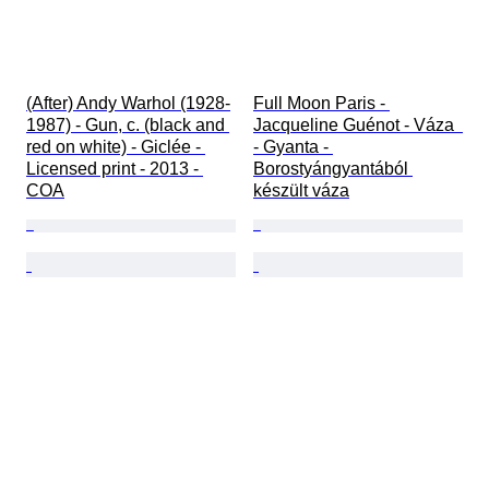
(After) Andy Warhol (1928-
Full Moon Paris - 
1987) - Gun, c. (black and 
Jacqueline Guénot - Váza  
red on white) - Giclée - 
- Gyanta - 
Licensed print - 2013 - 
Borostyángyantából 
COA
készült váza