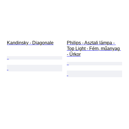
Kandinsky - Diagonale
Philips - Asztali lámpa - 
Top Light - Fém, műanyag 
- Űrkor