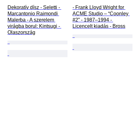
Dekoratív dísz - Seletti - 
- Frank Lloyd Wright for 
Marcantonio Raimondi 
ACME Studio – “Coonley 
Malerba - A szerelem 
#2” - 1987–1994 - 
virágba borul: Kintsugi - 
Licencelt kiadás - Bross
Olaszország