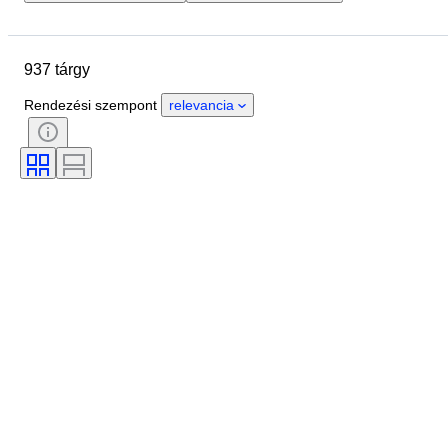
Helyszín
Méret
尺寸
Márka
Tárgy
937 tárgy
Country of origin
Anyag
Állapot
Extrák
Időszak
Rendezési szempont
relevancia
Téma
Stílus
Technika
Aláírás
Kiadás
Szín
Óraszerkezet
Korszak
Eladta
Művész
Power Reserve
Striking
Alkotó
Modell