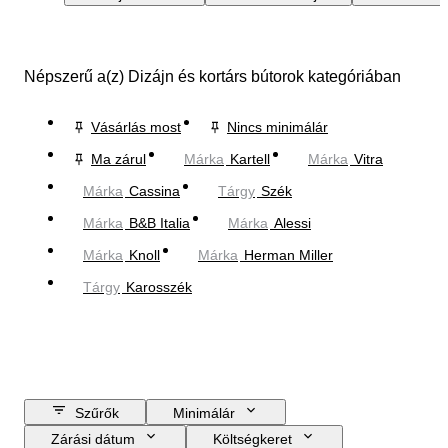
Népszerű a(z) Dizájn és kortárs bútorok kategóriában
Vásárlás most
Nincs minimálár
Ma zárul
Márka
Kartell
Márka
Vitra
Márka
Cassina
Tárgy
Szék
Márka
B&B Italia
Márka
Alessi
Márka
Knoll
Márka
Herman Miller
Tárgy
Karosszék
Szűrők
Minimálár
Zárási dátum
Költségkeret