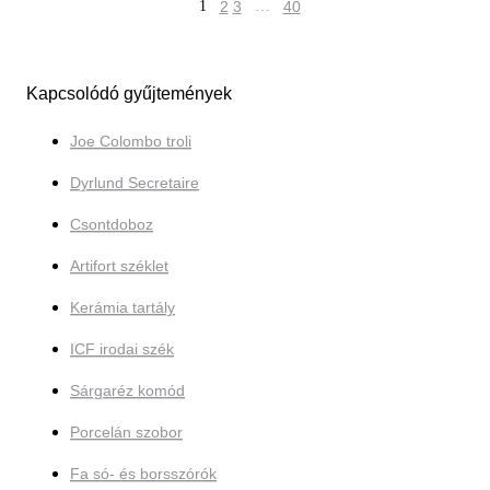
1
2
3
…
40
Kapcsolódó gyűjtemények
Joe Colombo troli
Dyrlund Secretaire
Csontdoboz
Artifort széklet
Kerámia tartály
ICF irodai szék
Sárgaréz komód
Porcelán szobor
Fa só- és borsszórók