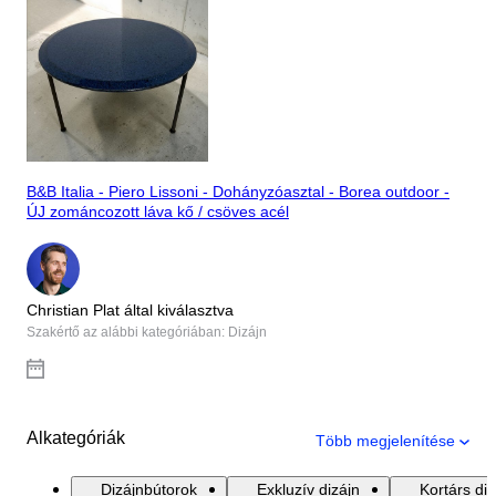
B&B Italia - Piero Lissoni - Dohányzóasztal - Borea outdoor -
ÚJ zománcozott láva kő / csöves acél
Christian Plat által kiválasztva
Szakértő az alábbi kategóriában: Dizájn
Alkategóriák
Több megjelenítése
Dizájnbútorok
Exkluzív dizájn
Kortárs diz