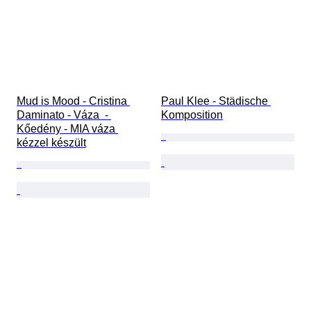
Mud is Mood - Cristina 
Paul Klee - Städische 
Daminato - Váza  - 
Komposition
Kőedény - MIA váza 
kézzel készült