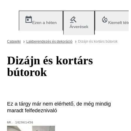
Ezen a héten
Kiemelt téte
Árverések
Catawiki
Lakberendezés és dekoráció
Dizájn és kortárs bútorok
Dizájn és kortárs
bútorok
Ez a tárgy már nem elérhető, de még mindig
maradt felfedeznivaló
NR.
102961456