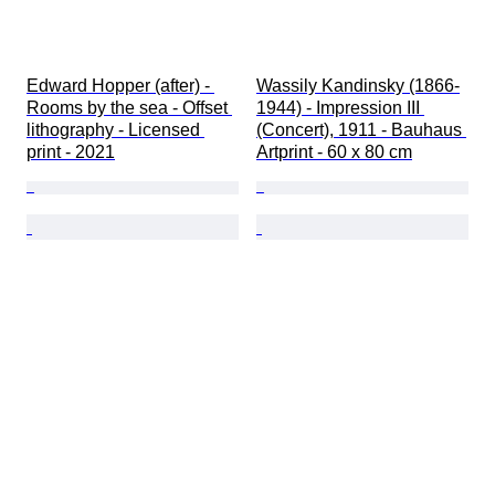
Edward Hopper (after) - 
Wassily Kandinsky (1866-
Rooms by the sea - Offset 
1944) - Impression III 
lithography - Licensed 
(Concert), 1911 - Bauhaus 
print - 2021
Artprint - 60 x 80 cm