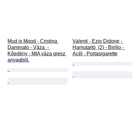
Mud is Mood - Cristina 
Valenti - Ezio Didone - 
Daminato - Váza  - 
Hamutartó  (2) - Birillo - 
Kőedény - MIA váza gresz 
Acél - Portasigarette
anyagból.