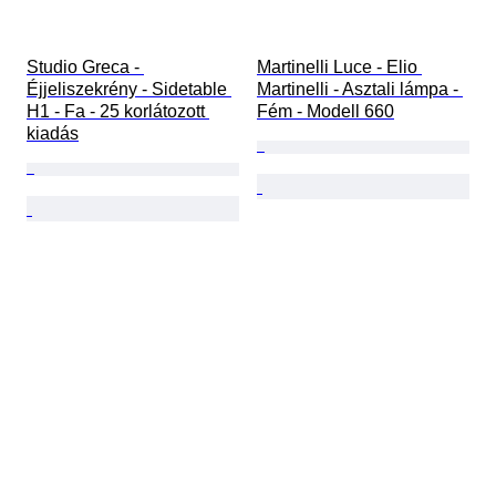
Studio Greca - 
Martinelli Luce - Elio 
Éjjeliszekrény - Sidetable 
Martinelli - Asztali lámpa - 
H1 - Fa - 25 korlátozott 
Fém - Modell 660
kiadás