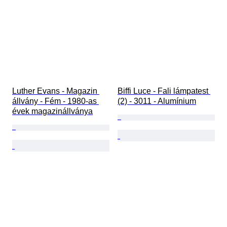
Luther Evans - Magazin 
Biffi Luce - Fali lámpatest 
állvány - Fém - 1980-as 
(2) - 3011 - Alumínium
évek magazinállványa