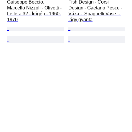
Guiseppe Beccio, 
Fish Design - Corsi 
Marcello Nizzoli - Olivetti - 
Design - Gaetano Pesce - 
Lettera 32 - Írógép - 1960-
Váza -  Spaghetti Vase  - 
1970
lágy gyanta