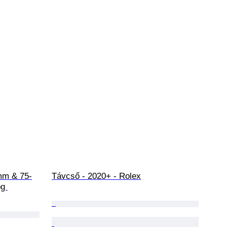
mm & 75-
Távcső - 2020+ - Rolex
g 