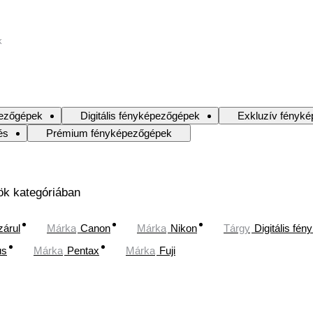
k
ezőgépek
Digitális fényképezőgépek
Exkluzív fényk
és
Prémium fényképezőgépek
ök kategóriában
zárul
Márka
Canon
Márka
Nikon
Tárgy
Digitális fé
us
Márka
Pentax
Márka
Fuji