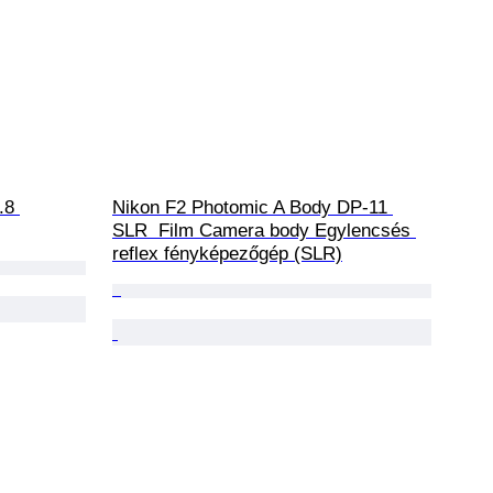
.8 
Nikon F2 Photomic A Body DP-11 
SLR  Film Camera body Egylencsés 
reflex fényképezőgép (SLR)