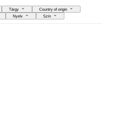
Tárgy
Country of origin
Nyelv
Szín
típusa
Videokamera típusa