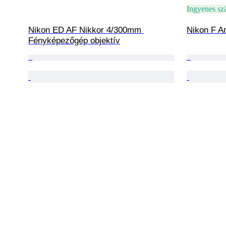
Ingyenes szá
Nikon ED AF Nikkor 4/300mm 
Nikon F A
Fényképezőgép objektív