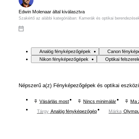
Edwin Molenaar által kiválasztva
Szakértő az alábbi kategóriában: Kamerák és optikai berendezése
Analóg fényképezőgépek
Canon fénykép
Nikon fényképezőgépek
Optikai felszerel
Népszerű a(z) Fényképezőgépek és optikai eszköz
Vásárlás most
Nincs minimálár
Ma 
Tárgy
Analóg fényképezőgép
Márka
Olymp