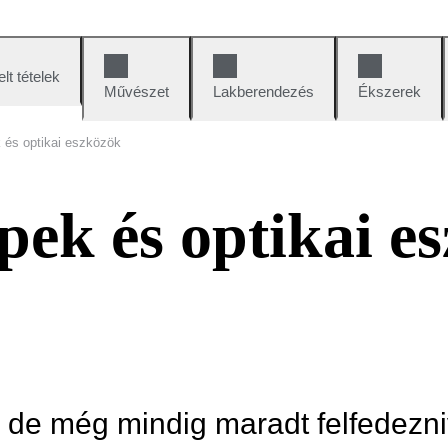
lt tételek
Művészet
Lakberendezés
Ékszerek
és optikai eszközök
ek és optikai e
, de még mindig maradt felfedezni