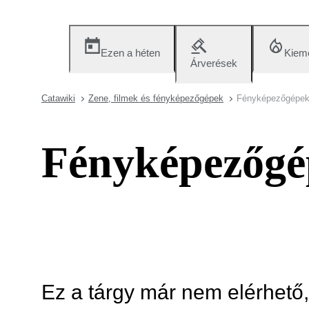
Ezen a héten
Kieme
Árverések
Catawiki
Zene, filmek és fényképezőgépek
Fényképezőgépek 
Fényképezőgép
Ez a tárgy már nem elérhető