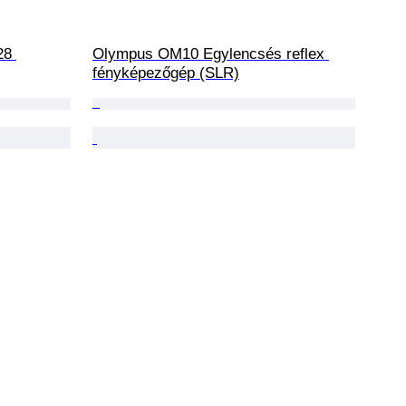
28 
Olympus OM10 Egylencsés reflex 
fényképezőgép (SLR)