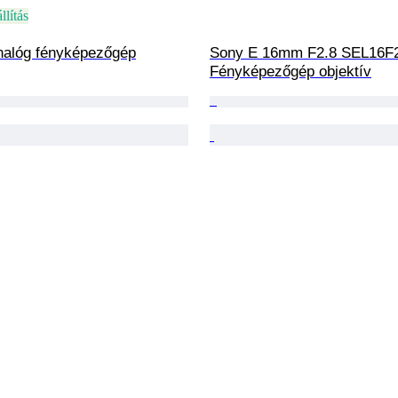
llítás
nalóg fényképezőgép
Sony E 16mm F2.8 SEL16F
Fényképezőgép objektív