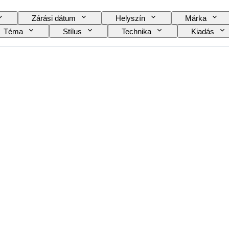
Zárási dátum
Helyszín
Márka
Téma
Stílus
Technika
Kiadás
oszkóp típusa
Videofelvevő típusa
Teleszkóp 
ak
Film type