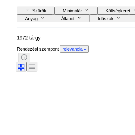
Szűrők
Minimálár
Költségkeret
Anyag
Állapot
Időszak
Objektívtartó
Távcső típusa
Mikr
Eladta
Tesztelt és működő
Korsz
1972 tárgy
Rendezési szempont
relevancia