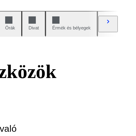
Órák
Divat
Érmék és bélyegek
Képregények
szközök
való