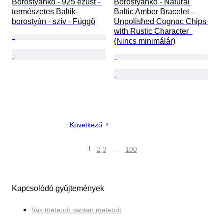
Borostyánkő - 925 ezüst - 
Borostyánkő - Natural 
természetes Baltik-
Baltic Amber Bracelet – 
borostyán - szív - Függő
Unpolished Cognac Chips 
with Rustic Character  
(Nincs minimálár)
Következő
1
2
3
…
100
Kapcsolódó gyűjtemények
Vas meteorit nantan meteorit