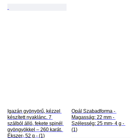
Igazán gyönyörű, kézzel 
Opál Szabadforma - 
készített nyaklánc. 7 
Magasság: 22 mm - 
szálból álló, fekete spinél 
Szélesség: 25 mm- 4 g - 
gyöngyökkel – 260 karát. 
(1)
Ékszer- 52 g - (1)