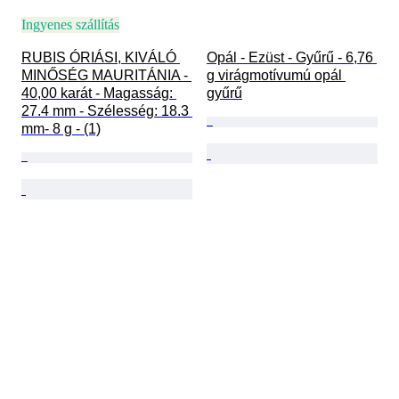
Ingyenes szállítás
RUBIS ÓRIÁSI, KIVÁLÓ 
Opál - Ezüst - Gyűrű - 6,76 
MINŐSÉG MAURITÁNIA - 
g virágmotívumú opál 
40,00 karát - Magasság: 
gyűrű
27.4 mm - Szélesség: 18.3 
mm- 8 g - (1)