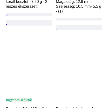
korall készlet - 7,20 g - 2 
Magasság: 12.8 mm - 
részes ékszerszett
Szélesség: 10.5 mm- 5.5 g 
- (1)
Ingyenes szállítás