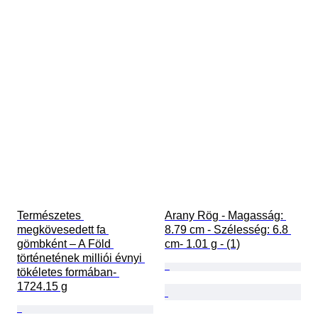
Természetes 
Arany Rög - Magasság: 
megkövesedett fa 
8.79 cm - Szélesség: 6.8 
gömbként – A Föld 
cm- 1.01 g - (1)
történetének milliói évnyi 
tökéletes formában- 
1724.15 g