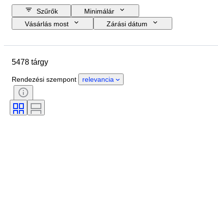
Szűrők
Minimálár
Vásárlás most
Zárási dátum
Költségkeret
Helyszín
Méret
尺寸
Tárgy
5478 tárgy
Country of origin
Anyag
Nem
Állapot
Időszak
Rendezési szempont
relevancia
Kő
Tanúsítvány
Aláírás
Szín
Vágás
Pontos szín
Ásvány
Ásvány formája
Korszak
Original/ Replica
Ráírt méret
Treatment
Gyöngy csillogás
Gyöngy felületi minőség