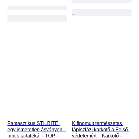
Fantasztikus STILBITE 
Kifinomult természetes 
egy ismeretlen ásványon - 
lápiszlázi karkötő a Felső 
nincs tartalékár - TOP - 
védelemért – Karkötő - 