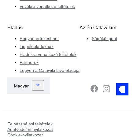
Vevőkre vonatkozó feltételek
Eladás
Az én Catawikim
Hogyan értékesíthet
Súgóközpont
Tippek eladóknak
Eladókra vonatkozó feltételek
Partnerek
Legyen a Catawiki Live eladója
Felhasználási feltételek
Adatvédelmi nyilatkozat
Cookie-nyilatkozat