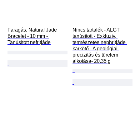
Faragás, Natural Jade 
Nincs tartalék - ALGT 
Bracelet - 10 mm - 
tanúsított - Exkluzív, 
Tanúsított nefritjáde
természetes nephritjáde 
karkötő - A geológiai 
precizitás és türelem 
alkotása- 20.35 g