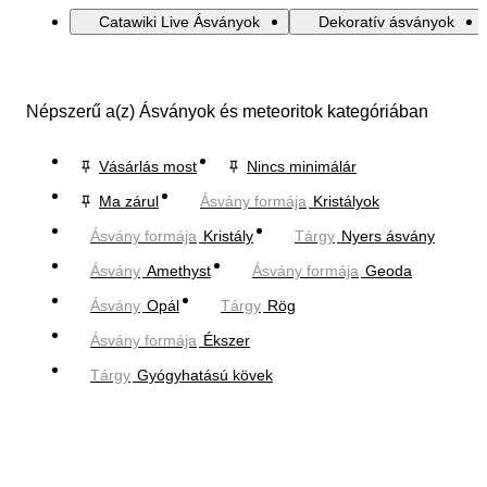
Catawiki Live Ásványok
Dekoratív ásványok
Népszerű a(z) Ásványok és meteoritok kategóriában
Vásárlás most
Nincs minimálár
Ma zárul
Ásvány formája
Kristályok
Ásvány formája
Kristály
Tárgy
Nyers ásvány
Ásvány
Amethyst
Ásvány formája
Geoda
Ásvány
Opál
Tárgy
Rög
Ásvány formája
Ékszer
Tárgy
Gyógyhatású kövek