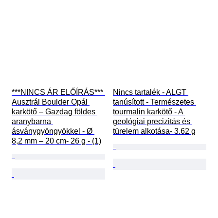
***NINCS ÁR ELŐÍRÁS*** 
Nincs tartalék - ALGT 
Ausztrál Boulder Opál 
tanúsított - Természetes 
karkötő – Gazdag földes 
tourmalin karkötő - A 
aranybarna 
geológiai precizitás és 
ásványgyöngyökkel - Ø 
türelem alkotása- 3.62 g
8,2 mm – 20 cm- 26 g - (1)