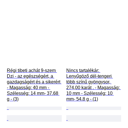
Régi tibeti achát 9-szem 
Nincs tartalékár: 
Dzi - az egészségért, a 
Lenyűgöző dél-tengeri 
gazdagságért és a sikerért 
több színű gyöngysor, 
- Magasság: 40 mm - 
274,00 karát . - Magasság: 
Szélesség: 14 mm- 37.68 
10 mm - Szélesség: 10 
g - (3)
mm- 54.8 g - (1)