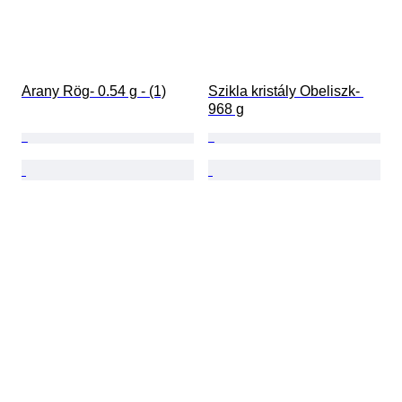
Arany Rög- 0.54 g - (1)
Szikla kristály Obeliszk- 
968 g