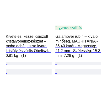
Ingyenes szállítás
Kivételes, kézzel csiszolt 
Galambvér rubin – kiváló 
kristályobelisz-készlet – 
minőség. MAURITÁNIA - 
moha achát, tiszta kvarc 
36,40 karát - Magasság: 
kristály és vörös Obeliszk- 
21.2 mm - Szélesség: 15.3 
0.81 kg - (1)
mm- 7.28 g - (1)