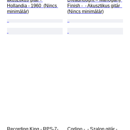
Hollandia - 1960  (Nincs 
Finish -  - Akusztikus gitár  
minimálár)
(Nincs minimálár)
Recording King - RPS-7-
Corlino -  - Szalon gitár - 