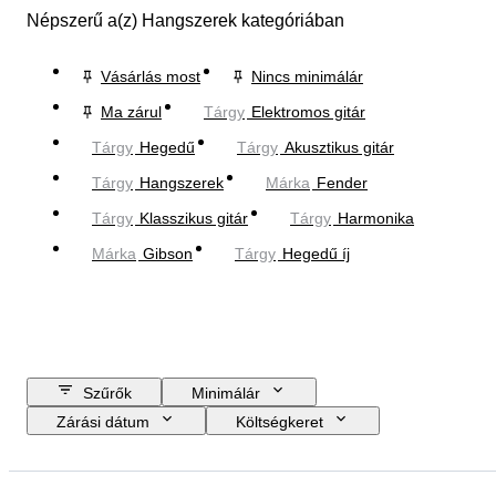
Népszerű a(z) Hangszerek kategóriában
Vásárlás most
Nincs minimálár
Ma zárul
Tárgy
Elektromos gitár
Tárgy
Hegedű
Tárgy
Akusztikus gitár
Tárgy
Hangszerek
Márka
Fender
Tárgy
Klasszikus gitár
Tárgy
Harmonika
Márka
Gibson
Tárgy
Hegedű íj
Szűrők
Minimálár
Zárási dátum
Költségkeret
Helyszín
Márka
Tárgy
Country of origin
Anyag