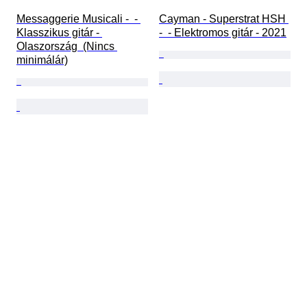
Messaggerie Musicali -  - 
Cayman - Superstrat HSH 
Klasszikus gitár - 
-  - Elektromos gitár - 2021
Olaszország  (Nincs 
minimálár)