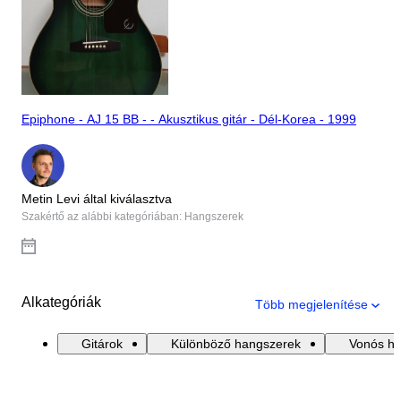
Epiphone - AJ 15 BB - - Akusztikus gitár - Dél-Korea - 1999
Metin Levi által kiválasztva
Szakértő az alábbi kategóriában: Hangszerek
Alkategóriák
Több megjelenítése
Gitárok
Különböző hangszerek
Vonós h