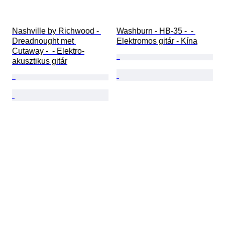
Nashville by Richwood - 
Washburn - HB-35 -  - 
Dreadnought met 
Elektromos gitár - Kína
Cutaway -  - Elektro-
akusztikus gitár