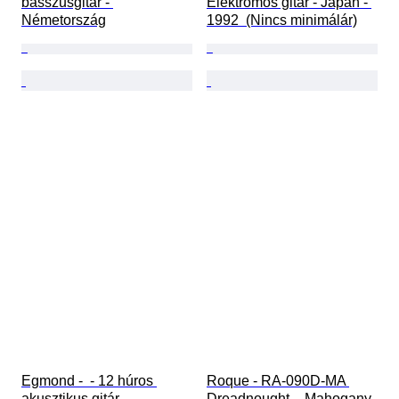
basszusgitár - 
Elektromos gitár - Japán - 
Németország
1992  (Nincs minimálár)
Egmond -  - 12 húros 
Roque - RA-090D-MA 
akusztikus gitár - 
Dreadnought – Mahogany 