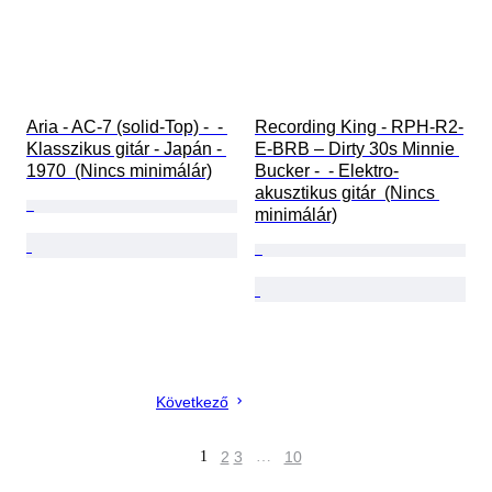
Aria - AC-7 (solid-Top) -  - 
Recording King - RPH-R2-
Klasszikus gitár - Japán - 
E-BRB – Dirty 30s Minnie 
1970  (Nincs minimálár)
Bucker -  - Elektro-
akusztikus gitár  (Nincs 
minimálár)
Következő
1
2
3
…
10