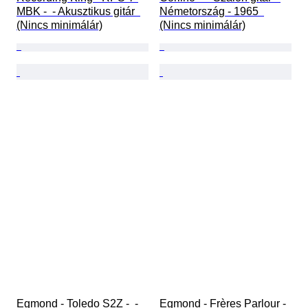
MBK -  - Akusztikus gitár  
Németország - 1965  
(Nincs minimálár)
(Nincs minimálár)
Egmond - Toledo S2Z -  - 
Egmond - Frères Parlour -  