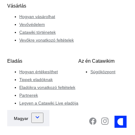
Vásárlás
Hogyan vásárolhat
Vevővédelem
Catawiki történetek
Vevőkre vonatkozó feltételek
Eladás
Az én Catawikim
Hogyan értékesíthet
Súgóközpont
Tippek eladóknak
Eladókra vonatkozó feltételek
Partnerek
Legyen a Catawiki Live eladója