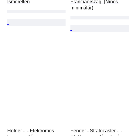
Ismeretlen
Franciaország  (Nincs 
minimálár)
Höfner -  - Elektromos 
Fender - Stratocaster -  - 