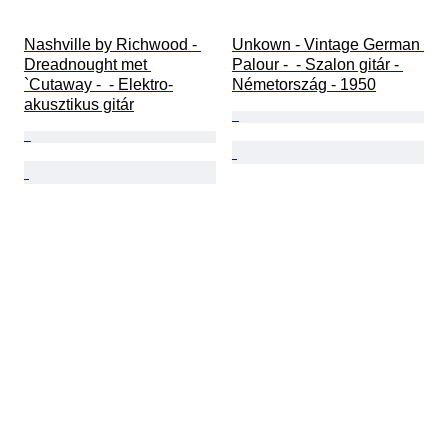
Nashville by Richwood - 
Unkown - Vintage German 
Dreadnought met 
Palour -  - Szalon gitár - 
`Cutaway -  - Elektro-
Németország - 1950
akusztikus gitár