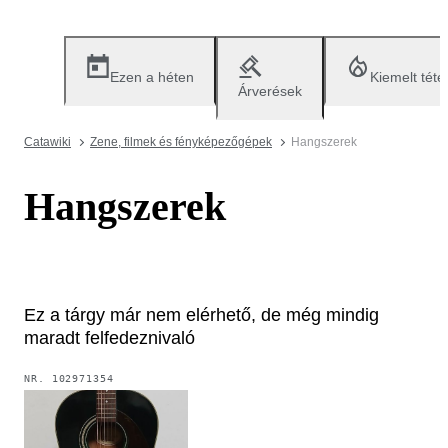
Ezen a héten
Kiemelt téte
Árverések
Catawiki
Zene, filmek és fényképezőgépek
Hangszerek
Hangszerek
Ez a tárgy már nem elérhető, de még mindig
maradt felfedeznivaló
NR.
102971354