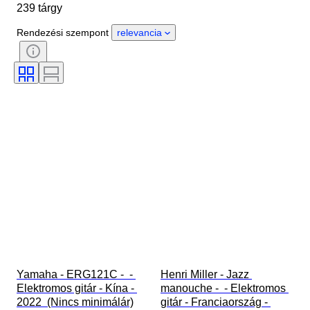
239 tárgy
Állapot
Extrák
Időszak
Stílus
Korszak
Rendezési szempont
relevancia
Tesztelt és működő
Yamaha - ERG121C -  - 
Henri Miller - Jazz 
Elektromos gitár - Kína - 
manouche -  - Elektromos 
2022  (Nincs minimálár)
gitár - Franciaország - 