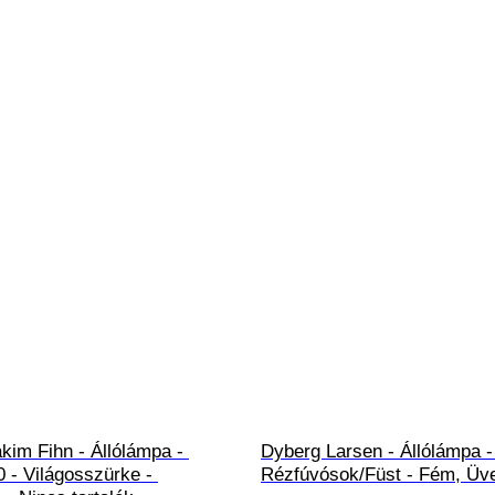
akim Fihn - Állólámpa - 
Dyberg Larsen - Állólámpa 
 - Világosszürke - 
Rézfúvósok/Füst - Fém, Üv