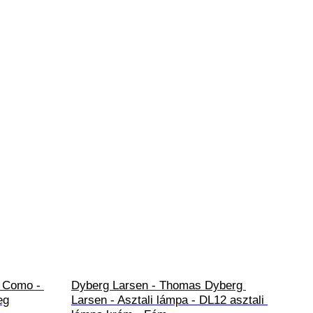
- Como - 
Dyberg Larsen - Thomas Dyberg 
eg
Larsen - Asztali lámpa - DL12 asztali 