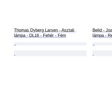
Thomas Dyberg Larsen - Asztali 
Belid - Jo
lámpa - DL16 - Fehér - Fém
lámpa - Re