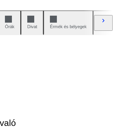
Órák
Divat
Érmék és bélyegek
Képregények
való