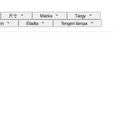
尺寸
Márka
Tárgy
ín
Eladta
Tengeri lámpa