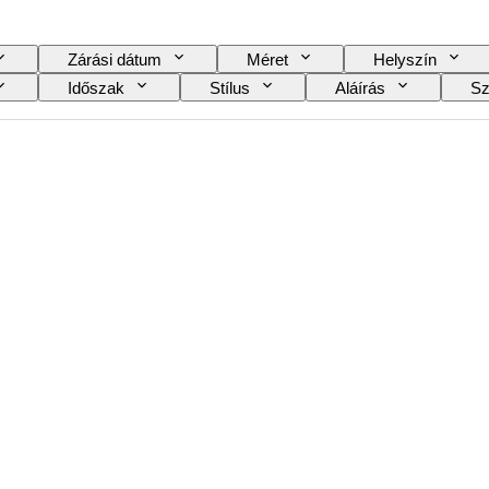
Zárási dátum
Méret
Helyszín
Időszak
Stílus
Aláírás
Sz