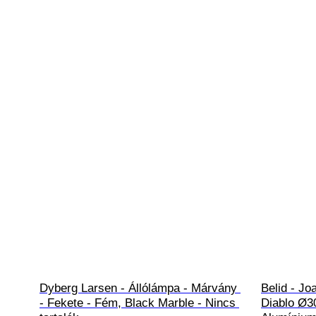
Dyberg Larsen - Állólámpa - Márvány 
Belid - Jo
- Fekete - Fém, Black Marble - Nincs 
Diablo Ø30