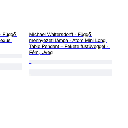
- Függő 
Michael Waltersdorff - Függő 
Nexus 
mennyezeti lámpa - Atom Mini Long 
Table Pendant – Fekete füstüveggel - 
Fém, Üveg