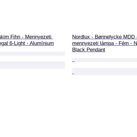
akim Fihn - Mennyezeti 
Nordlux - Bønnelycke MDD 
gal 6-Light - Alumínium
mennyezeti lámpa - Fém - 
Black Pendant