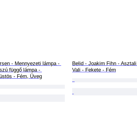
rsen - Mennyezeti lámpa - 
Belid - Joakim Fihn - Asztali
zú függő lámpa - 
Vali - Fekete - Fém
füstös - Fém, Üveg