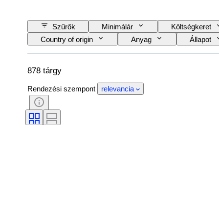
Szűrők
Minimálár
Költségkeret
Country of origin
Anyag
Állapot
Korszak
Alkotó
Modell
878 tárgy
Rendezési szempont
relevancia