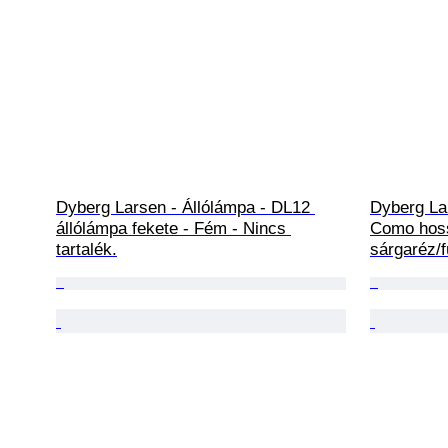
Dyberg Larsen - Állólámpa - DL12 
Dyberg La
állólámpa fekete - Fém - Nincs 
Como hoss
tartalék.
sárgaréz/