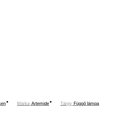
sen
Márka
Artemide
Tárgy
Függő lámpa