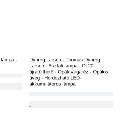
 lámpa - 
Dyberg Larsen - Thomas Dyberg 
Larsen - Asztali lámpa - DL20 
újratölthető - Opál/sárgaréz - Opálos 
üveg - Hordozható LED-
akkumulátoros lámpa