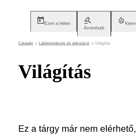
Ezen a héten
Kieme
Árverések
Catawiki
Lakberendezés és dekoráció
Világítás
Világítás
Ez a tárgy már nem elérhető