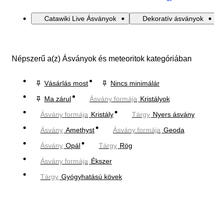
Catawiki Live Ásványok
Dekoratív ásványok
Népszerű a(z) Ásványok és meteoritok kategóriában
Vásárlás most
Nincs minimálár
Ma zárul
Ásvány formája
Kristályok
Ásvány formája
Kristály
Tárgy
Nyers ásvány
Ásvány
Amethyst
Ásvány formája
Geoda
Ásvány
Opál
Tárgy
Rög
Ásvány formája
Ékszer
Tárgy
Gyógyhatású kövek