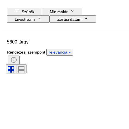
Szűrők
Minimálár
Livestream
Zárási dátum
Költségkeret
Helyszín
Méret
尺寸
Tárgy
5600 tárgy
Country of origin
Anyag
Nem
Állapot
Időszak
Rendezési szempont
relevancia
Kő
Tanúsítvány
Aláírás
Szín
Vágás
Pontos szín
Ásvány
Ásvány formája
Treatment
Ráírt méret
Original/ Replica
Gyöngy csillogás
Gyöngy felületi minőség
Korszak