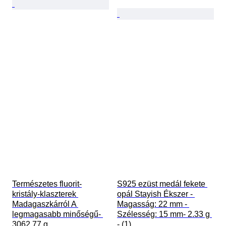
Természetes fluorit-
S925 ezüst medál fekete 
kristály-klaszterek 
opál Stayish Ékszer - 
Madagaszkárról A 
Magasság: 22 mm - 
legmagasabb minőségű- 
Szélesség: 15 mm- 2.33 g 
3062.77 g
- (1)