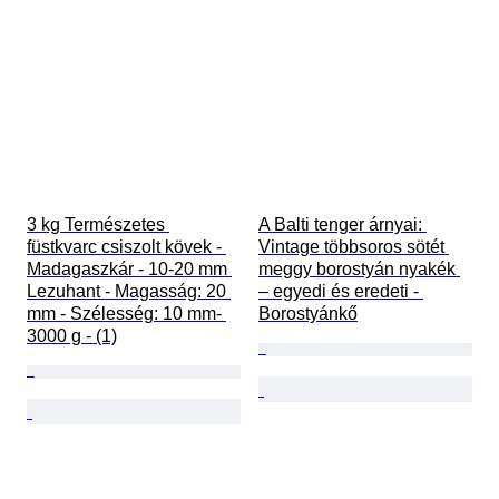
3 kg Természetes 
A Balti tenger árnyai: 
füstkvarc csiszolt kövek - 
Vintage többsoros sötét 
Madagaszkár - 10-20 mm 
meggy borostyán nyakék 
Lezuhant - Magasság: 20 
– egyedi és eredeti - 
mm - Szélesség: 10 mm- 
Borostyánkő
3000 g - (1)