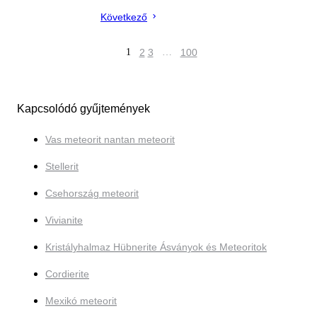
Következő
1
2
3
…
100
Kapcsolódó gyűjtemények
Vas meteorit nantan meteorit
Stellerit
Csehország meteorit
Vivianite
Kristályhalmaz Hübnerite Ásványok és Meteoritok
Cordierite
Mexikó meteorit