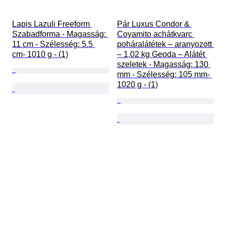
Lapis Lazuli Freeform 
Pár Luxus Condor & 
Szabadforma - Magasság: 
Coyamito achátkvarc 
11 cm - Szélesség: 5.5 
poháralátétek – aranyozott 
cm- 1010 g - (1)
– 1,02 kg Geoda – Alátét 
szeletek - Magasság: 130 
mm - Szélesség: 105 mm- 
1020 g - (1)