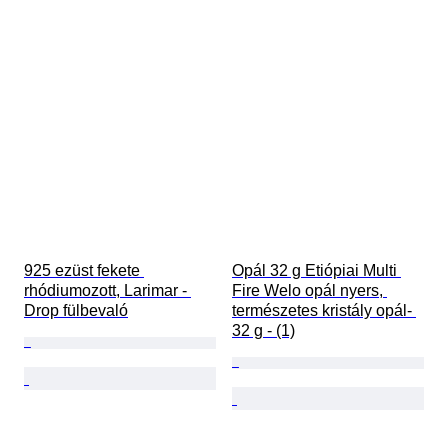
925 ezüst fekete 
Opál 32 g Etiópiai Multi 
rhódiumozott, Larimar - 
Fire Welo opál nyers, 
Drop fülbevaló
természetes kristály opál- 
32 g - (1)