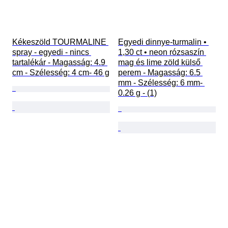
Kékeszöld TOURMALINE 
Egyedi dinnye-turmalin • 
spray - egyedi - nincs 
1,30 ct • neon rózsaszín 
tartalékár - Magasság: 4.9 
mag és lime zöld külső 
cm - Szélesség: 4 cm- 46 g
perem - Magasság: 6.5 
mm - Szélesség: 6 mm- 
0.26 g - (1)