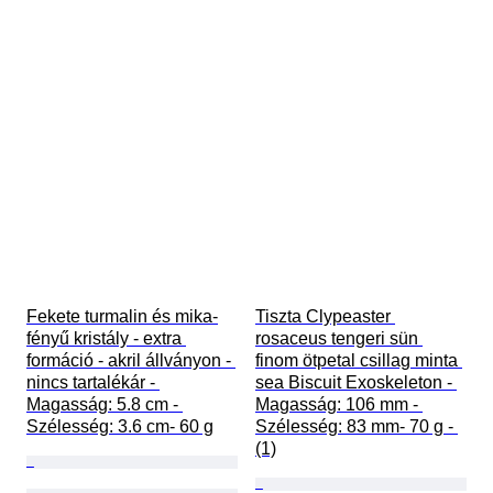
Fekete turmalin és mika-
Tiszta Clypeaster 
fényű kristály - extra 
rosaceus tengeri sün 
formáció - akril állványon - 
finom ötpetal csillag minta 
nincs tartalékár - 
sea Biscuit Exoskeleton - 
Magasság: 5.8 cm - 
Magasság: 106 mm - 
Szélesség: 3.6 cm- 60 g
Szélesség: 83 mm- 70 g - 
(1)