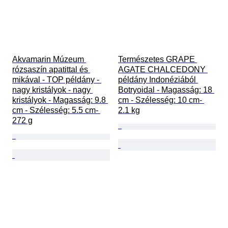
Akvamarin Múzeum 
Természetes GRAPE 
rózsaszín apatittal és 
AGATE CHALCEDONY 
mikával - TOP példány - 
példány Indonéziából 
nagy kristályok - nagy 
Botryoidal - Magasság: 18 
kristályok - Magasság: 9.8 
cm - Szélesség: 10 cm- 
cm - Szélesség: 5.5 cm- 
2.1 kg
272 g