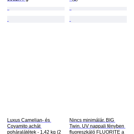
Luxus Carnelian- és 
Nincs minimálár. BIG 
Coyamito achát 
Twin. UV nappali fényben 
poháralátétek - 1,42 kg (2 
fluoreszkáló FLUORITE a 