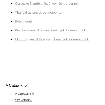
Cerussite Namíbia ásványok és meteoritok
Thaiföld ásványok és meteoritok
Boulangerit
Kristályhalmaz Aragonit ásványok és meteoritok
Fluorit Egyesült Királyság Ásványok és meteoritok
A Catawikiről
A Catawikiről
Szakértőink