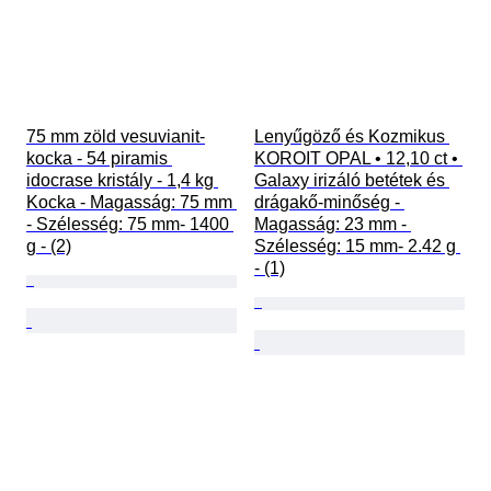
75 mm zöld vesuvianit-
Lenyűgöző és Kozmikus 
kocka - 54 piramis 
KOROIT OPAL • 12,10 ct • 
idocrase kristály - 1,4 kg 
Galaxy irizáló betétek és 
Kocka - Magasság: 75 mm 
drágakő-minőség - 
- Szélesség: 75 mm- 1400 
Magasság: 23 mm - 
g - (2)
Szélesség: 15 mm- 2.42 g 
- (1)