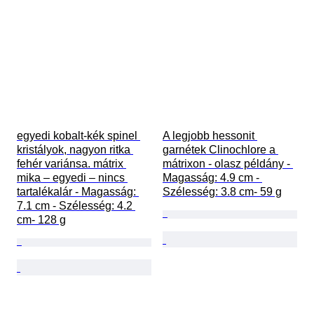
egyedi kobalt-kék spinel 
A legjobb hessonit 
kristályok, nagyon ritka 
garnétek Clinochlore a 
fehér variánsa. mátrix 
mátrixon - olasz példány - 
mika – egyedi – nincs 
Magasság: 4.9 cm - 
tartalékalár - Magasság: 
Szélesség: 3.8 cm- 59 g
7.1 cm - Szélesség: 4.2 
cm- 128 g