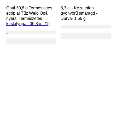
Opál 30,8 g Természetes 
8,3 ct - Kezeletlen 
etiópiai Tűz Welo Opál 
gyönyörű smaragd - 
nyers, Természetes 
Durva- 1.66 g
kristályopál- 30.8 g - (1)