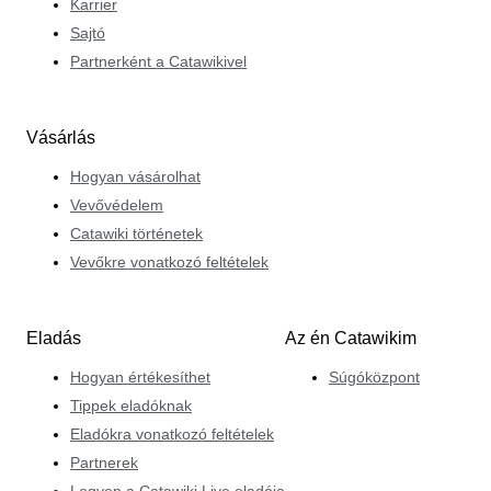
Karrier
Sajtó
Partnerként a Catawikivel
Vásárlás
Hogyan vásárolhat
Vevővédelem
Catawiki történetek
Vevőkre vonatkozó feltételek
Eladás
Az én Catawikim
Hogyan értékesíthet
Súgóközpont
Tippek eladóknak
Eladókra vonatkozó feltételek
Partnerek