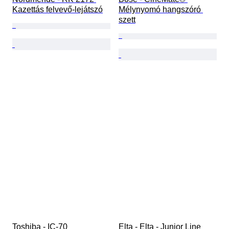
Kazettás felvevő-lejátszó
Mélynyomó hangszóró 
szett
Toshiba - IC-70 
Elta - Elta - Junior Line 