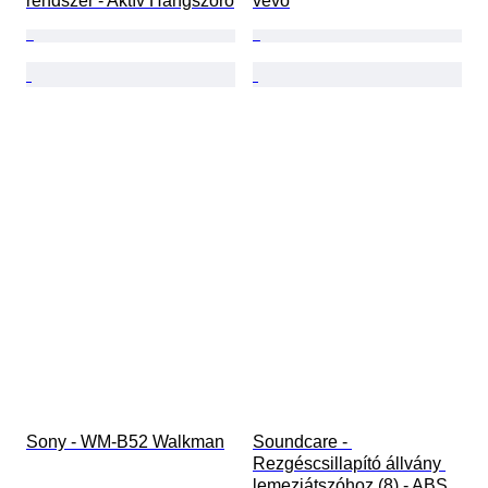
rendszer - Aktív Hangszóró
vevő
Sony - WM-B52 Walkman
Soundcare - 
Rezgéscsillapító állvány 
lemezjátszóhoz (8) - ABS, 