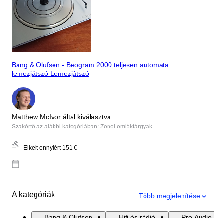
Bang & Olufsen - Beogram 2000 teljesen automata
lemezjátszó Lemezjátszó
Matthew McIvor által kiválasztva
Szakértő az alábbi kategóriában: Zenei emléktárgyak
Elkelt ennyiért
151 €
Alkategóriák
Több megjelenítése
Bang & Olufsen
Hifi és rádió
Pro Audio