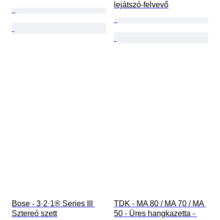
lejátszó-felvevő
Bose - 3·2·1® Series III 
TDK - MA 80 / MA 70 / MA 
Sztereó szett
50 - Üres hangkazetta - 