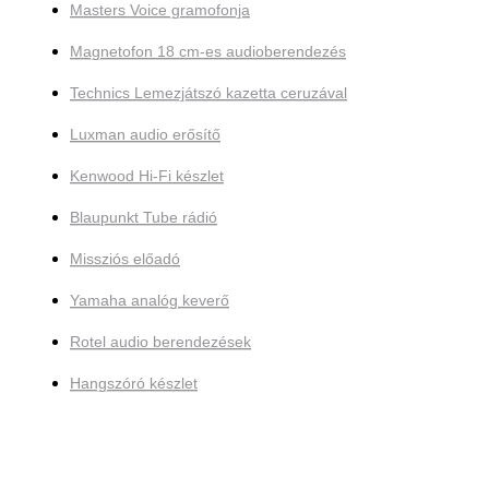
Masters Voice gramofonja
Magnetofon 18 cm-es audioberendezés
Technics Lemezjátszó kazetta ceruzával
Luxman audio erősítő
Kenwood Hi-Fi készlet
Blaupunkt Tube rádió
Missziós előadó
Yamaha analóg keverő
Rotel audio berendezések
Hangszóró készlet