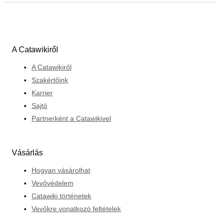
A Catawikiről
A Catawikiről
Szakértőink
Karrier
Sajtó
Partnerként a Catawikivel
Vásárlás
Hogyan vásárolhat
Vevővédelem
Catawiki történetek
Vevőkre vonatkozó feltételek