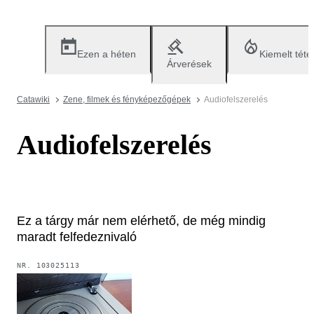
Ezen a héten
Kiemelt téte
Árverések
Catawiki
Zene, filmek és fényképezőgépek
Audiofelszerelés
Audiofelszerelés
Ez a tárgy már nem elérhető, de még mindig
maradt felfedeznivaló
NR.
103025113