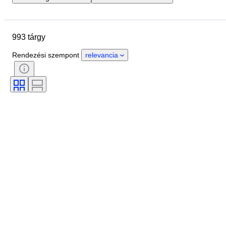
Helyszín
Márka
Tárgy
Country of origin
Anyag
993 tárgy
Állapot
Extrák
Időszak
Stílus
Műfaj
Szín
Rendezési szempont
relevancia
Korszak
Tesztelt és működő
Alkotó