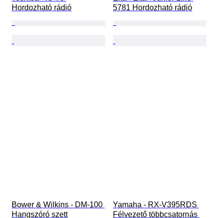
Hordozható rádió
5781 Hordozható rádió
Bower & Wilkins - DM-100 
Yamaha - RX-V395RDS 
Hangszóró szett
Félvezető többcsatornás 