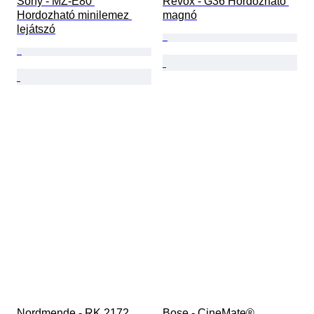
Sony - MZ-E80 
Revox - G36 Hordozható 
Hordozható minilemez 
magnó
lejátszó
Nordmende - RK 2172 
Bose - CineMate® 