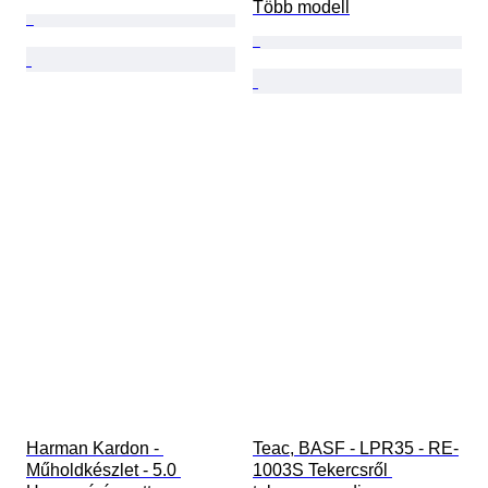
Több modell
Harman Kardon - 
Teac, BASF - LPR35 - RE-
Műholdkészlet - 5.0 
1003S Tekercsről 