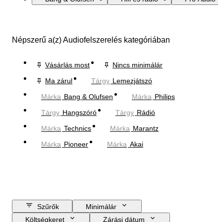
Népszerű a(z) Audiofelszerelés kategóriában
Vásárlás most
Nincs minimálár
Ma zárul
Tárgy
Lemezjátszó
Márka
Bang & Olufsen
Márka
Philips
Tárgy
Hangszóró
Tárgy
Rádió
Márka
Technics
Márka
Marantz
Márka
Pioneer
Márka
Akai
Szűrők
Minimálár
Költségkeret
Zárási dátum