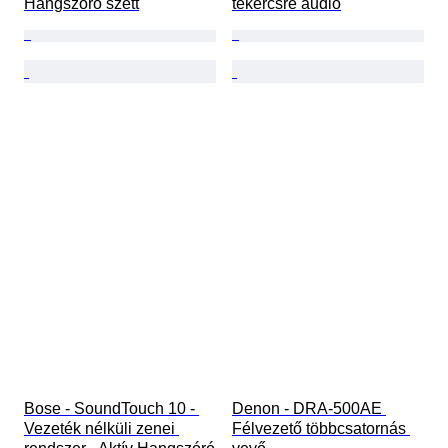
Hangszóró szett
tekercsre audio
Bose - SoundTouch 10 - 
Denon - DRA-500AE 
Vezeték nélküli zenei 
Félvezető többcsatornás 