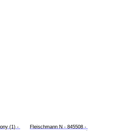
ny (1) - 
Fleischmann N - 845508 - 