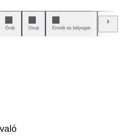
Órák
Divat
Érmék és bélyegek
Képregények
való