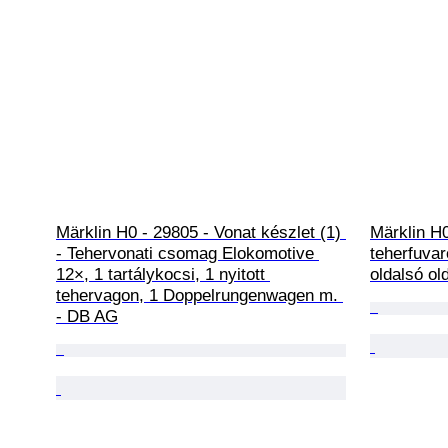
Märklin H0 - 29805 - Vonat készlet (1) 
Märklin H0
- Tehervonati csomag Elokomotive 
teherfuvar
12×, 1 tartálykocsi, 1 nyitott 
oldalsó ol
tehervagon, 1 Doppelrungenwagen m. 
- DB AG