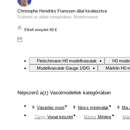
Christophe Hendriks Franssen által kiválasztva
Szakértő az alábbi kategóriában: Modellvonatok
Elkelt ennyiért
60 €
Fleischmann H0 modellvasutak
H0 model
Modellvasutak Gauge 1/0/G
Märklin H0 
Népszerű a(z) Vasútmodellek kategóriában
Vásárlás most
Nincs minimálár
Ma 
Tárgy
Vonat készlet
Márka
Minitrix
Már