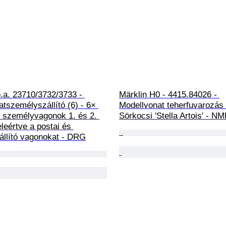
o.a. 23710/3732/3733 - 
Märklin H0 - 4415.84026 - 
tszemélyszállító (6) - 6× 
Modellvonat teherfuvarozás (
s személyvagonok 1. és 2. 
Sörkocsi 'Stella Artois' - N
eleértve a postai és 
llító vagonokat - DRG