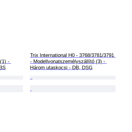
Trix International H0 - 3768/3781/3791 
1) - 
- Modellvonatszemélyszállító (3) - 
MBS
Három utaskocsi - DB, DSG