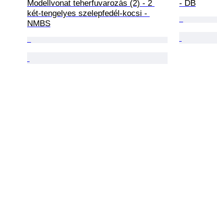
Modellvonat teherfuvarozás (2) - 2 
- DB
két-tengelyes szelepfedél-kocsi - 
NMBS