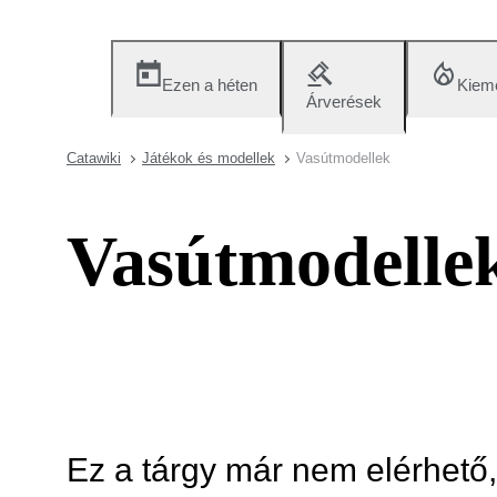
Ezen a héten
Kieme
Árverések
Catawiki
Játékok és modellek
Vasútmodellek
Vasútmodelle
Ez a tárgy már nem elérhető