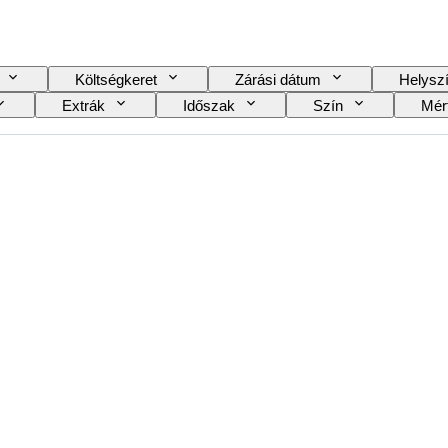
Költségkeret
Zárási dátum
Helysz
Extrák
Időszak
Szín
Mér