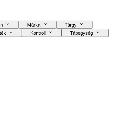
ín
Márka
Tárgy
ték
Kontroll
Tápegység