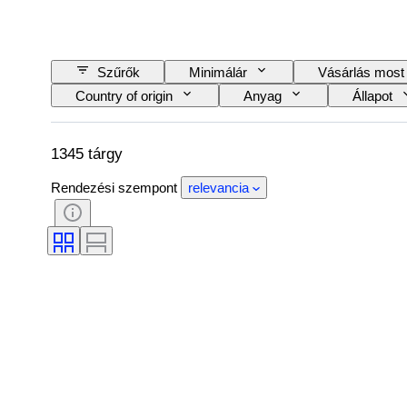
Szűrők
Minimálár
Vásárlás most
Country of origin
Anyag
Állapot
Vasúti társaság
Korszak
1345 tárgy
Rendezési szempont
relevancia