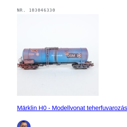
NR.
103046330
Märklin H0 - Modellvonat teherfuvarozás