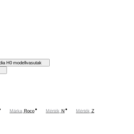
dia H0 modellvasutak
Márka
Roco
Mérték
N
Mérték
Z