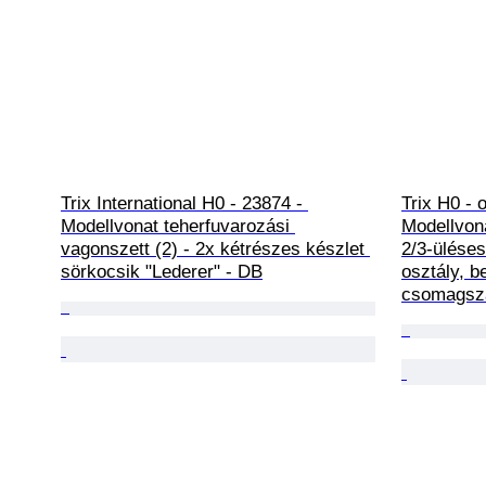
Trix International H0 - 23874 - 
Trix H0 - 
Modellvonat teherfuvarozási 
Modellvona
vagonszett (2) - 2x kétrészes készlet 
2/3-ülése
sörkocsik "Lederer" - DB
osztály, b
csomagszá