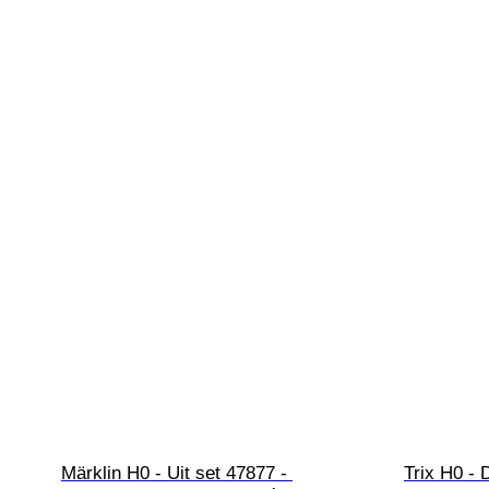
Märklin H0 - Uit set 47877 - 
Trix H0 - 