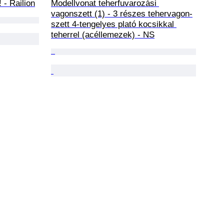
 - Railion
Modellvonat teherfuvarozási 
vagonszett (1) - 3 részes tehervagon-
szett 4-tengelyes plató kocsikkal 
teherrel (acéllemezek) - NS