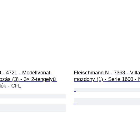
 - 4721 - Modellvonat 
Fleischmann N - 7363 - Vill
ozás (3) - 3× 2-tengelyű 
mozdony (1) - Serie 1600 -
dók - CFL