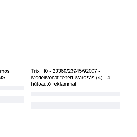
amos 
Trix H0 - 23369/23945/92007 - 
 NS
Modellvonat teherfuvarozás (4) - 4 
hűtőautó reklámmal