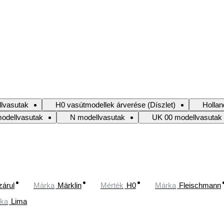
lvasutak
H0 vasútmodellek árverése (Díszlet)
Hollan
modellvasutak
N modellvasutak
UK 00 modellvasutak
zárul
Márka
Märklin
Mérték
H0
Márka
Fleischmann
ka
Lima