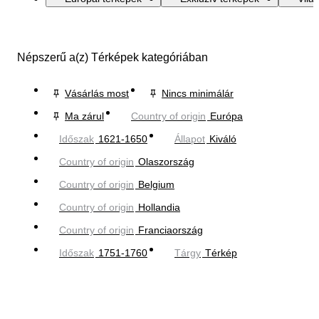
Népszerű a(z) Térképek kategóriában
Vásárlás most
Nincs minimálár
Ma zárul
Country of origin
Európa
Időszak
1621-1650
Állapot
Kiváló
Country of origin
Olaszország
Country of origin
Belgium
Country of origin
Hollandia
Country of origin
Franciaország
Időszak
1751-1760
Tárgy
Térkép