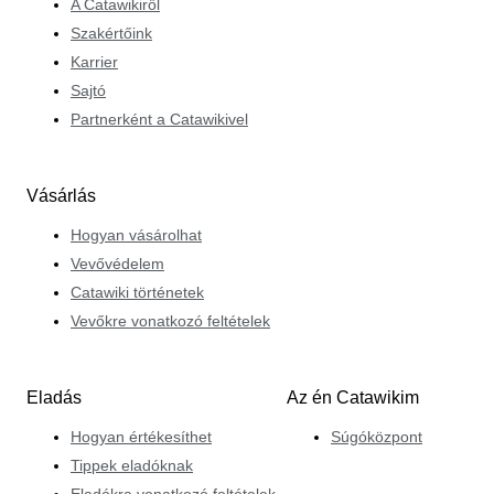
A Catawikiről
Szakértőink
Karrier
Sajtó
Partnerként a Catawikivel
Vásárlás
Hogyan vásárolhat
Vevővédelem
Catawiki történetek
Vevőkre vonatkozó feltételek
Eladás
Az én Catawikim
Hogyan értékesíthet
Súgóközpont
Tippek eladóknak