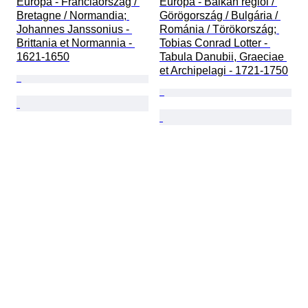
Európa - Franciaország / 
Európa - Balkán régiói / 
Bretagne / Normandia; 
Görögország / Bulgária / 
Johannes Janssonius - 
Románia / Törökország; 
Brittania et Normannia - 
Tobias Conrad Lotter - 
1621-1650
Tabula Danubii, Graeciae 
et Archipelagi - 1721-1750