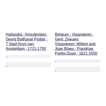
Hollandia - Amszterdam; 
Belgium - Vlaanderen, 
Georg Balthasar Probst - 
Gent, Zeeuws 
T Stad Huys van 
Vlaanderen; Willem and 
Amsteldam - 1721-1750
Joan Blaeu - Flandriae 
Partes Duae - 1621-1650