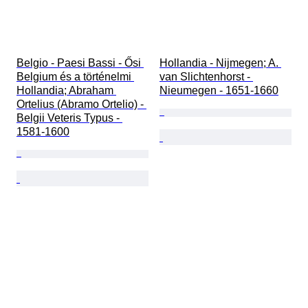
Belgio - Paesi Bassi - Ősi 
Hollandia - Nijmegen; A. 
Belgium és a történelmi 
van Slichtenhorst - 
Hollandia; Abraham 
Nieumegen - 1651-1660
Ortelius (Abramo Ortelio) - 
Belgii Veteris Typus - 
1581-1600