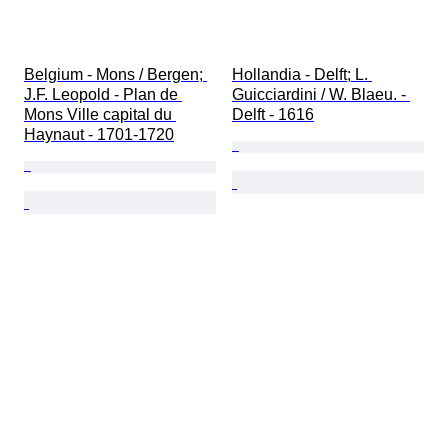
Belgium - Mons / Bergen; 
Hollandia - Delft; L. 
J.F. Leopold - Plan de 
Guicciardini / W. Blaeu. - 
Mons Ville capital du 
Delft - 1616
Haynaut - 1701-1720