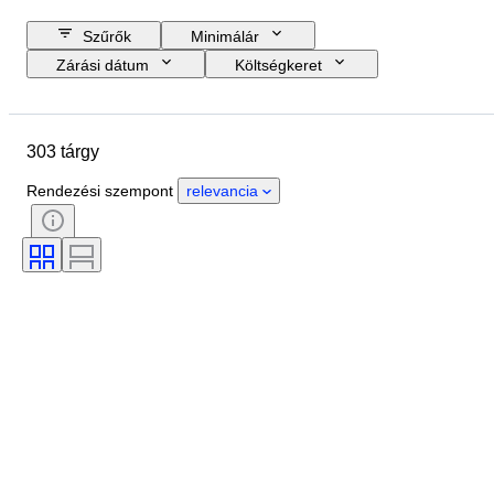
Szűrők
Minimálár
Zárási dátum
Költségkeret
Helyszín
Méret
尺寸
Tárgy
Country of origin
303 tárgy
Anyag
Állapot
Időszak
Téma
Technika
Aláírás
Rendezési szempont
relevancia
Kötés
Kiadás
Nyelv
Szín
Original/ Replica
Eladta
Korszak