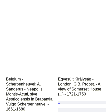
Belgium - 
Egyesült Királyság - 
Scherpenheuvel; A. 
London; G.B. Probst. - A 
Sanderus - Neapolis 
view of Somerset House 
Montis-Acuti, sive 
(...) - 1721-1750
Aspricolensis in Brabantia 
Vulgo Scherpenheuvel - 
1661-1680