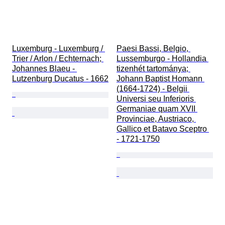
Luxemburg - Luxemburg / 
Paesi Bassi, Belgio, 
Trier / Arlon / Echternach; 
Lussemburgo - Hollandia 
Johannes Blaeu - 
tizenhét tartománya; 
Lutzenburg Ducatus - 1662
Johann Baptist Homann 
(1664-1724) - Belgii 
Universi seu Inferioris 
Germaniae quam XVII 
Provinciae, Austriaco, 
Gallico et Batavo Sceptro 
- 1721-1750