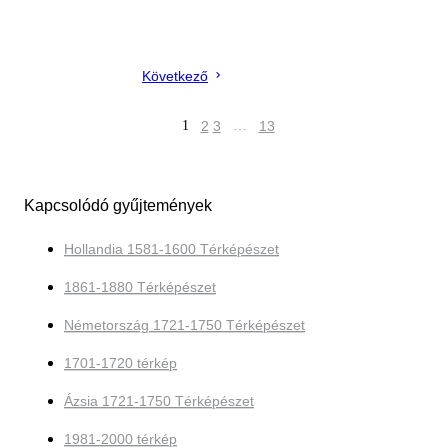
Következő
1
2
3
…
13
Kapcsolódó gyűjtemények
Hollandia 1581-1600 Térképészet
1861-1880 Térképészet
Németország 1721-1750 Térképészet
1701-1720 térkép
Ázsia 1721-1750 Térképészet
1981-2000 térkép