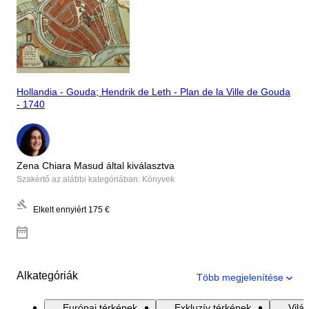
Hollandia - Gouda; Hendrik de Leth - Plan de la Ville de Gouda
- 1740
Zena Chiara Masud által kiválasztva
Szakértő az alábbi kategóriában: Könyvek
Elkelt ennyiért
175 €
Alkategóriák
Több megjelenítése
Európai térképek
Exkluzív térképek
Vilá