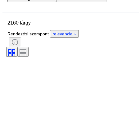
Helyszín
Tárgy
Country of origin
Anyag
2160 tárgy
Állapot
Extrák
Időszak
Téma
Stílus
Technika
Rendezési szempont
relevancia
Aláírás
Kötés
Kiadás
Nyelv
Szín
Sorozat
Korszak
Eladta
Katonai szervezet
Sport
Művész
Original/ Replica
Képregény típusa