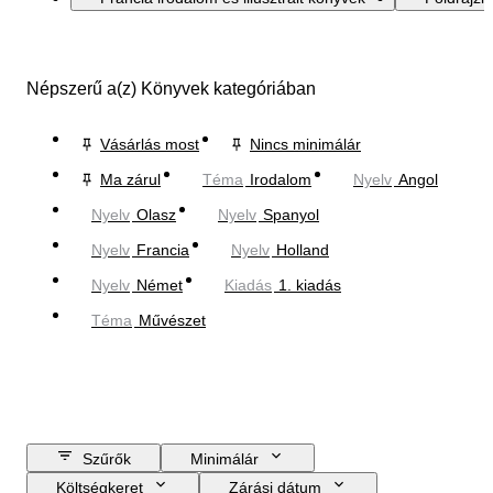
Népszerű a(z) Könyvek kategóriában
Vásárlás most
Nincs minimálár
Ma zárul
Téma
Irodalom
Nyelv
Angol
Nyelv
Olasz
Nyelv
Spanyol
Nyelv
Francia
Nyelv
Holland
Nyelv
Német
Kiadás
1. kiadás
Téma
Művészet
Szűrők
Minimálár
Költségkeret
Zárási dátum