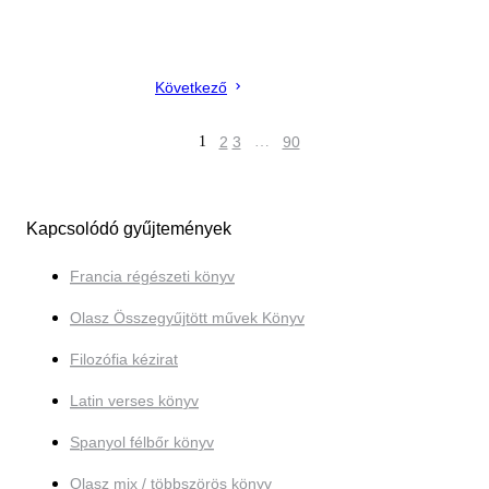
Következő
1
2
3
…
90
Kapcsolódó gyűjtemények
Francia régészeti könyv
Olasz Összegyűjtött művek Könyv
Filozófia kézirat
Latin verses könyv
Spanyol félbőr könyv
Olasz mix / többszörös könyv