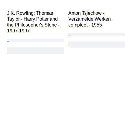
J.K. Rowling; Thomas 
Anton Tsjechow - 
Taylor - Harry Potter and 
Verzamelde Werken 
the Philosopher's Stone - 
compleet - 1955
1997-1997