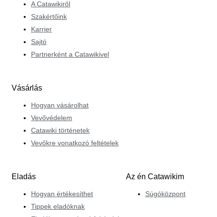
A Catawikiről
Szakértőink
Karrier
Sajtó
Partnerként a Catawikivel
Vásárlás
Hogyan vásárolhat
Vevővédelem
Catawiki történetek
Vevőkre vonatkozó feltételek
Eladás
Az én Catawikim
Hogyan értékesíthet
Súgóközpont
Tippek eladóknak