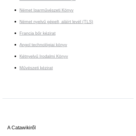
Német Iparművészeti Könyv
Német nyelvű gépelt, aláírt levél (TLS)
Francia bőr kézirat
Angol technológiai könyv
Kétnyelvű Irodalmi Könyv
Művészeti kézirat
A Catawikiről