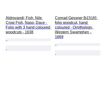
Aldrovandi; Fish, Nile 
Conrad Gessner [b1516]; 
Crow Fish, Naso, Dace - 
folio woodcut, hand 
Folio with 3 hand coloured 
coloured - Ornithology, 
woodcuts - 1638
Western Swamphen - 
1669