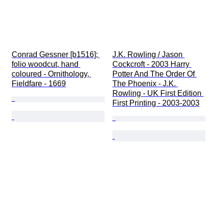
Conrad Gessner [b1516]; 
J.K. Rowling / Jason 
folio woodcut, hand 
Cockcroft - 2003 Harry 
coloured - Ornithology, 
Potter And The Order Of 
Fieldfare - 1669
The Phoenix - J.K. 
Rowling - UK First Edition 
First Printing - 2003-2003