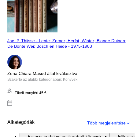
Jac. P. Thijsse - Lente; Zomer; Herfst; Winter; Blonde Duinen;
De Bonte Wei; Bosch en Heide - 1975-1983
Zena Chiara Masud által kiválasztva
Szakértő az alábbi kategóriában: Könyvek
Elkelt ennyiért
45 €
Alkategóriák
Több megjelenítése
Francia irodalom és illusztrált könyvek
Földrajzi 