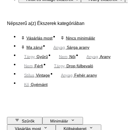
Népszerű a(z) Ékszerek kategóriában
Vásárlás most
Nincs minimálár
Ma zárul
Anyag
Sárga arany
Tárgy
Gyűrű
Nem
Női
Anyag
Arany
Nem
Férfi
Tárgy
Drop fülbevaló
Stílus
Vintage
Anyag
Fehér arany
Kő
Gyémánt
Szűrők
Minimálár
Vásárlás most
Költségkeret