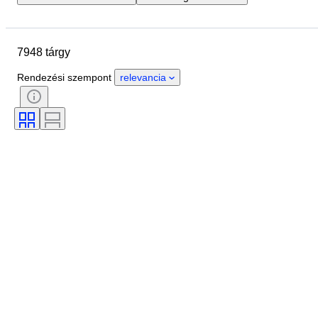
Zárási dátum
Helyszín
Márka
Tárgy
7948 tárgy
Country of origin
Anyag
Nem
Állapot
Kő
Rendezési szempont
relevancia
Tanúsítvány
Finomság
Stílus
Vágás
Tisztaság
Színtartomány
Pontos szín
Ráírt méret
Drágakő átlátszóság
Treatment
Gyémánt típus
Gyöngy csillogás
Fancy színintenzitás
Fancy színárnyalat
Korszak