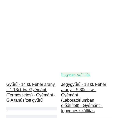
Ingyenes szállítás
Gyűrű - 14 kt. Fehér arany 
Jegygyűrű - 18 kt. Fehér 
-  1.13ct. tw. Gyémánt 
arany -  5.30ct. tw. 
(Természetes) - Gyémánt - 
Gyémánt 
GIA tanúsított gyűrű
(Laboratóriumban 
előállított) - Gyémánt - 
Ingyenes szállítás