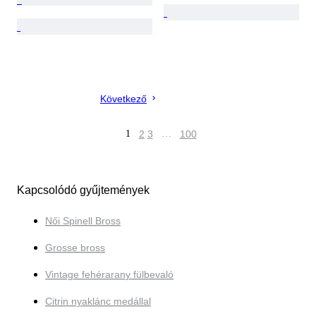
Következő
1
2
3
…
100
Kapcsolódó gyűjtemények
Női Spinell Bross
Grosse bross
Vintage fehérarany fülbevaló
Citrin nyaklánc medállal