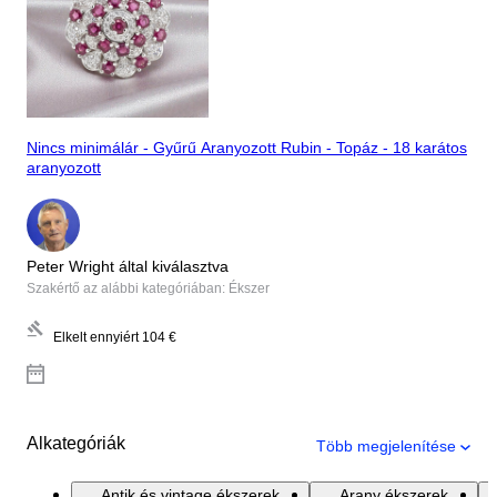
Nincs minimálár - Gyűrű Aranyozott Rubin - Topáz - 18 karátos
aranyozott
Peter Wright által kiválasztva
Szakértő az alábbi kategóriában: Ékszer
Elkelt ennyiért
104 €
Alkategóriák
Több megjelenítése
Antik és vintage ékszerek
Arany ékszerek