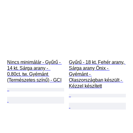
Nincs minimálár - Gyűrű - 
Gyűrű - 18 kt. Fehér arany, 
14 kt. Sárga arany -  
Sárga arany Ónix - 
0.80ct. tw. Gyémánt 
Gyémánt - 
(Természetes színű) - GCI
Olaszországban készült - 
Kézzel készített