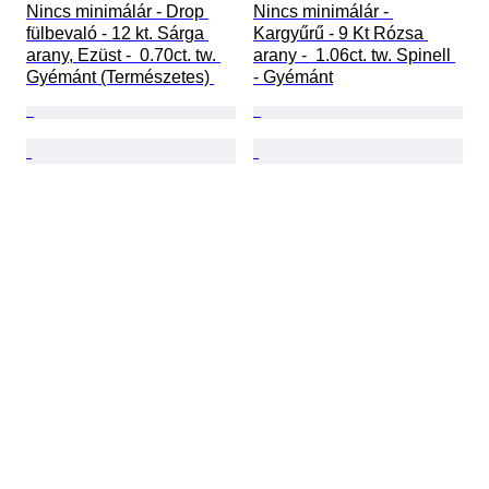
Nincs minimálár - Drop 
Nincs minimálár - 
fülbevaló - 12 kt. Sárga 
Kargyűrű - 9 Kt Rózsa 
arany, Ezüst -  0.70ct. tw. 
arany -  1.06ct. tw. Spinell 
Gyémánt (Természetes) 
- Gyémánt