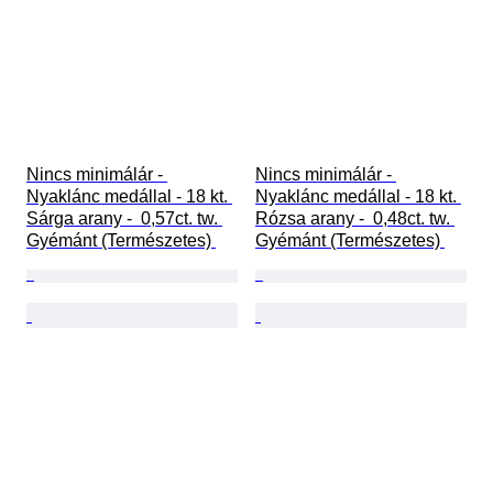
Nincs minimálár - 
Nincs minimálár - 
Nyaklánc medállal - 18 kt. 
Nyaklánc medállal - 18 kt. 
Sárga arany -  0,57ct. tw. 
Rózsa arany -  0,48ct. tw. 
Gyémánt (Természetes) 
Gyémánt (Természetes) 