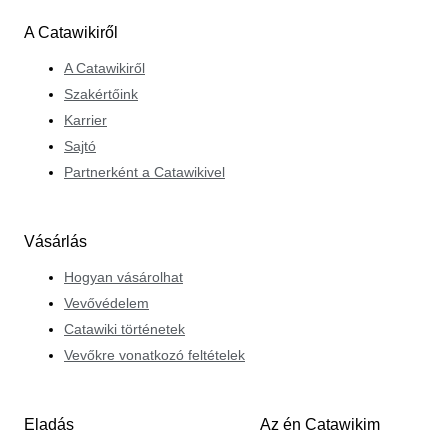
A Catawikiről
A Catawikiről
Szakértőink
Karrier
Sajtó
Partnerként a Catawikivel
Vásárlás
Hogyan vásárolhat
Vevővédelem
Catawiki történetek
Vevőkre vonatkozó feltételek
Eladás
Az én Catawikim