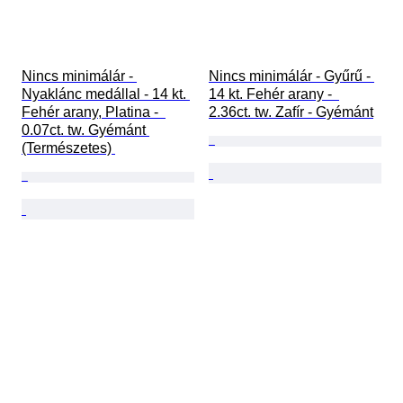
Nincs minimálár - 
Nincs minimálár - Gyűrű - 
Nyaklánc medállal - 14 kt. 
14 kt. Fehér arany -  
Fehér arany, Platina -  
2.36ct. tw. Zafír - Gyémánt
0.07ct. tw. Gyémánt 
(Természetes) 