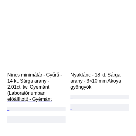
Nincs minimálár - Gyűrű - 
Nyaklánc - 18 kt. Sárga 
14 kt. Sárga arany -  
arany - 3×10 mm Akoya 
2.01ct. tw. Gyémánt 
gyöngyök
(Laboratóriumban 
előállított) - Gyémánt