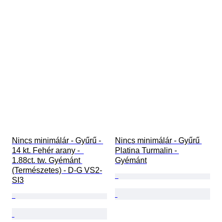
Nincs minimálár - Gyűrű - 
Nincs minimálár - Gyűrű 
14 kt. Fehér arany -  
Platina Turmalin - 
1.88ct. tw. Gyémánt 
Gyémánt
(Természetes) - D-G VS2-
SI3