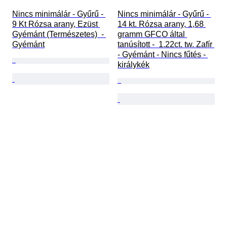
Nincs minimálár - Gyűrű - 
Nincs minimálár - Gyűrű - 
9 Kt Rózsa arany, Ezüst 
14 kt. Rózsa arany, 1,68 
Gyémánt (Természetes)  - 
gramm GFCO által 
Gyémánt
tanúsított -  1.22ct. tw. Zafír 
- Gyémánt - Nincs fűtés - 
királykék