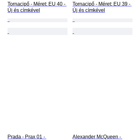
Tornacipő - Méret: EU 40 - 
Tornacipő - Méret: EU 39 - 
Új és címkével
Új és címkével
Prada - Prax 01 - 
Alexander McQueen - 