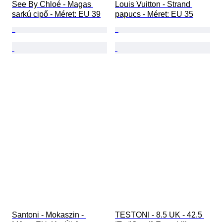
See By Chloé - Magas 
Louis Vuitton - Strand 
sarkú cipő - Méret: EU 39
papucs - Méret: EU 35
Santoni - Mokaszin - 
TESTONI - 8.5 UK - 42.5 