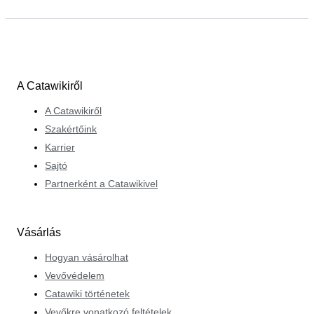
A Catawikiről
A Catawikiről
Szakértőink
Karrier
Sajtó
Partnerként a Catawikivel
Vásárlás
Hogyan vásárolhat
Vevővédelem
Catawiki történetek
Vevőkre vonatkozó feltételek