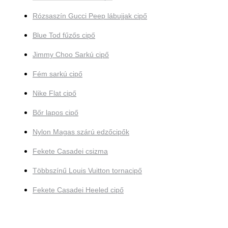
Rózsaszín Gucci Peep lábujjak cipő
Blue Tod fűzős cipő
Jimmy Choo Sarkú cipő
Fém sarkú cipő
Nike Flat cipő
Bőr lapos cipő
Nylon Magas szárú edzőcipők
Fekete Casadei csizma
Többszínű Louis Vuitton tornacipő
Fekete Casadei Heeled cipő