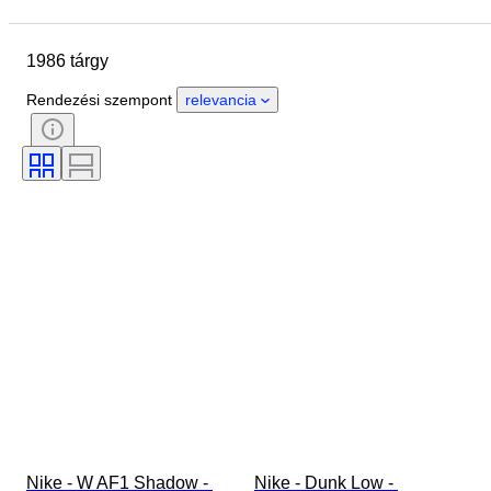
Helyszín
Márka
Cipő méret
Tárgy
Country of origin
1986 tárgy
Anyag
Nem
Állapot
Aláírás
Szín
Korszak
Rendezési szempont
relevancia
Tartozékok mellékelve
Minta
Modell
Nike - W AF1 Shadow - 
Nike - Dunk Low - 