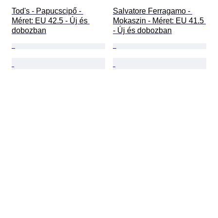
Tod's - Papucscipő - 
Salvatore Ferragamo - 
Méret: EU 42.5 - Új és 
Mokaszin - Méret: EU 41.5 
dobozban
- Új és dobozban