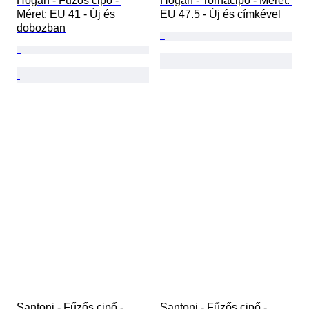
Hogan - Fűzős cipő - 
Hogan - Tornacipő - Méret: 
Méret: EU 41 - Új és 
EU 47.5 - Új és címkével
dobozban
Santoni - Fűzős cipő - 
Santoni - Fűzős cipő - 