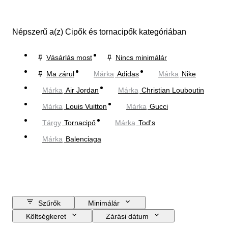
Népszerű a(z) Cipők és tornacipők kategóriában
Vásárlás most
Nincs minimálár
Ma zárul
Márka
Adidas
Márka
Nike
Márka
Air Jordan
Márka
Christian Louboutin
Márka
Louis Vuitton
Márka
Gucci
Tárgy
Tornacipő
Márka
Tod's
Márka
Balenciaga
Szűrők
Minimálár
Költségkeret
Zárási dátum