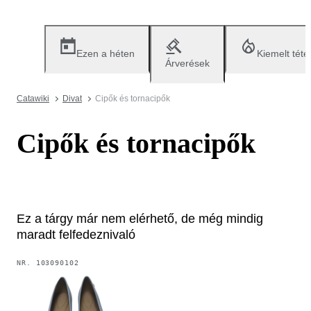
Ezen a héten
Kiemelt téte
Árverések
Catawiki
Divat
Cipők és tornacipők
Cipők és tornacipők
Ez a tárgy már nem elérhető, de még mindig
maradt felfedeznivaló
NR.
103090102