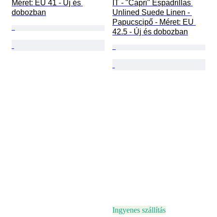
Méret: EU 41 - Új és 
IT - "Capri" Espadrillas 
dobozban
Unlined Suede Linen - 
Papucscipő - Méret: EU 
42.5 - Új és dobozban
Ingyenes szállítás