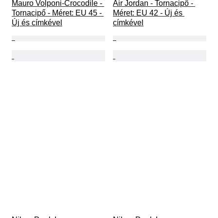
Mauro Volponi-Crocodile - 
Air Jordan - Tornacipő - 
Tornacipő - Méret: EU 45 - 
Méret: EU 42 - Új és 
Új és címkével
címkével