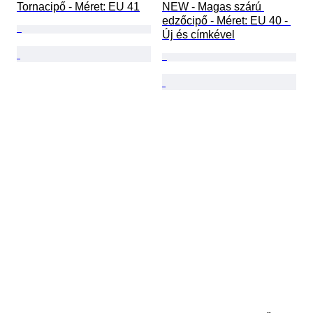
Tornacipő - Méret: EU 41
NEW - Magas szárú 
edzőcipő - Méret: EU 40 - 
Új és címkével