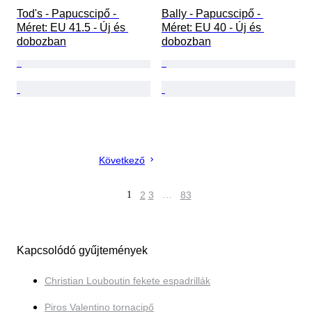
Tod's - Papucscipő - 
Bally - Papucscipő - 
Méret: EU 41.5 - Új és 
Méret: EU 40 - Új és 
dobozban
dobozban
Következő
1
2
3
…
83
Kapcsolódó gyűjtemények
Christian Louboutin fekete espadrillák
Piros Valentino tornacipő