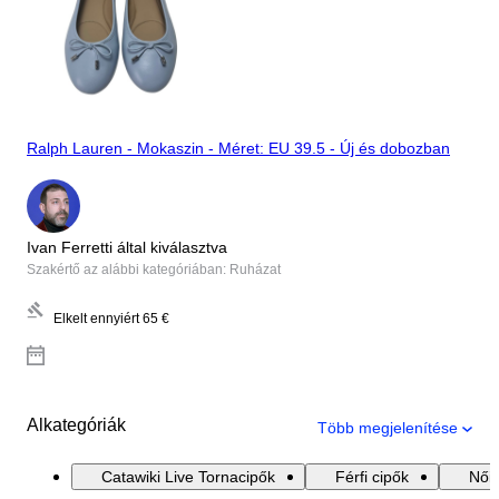
Ralph Lauren - Mokaszin - Méret: EU 39.5 - Új és dobozban
Ivan Ferretti által kiválasztva
Szakértő az alábbi kategóriában: Ruházat
Elkelt ennyiért
65 €
Alkategóriák
Több megjelenítése
Catawiki Live Tornacipők
Férfi cipők
Női 