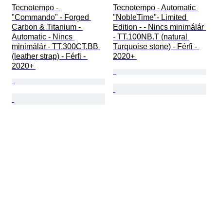
Tecnotempo - 
Tecnotempo - Automatic 
"Commando" - Forged 
"NobleTime"- Limited 
Carbon & Titanium - 
Edition - - Nincs minimálár 
Automatic - Nincs 
- TT.100NB.T (natural 
minimálár - TT.300CT.BB 
Turquoise stone) - Férfi - 
(leather strap) - Férfi - 
2020+ 
2020+ 