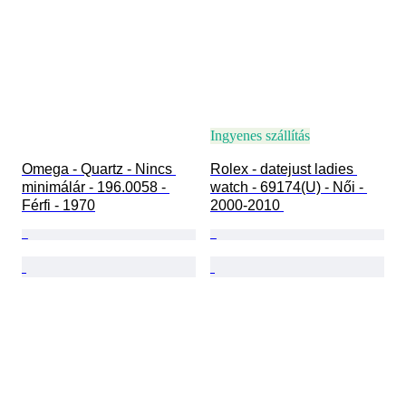
Ingyenes szállítás
Omega - Quartz - Nincs 
Rolex - datejust ladies 
minimálár - 196.0058 - 
watch - 69174(U) - Női - 
Férfi - 1970
2000-2010 