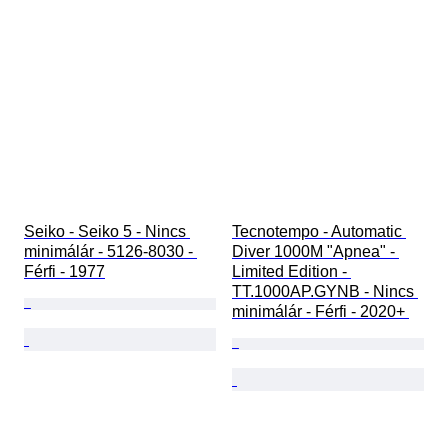
Seiko - Seiko 5 - Nincs 
Tecnotempo - Automatic 
minimálár - 5126-8030 - 
Diver 1000M "Apnea" - 
Férfi - 1977
Limited Edition - 
TT.1000AP.GYNB - Nincs 
minimálár - Férfi - 2020+ 