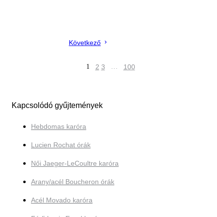
Következő
1
2
3
…
100
Kapcsolódó gyűjtemények
Hebdomas karóra
Lucien Rochat órák
Női Jaeger-LeCoultre karóra
Arany/acél Boucheron órák
Acél Movado karóra