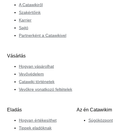
A Catawikiről
Szakértőink
Karrier
Sajtó
Partnerként a Catawikivel
Vásárlás
Hogyan vásárolhat
Vevővédelem
Catawiki történetek
Vevőkre vonatkozó feltételek
Eladás
Az én Catawikim
Hogyan értékesíthet
Súgóközpont
Tippek eladóknak