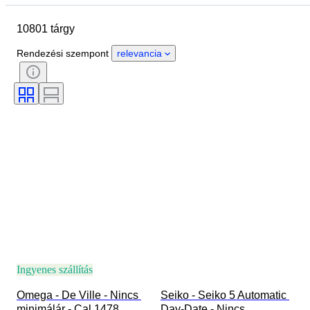
Márka
A tok átmérője
10801 tárgy
Óraszíj hossza
Tárgy
Country of origin
Anyag
Rendezési szempont
relevancia
Nem
Állapot
Extrák
Időszak
Tanúsítvány
Téma
Kötés
Kiadás
Nyelv
Szín
Óraszerkezet
Óraszíj anyaga
Korszak
Modell
Ingyenes szállítás
Omega - De Ville - Nincs 
Seiko - Seiko 5 Automatic 
minimálár - Cal.1478 
Day-Date - Nincs 