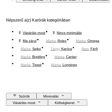
Népszerű a(z) Karórák kategóriában
Vásárlás most
Nincs minimálár
Ma zárul
Márka
Rolex
Márka
Omega
Márka
Seiko
Tárgy
Karóra
Nem
Férfi
Márka
Breitling
Márka
Cartier
Márka
Tissot
Márka
Longines
Szűrők
Minimálár
Vásárlás most
Költségkeret
Zárási dátum
Helyszín