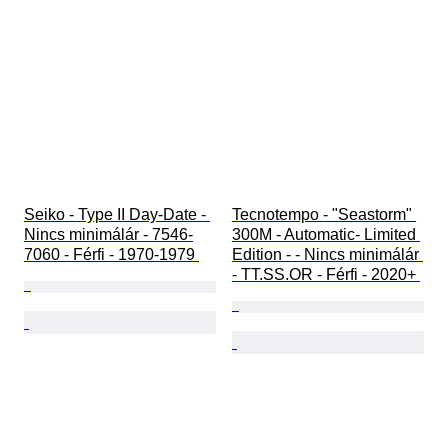
Seiko - Type II Day-Date - 
Tecnotempo - "Seastorm" 
Nincs minimálár - 7546-
300M - Automatic- Limited 
7060 - Férfi - 1970-1979 
Edition - - Nincs minimálár 
- TT.SS.OR - Férfi - 2020+ 