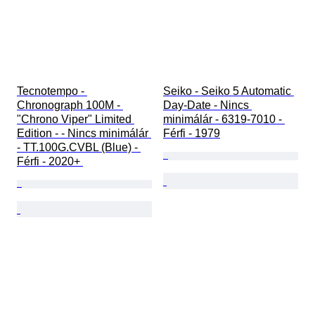
Tecnotempo - 
Seiko - Seiko 5 Automatic 
Chronograph 100M - 
Day-Date - Nincs 
"Chrono Viper" Limited 
minimálár - 6319-7010 - 
Edition - - Nincs minimálár 
Férfi - 1979
- TT.100G.CVBL (Blue) - 
Férfi - 2020+ 