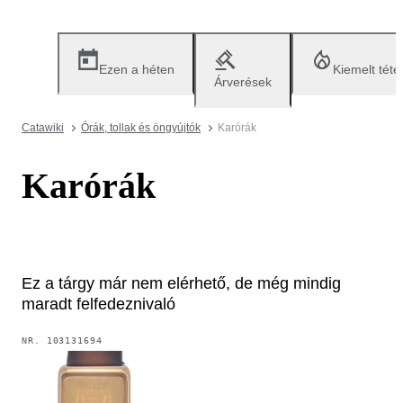
Ezen a héten
Kiemelt téte
Árverések
Catawiki
Órák, tollak és öngyújtók
Karórák
Karórák
Ez a tárgy már nem elérhető, de még mindig
maradt felfedeznivaló
NR.
103131694