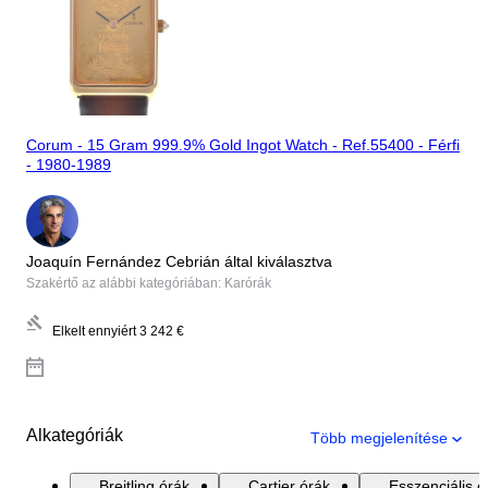
Corum - 15 Gram 999.9% Gold Ingot Watch - Ref.55400 - Férfi
- 1980-1989
Joaquín Fernández Cebrián által kiválasztva
Szakértő az alábbi kategóriában: Karórák
Elkelt ennyiért
3 242 €
Alkategóriák
Több megjelenítése
Breitling órák
Cartier órák
Esszenciális ó