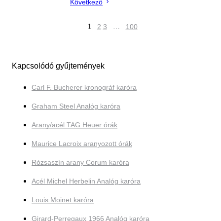
Következő
1
2
3
…
100
Kapcsolódó gyűjtemények
Carl F. Bucherer kronográf karóra
Graham Steel Analóg karóra
Arany/acél TAG Heuer órák
Maurice Lacroix aranyozott órák
Rózsaszín arany Corum karóra
Acél Michel Herbelin Analóg karóra
Louis Moinet karóra
Girard-Perregaux 1966 Analóg karóra