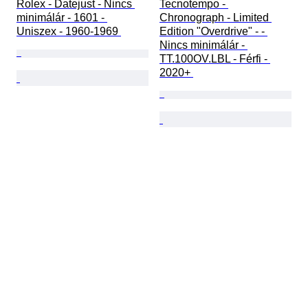
Rolex - Datejust - Nincs 
Tecnotempo - 
minimálár - 1601 - 
Chronograph - Limited 
Uniszex - 1960-1969 
Edition "Overdrive" - - 
Nincs minimálár - 
TT.100OV.LBL - Férfi - 
2020+ 