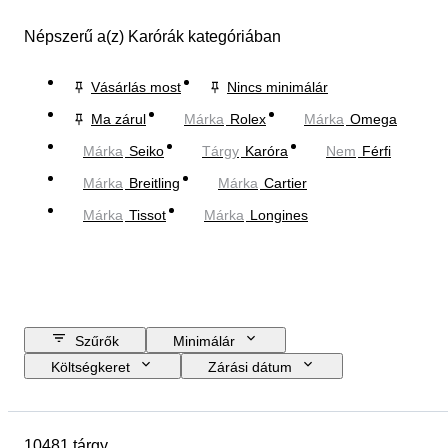
Népszerű a(z) Karórák kategóriában
Vásárlás most
Nincs minimálár
Ma zárul
Márka
Rolex
Márka
Omega
Márka
Seiko
Tárgy
Karóra
Nem
Férfi
Márka
Breitling
Márka
Cartier
Márka
Tissot
Márka
Longines
Szűrők
Minimálár
Költségkeret
Zárási dátum
Helyszín
Márka
A tok átmérője
Óraszíj hossza
10481 tárgy
Tárgy
Country of origin