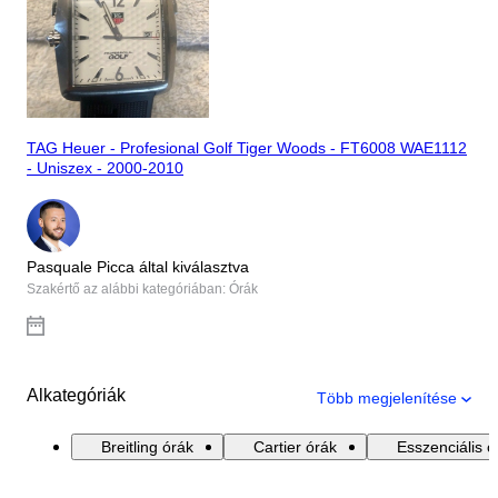
TAG Heuer - Profesional Golf Tiger Woods - FT6008 WAE1112
- Uniszex - 2000-2010
Pasquale Picca által kiválasztva
Szakértő az alábbi kategóriában: Órák
Alkategóriák
Több megjelenítése
Breitling órák
Cartier órák
Esszenciális ó