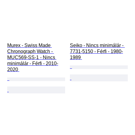
Murex - Swiss Made 
Seiko - Nincs minimálár - 
Chronograph Watch - 
7731-5150 - Férfi - 1980-
MUC569-SS-1 - Nincs 
1989 
minimálár - Férfi - 2010-
2020 