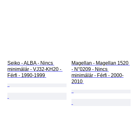
Seiko - ALBA - Nincs 
Magellan - Magellan 1520 
minimálár - VJ32-KH20 - 
- N°0209 - Nincs 
Férfi - 1990-1999 
minimálár - Férfi - 2000-
2010 