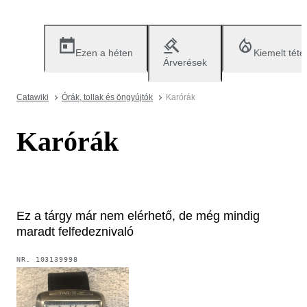
Ezen a héten
Kiemelt téte
Árverések
Catawiki
Órák, tollak és öngyújtók
Karórák
Karórák
Ez a tárgy már nem elérhető, de még mindig
maradt felfedeznivaló
NR.
103139998