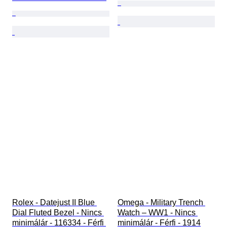
Rolex - Datejust II Blue 
Omega - Military Trench 
Dial Fluted Bezel - Nincs 
Watch – WW1 - Nincs 
minimálár - 116334 - Férfi 
minimálár - Férfi - 1914