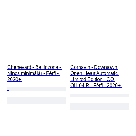
Chenevard - Bellinzona - 
Cornavin - Downtown 
Nincs minimálár - Férfi - 
Open Heart Automatic 
2020+ 
Limited Edition - CO-
OH.04.R - Férfi - 2020+ 