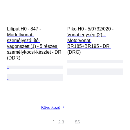
Liliput H0 - 847 - 
Piko H0 - 5/0732/020 - 
Modellvonat-
Vonat egység (2) - 
személyszállító 
Motorvonat 
vagonszett (1) - 5 részes 
BR185+BR195 - DR 
személykocsi-készlet - DR 
(DRG)
(DDR)
Következő
1
2
3
…
55