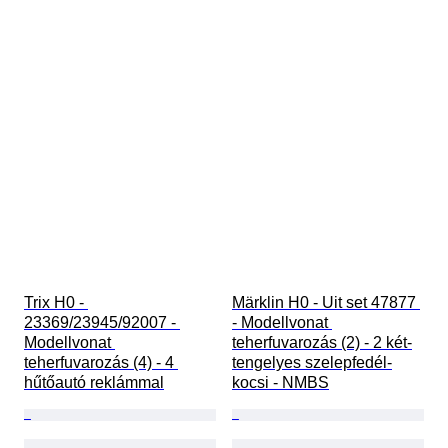
Trix H0 - 
Märklin H0 - Uit set 47877 
23369/23945/92007 - 
- Modellvonat 
Modellvonat 
teherfuvarozás (2) - 2 két-
teherfuvarozás (4) - 4 
tengelyes szelepfedél-
hűtőautó reklámmal
kocsi - NMBS