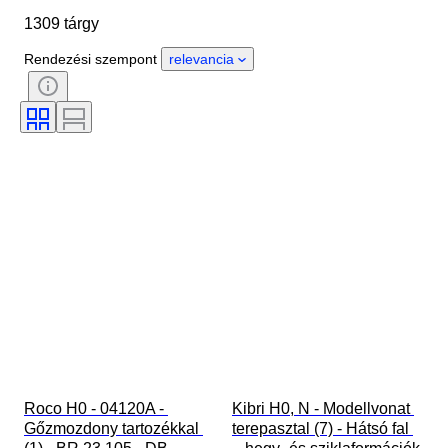
1309 tárgy
Country of origin
Anyag
Állapot
Extrák
Időszak
Rendezési szempont
relevancia
Szín
Mérték
Kontroll
Tápegység
Vasúti társaság
Korszak
Roco H0 - 04120A - 
Kibri H0, N - Modellvonat 
Gőzmozdony tartozékkal 
terepasztal (7) - Hátsó fal 