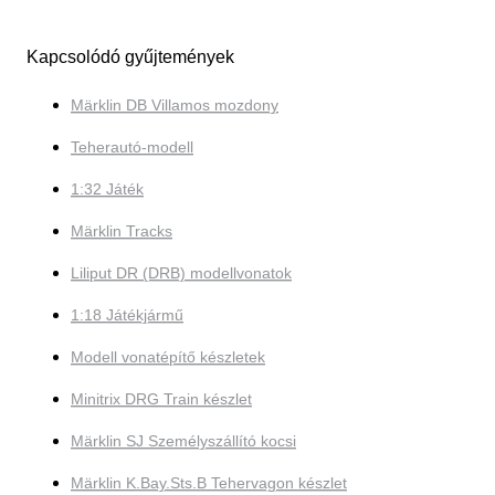
Kapcsolódó gyűjtemények
Märklin DB Villamos mozdony
Teherautó-modell
1:32 Játék
Märklin Tracks
Liliput DR (DRB) modellvonatok
1:18 Játékjármű
Modell vonatépítő készletek
Minitrix DRG Train készlet
Märklin SJ Személyszállító kocsi
Märklin K.Bay.Sts.B Tehervagon készlet