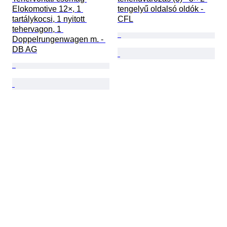
Elokomotive 12×, 1 
tengelyű oldalsó oldók - 
tartálykocsi, 1 nyitott 
CFL
tehervagon, 1 
Doppelrungenwagen m. - 
DB AG