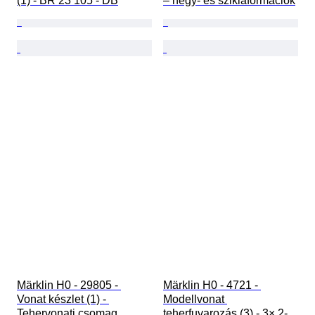
(1) - BR 23 105 - DB
– hegy- és sziklaformációk
Märklin H0 - 29805 - 
Märklin H0 - 4721 - 
Vonat készlet (1) - 
Modellvonat 
Tehervonati csomag 
teherfuvarozás (3) - 3× 2-