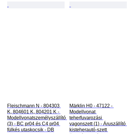
Fleischmann N - 804303 
Märklin H0 - 47122 - 
K, 804601 K, 804201 K - 
Modellvonat 
Modellvonatszemélyszállító 
teherfuvarozási 
(3) - BC pr04 és C4 pr04 
vagonszett (1) - Áruszállító 
fülkés utaskocsik - DB
kisteherautó-szett 