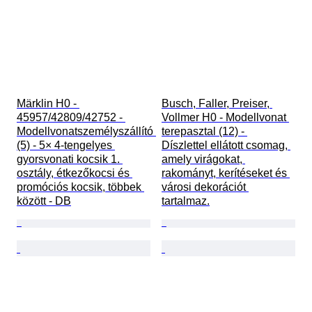
Märklin H0 - 
Busch, Faller, Preiser, 
45957/42809/42752 - 
Vollmer H0 - Modellvonat 
Modellvonatszemélyszállító 
terepasztal (12) - 
(5) - 5× 4-tengelyes 
Díszlettel ellátott csomag, 
gyorsvonati kocsik 1. 
amely virágokat, 
osztály, étkezőkocsi és 
rakományt, kerítéseket és 
promóciós kocsik, többek 
városi dekorációt 
között - DB
tartalmaz.