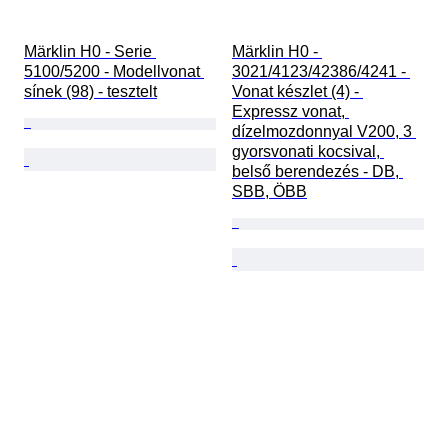
Märklin H0 - Serie 
Märklin H0 - 
5100/5200 - Modellvonat 
3021/4123/42386/4241 - 
sínek (98) - tesztelt
Vonat készlet (4) - 
Expressz vonat, 
dízelmozdonnyal V200, 3 
gyorsvonati kocsival, 
belső berendezés - DB, 
SBB, ÖBB