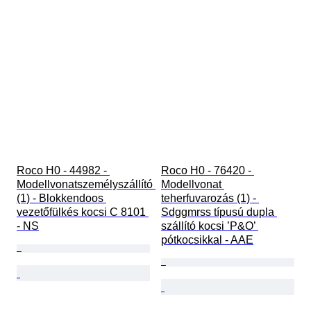
Roco H0 - 44982 - 
Roco H0 - 76420 - 
Modellvonatszemélyszállító 
Modellvonat 
(1) - Blokkendoos 
teherfuvarozás (1) - 
vezetőfülkés kocsi C 8101 
Sdggmrss típusú dupla 
- NS
szállító kocsi ’P&O’ 
pótkocsikkal - AAE