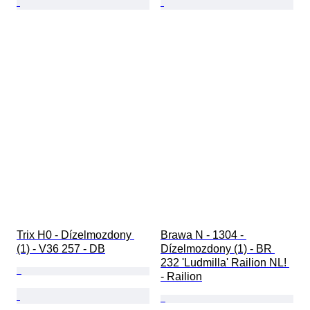
Trix H0 - Dízelmozdony 
Brawa N - 1304 - 
(1) - V36 257 - DB
Dízelmozdony (1) - BR 
232 'Ludmilla' Railion NL! 
- Railion