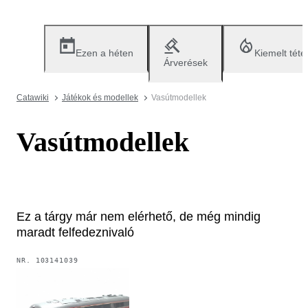
Ezen a héten
Kiemelt téte
Árverések
Catawiki
Játékok és modellek
Vasútmodellek
Vasútmodellek
Ez a tárgy már nem elérhető, de még mindig
maradt felfedeznivaló
NR.
103141039