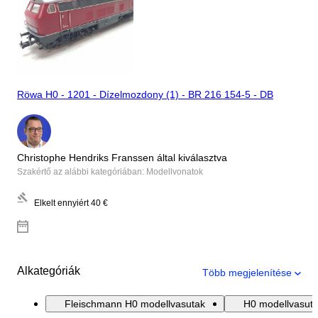
Röwa H0 - 1201 - Dízelmozdony (1) - BR 216 154-5 - DB
Christophe Hendriks Franssen által kiválasztva
Szakértő az alábbi kategóriában: Modellvonatok
Elkelt ennyiért
40 €
Alkategóriák
Több megjelenítése
Fleischmann H0 modellvasutak
H0 modellvasut