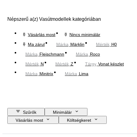
Népszerű a(z) Vasútmodellek kategóriában
Vásárlás most
Nincs minimálár
Ma zárul
Márka
Märklin
Mérték
H0
Márka
Fleischmann
Márka
Roco
Mérték
N
Mérték
Z
Tárgy
Vonat készlet
Márka
Minitrix
Márka
Lima
Szűrők
Minimálár
Vásárlás most
Költségkeret
Zárási dátum
Helyszín
Márka
Tárgy