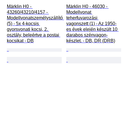
Märklin H0 - 
Märklin H0 - 46030 - 
43260/43210/4157 - 
Modellvonat 
Modellvonatszemélyszállító 
teherfuvarozási 
(5) - 5x 4-kocsis 
vagonszett (1) - Az 1950-
gyorsvonati kocsi, 2. 
es évek elején készült 10 
osztály, beleértve a postai 
darabos szénvagon-
kocsikat - DB
készlet. - DB, DR (DRB)