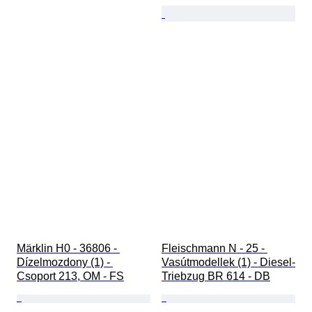
Märklin H0 - 36806 - 
Fleischmann N - 25 - 
Dízelmozdony (1) - 
Vasútmodellek (1) - Diesel-
Csoport 213, OM - FS
Triebzug BR 614 - DB