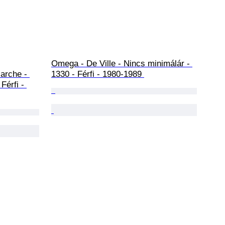
Omega - De Ville - Nincs minimálár - 
arche - 
1330 - Férfi - 1980-1989 
Férfi - 