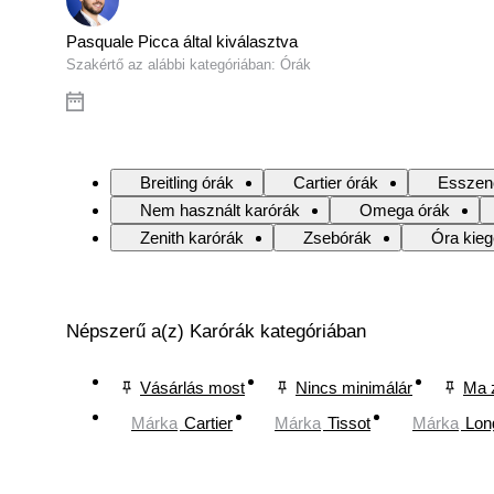
Pasquale Picca által kiválasztva
Szakértő az alábbi kategóriában: Órák
Breitling órák
Cartier órák
Esszenc
Nem használt karórák
Omega órák
Zenith karórák
Zsebórák
Óra kieg
Népszerű a(z) Karórák kategóriában
Vásárlás most
Nincs minimálár
Ma 
Márka
Cartier
Márka
Tissot
Márka
Lon