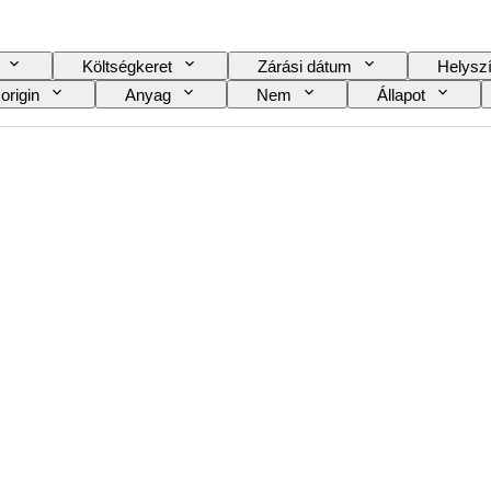
Költségkeret
Zárási dátum
Helysz
origin
Anyag
Nem
Állapot
Kiadás
Nyelv
Szín
Óraszerkez