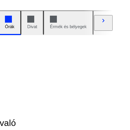
Órák
Divat
Érmék és bélyegek
Képregények
való