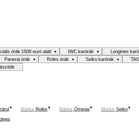
iális órák 1500 euró alatt
IWC karórák
Longines karó
Panerai órák
Rolex órák
Seiko karórák
TAG
észítők
zárul
Márka
Rolex
Márka
Omega
Márka
Seiko
gines