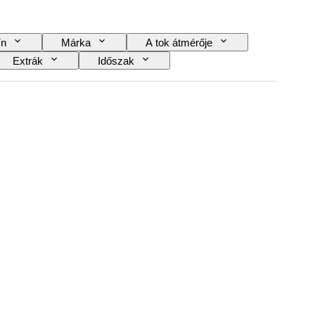
ín
Márka
A tok átmérője
Extrák
Időszak
et
Óraszíj anyaga
Korszak