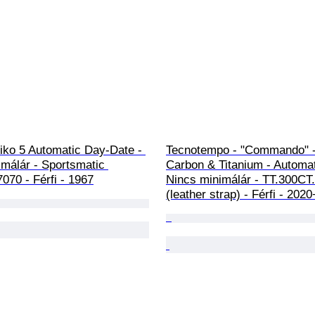
iko 5 Automatic Day-Date - 
Tecnotempo - "Commando" -
málár - Sportsmatic 
Carbon & Titanium - Automat
070 - Férfi - 1967
Nincs minimálár - TT.300CT
(leather strap) - Férfi - 2020