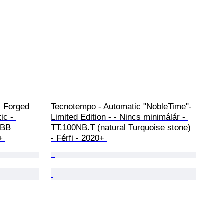
 Forged 
Tecnotempo - Automatic "NobleTime"- 
ic - 
Limited Edition - - Nincs minimálár - 
.BB 
TT.100NB.T (natural Turquoise stone) 
+ 
- Férfi - 2020+ 