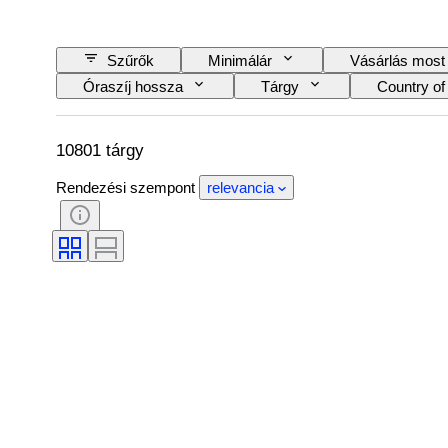
Szűrők
Minimálár
Vásárlás most
Óraszíj hossza
Tárgy
Country of 
Tanúsítvány
Téma
Kötés
Modell
10801 tárgy
Rendezési szempont
relevancia