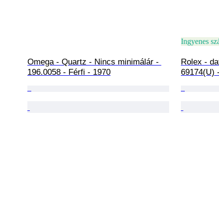
Ingyenes szá
Omega - Quartz - Nincs minimálár - 
Rolex - da
196.0058 - Férfi - 1970
69174(U) -