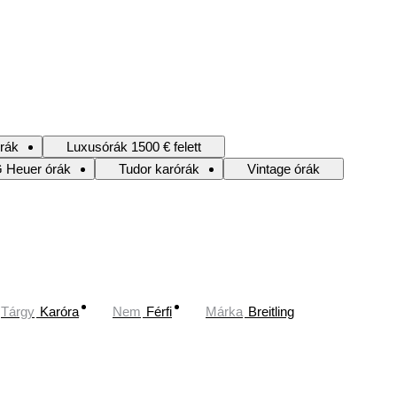
rák
Luxusórák 1500 € felett
 Heuer órák
Tudor karórák
Vintage órák
Tárgy
Karóra
Nem
Férfi
Márka
Breitling