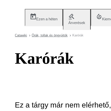
Ezen a héten
Kieme
Árverések
Catawiki
Órák, tollak és öngyújtók
Karórák
Karórák
Ez a tárgy már nem elérhető