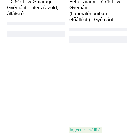
-  3.91ct. tw. Smaragd - 
Fehér arany -  7.71ct. tw. 
Gyémánt - Intenzív zöld, 
Gyémánt 
átlátszó
(Laboratóriumban 
előállított) - Gyémánt
Ingyenes szállítás