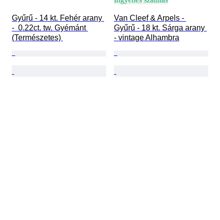
Gyűrű - 14 kt. Fehér arany 
Van Cleef & Arpels - 
-  0.22ct. tw. Gyémánt 
Gyűrű - 18 kt. Sárga arany 
(Természetes) 
- vintage Alhambra