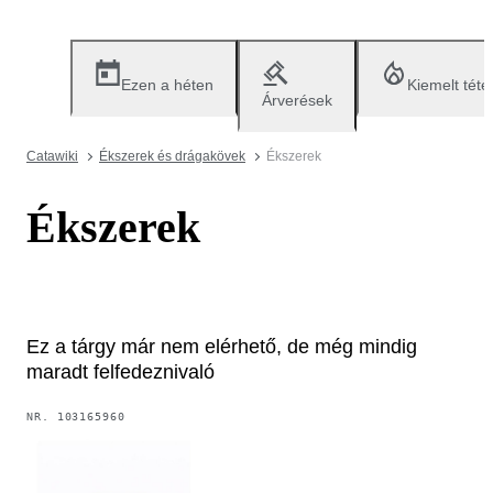
Ezen a héten
Kiemelt téte
Árverések
Catawiki
Ékszerek és drágakövek
Ékszerek
Ékszerek
Ez a tárgy már nem elérhető, de még mindig
maradt felfedeznivaló
NR.
103165960