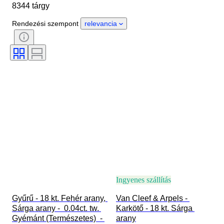
8344 tárgy
Nem
Állapot
Kő
Tanúsítvány
Finomság
Rendezési szempont
relevancia
Stílus
Vágás
Tisztaság
Színtartomány
Pontos szín
Ráírt méret
Gyémánt típus
Drágakő átlátszóság
Treatment
Gyöngy csillogás
Korszak
Fancy színintenzitás
Gyöngy felületi minőség
Ingyenes szállítás
Gyűrű - 18 kt. Fehér arany, 
Van Cleef & Arpels - 
Sárga arany -  0.04ct. tw. 
Karkötő - 18 kt. Sárga 
Gyémánt (Természetes)  - 
arany