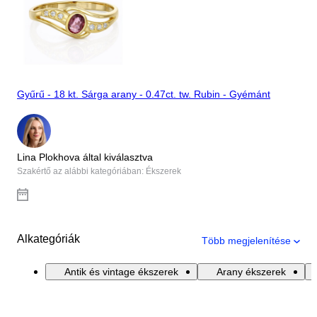
Gyűrű - 18 kt. Sárga arany - 0.47ct. tw. Rubin - Gyémánt
Lina Plokhova által kiválasztva
Szakértő az alábbi kategóriában: Ékszerek
Alkategóriák
Több megjelenítése
Antik és vintage ékszerek
Arany ékszerek