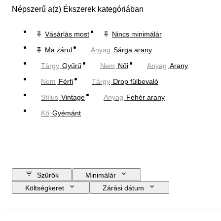
Népszerű a(z) Ékszerek kategóriában
Vásárlás most
Nincs minimálár
Ma zárul
Anyag
Sárga arany
Tárgy
Gyűrű
Nem
Női
Anyag
Arany
Nem
Férfi
Tárgy
Drop fülbevaló
Stílus
Vintage
Anyag
Fehér arany
Kő
Gyémánt
Szűrők
Minimálár
Költségkeret
Zárási dátum
Helyszín
Márka
Tárgy
Country of origin
Anyag