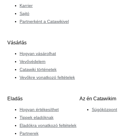
Karrier
Sajtó
Partnerként a Catawikivel
Vásárlás
Hogyan vásárolhat
Vevővédelem
Catawiki történetek
Vevőkre vonatkozó feltételek
Eladás
Az én Catawikim
Hogyan értékesíthet
Súgóközpont
Tippek eladóknak
Eladókra vonatkozó feltételek
Partnerek