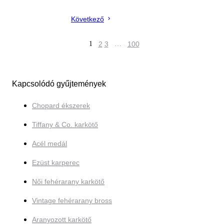
Következő
1
2
3
…
100
Kapcsolódó gyűjtemények
Chopard ékszerek
Tiffany & Co. karkötő
Acél medál
Ezüst karperec
Női fehérarany karkötő
Vintage fehérarany bross
Aranyozott karkötő