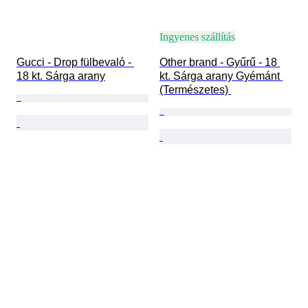
Ingyenes szállítás
Gucci - Drop fülbevaló - 
Other brand - Gyűrű - 18 
18 kt. Sárga arany
kt. Sárga arany Gyémánt 
(Természetes) 