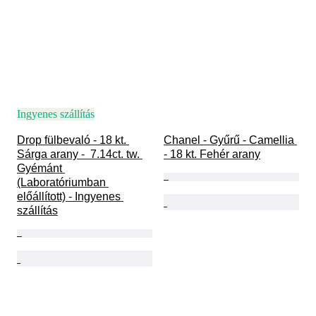
Ingyenes szállítás
Drop fülbevaló - 18 kt. 
Chanel - Gyűrű - Camellia 
Sárga arany -  7.14ct. tw. 
- 18 kt. Fehér arany
Gyémánt 
(Laboratóriumban 
előállított) - Ingyenes 
szállítás