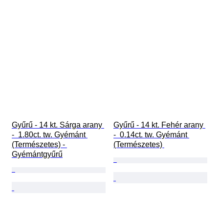
Gyűrű - 14 kt. Sárga arany 
Gyűrű - 14 kt. Fehér arany 
-  1.80ct. tw. Gyémánt 
-  0.14ct. tw. Gyémánt 
(Természetes) - 
(Természetes) 
Gyémántgyűrű