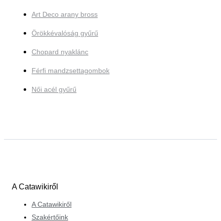
Art Deco arany bross
Örökkévalóság gyűrű
Chopard nyaklánc
Férfi mandzsettagombok
Női acél gyűrű
A Catawikiről
A Catawikiről
Szakértőink