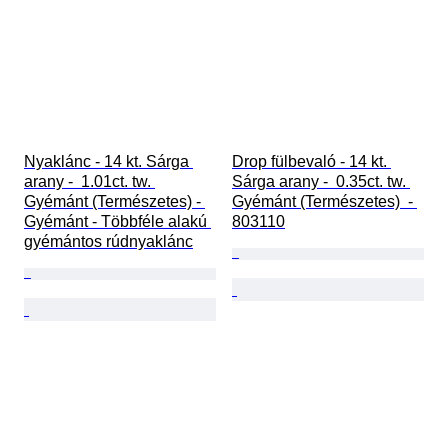
Nyaklánc - 14 kt. Sárga 
Drop fülbevaló - 14 kt. 
arany -  1.01ct. tw. 
Sárga arany -  0.35ct. tw. 
Gyémánt (Természetes) - 
Gyémánt (Természetes)  - 
Gyémánt - Többféle alakú 
803110
gyémántos rúdnyaklánc