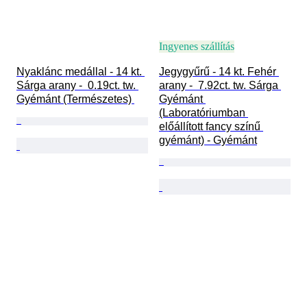
Ingyenes szállítás
Nyaklánc medállal - 14 kt. 
Jegygyűrű - 14 kt. Fehér 
Sárga arany -  0.19ct. tw. 
arany -  7.92ct. tw. Sárga 
Gyémánt (Természetes) 
Gyémánt 
(Laboratóriumban 
előállított fancy színű 
gyémánt) - Gyémánt