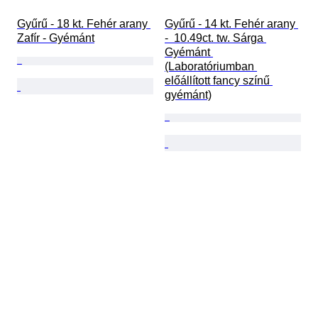
Gyűrű - 18 kt. Fehér arany 
Gyűrű - 14 kt. Fehér arany 
Zafír - Gyémánt
-  10.49ct. tw. Sárga 
Gyémánt 
(Laboratóriumban 
előállított fancy színű 
gyémánt)