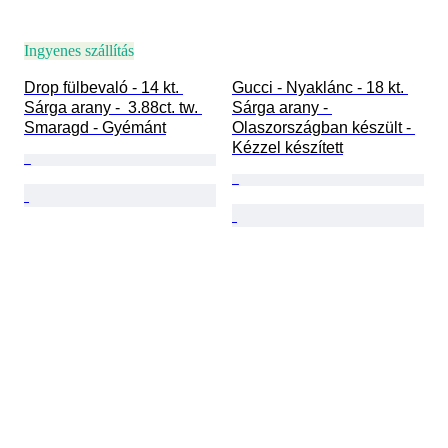
Ingyenes szállítás
Drop fülbevaló - 14 kt. 
Gucci - Nyaklánc - 18 kt. 
Sárga arany -  3.88ct. tw. 
Sárga arany - 
Smaragd - Gyémánt
Olaszországban készült - 
Kézzel készített