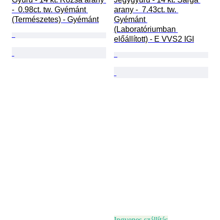
-  0.98ct. tw. Gyémánt 
arany -  7.43ct. tw. 
(Természetes) - Gyémánt
Gyémánt 
(Laboratóriumban 
előállított) - E VVS2 IGI
Ingyenes szállítás