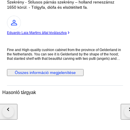
Szekrény - Stílusos párnás szekrény – holland reneszánsz
1650 körül. - Tölgyfa, diófa és elsötétített fa.
Szakértő
Eduardo Laia Martins által kiválasztva
Fine and High-quality cushion cabinet from the province of Gelderland in
the Netherlands. You can see it is Gelderland by the shape of the hood;
that slanted shelf with that beautiful carving with two putti (angels) and
floral acanthus motifs under the cornice is typical Gelderland. Beautifully
and artistically executed high-quality carving. In Dutch Renaissance style.
The Italian Renaissance began three centuries earlier in the 15th century.
Összes információ megjelenítése
In the Netherlands among the elite around 1580 - 1600. At the time this
cabinet was made - around 1650 - the Netherlands had become the
richest country in the world. This is due to the then unique and inventive
economic distribution key. So inventive that the first stock exchange where
Hasonló tárgyak
shares were traded was established in Amsterdam. The world's first
industrial park appeared above Amsterdam in De Zaan, on a large scale
with hundreds of wind turbines as engines. Where wood was sawn en
masse, oil was pressed, paint and hundreds of materials and products
were made that were sold from there to Germany and France. We see that
wealth reflected in this cupboard. Even then it was very expensive to have
made such a piece of furniture . People confirmed their status in
expensive houses, household goods, jewelry and clothing. Nowhere was
so much high-quality furniture made as in the Netherlands. Beautiful deep