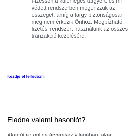
Fizessen a különleges tárgyért, és mi
védett rendszerben megőrizzük az
összeget, amíg a tárgy biztonságosan
meg nem érkezik Önhöz. Megbízható
fizetési rendszert használunk az összes
tranzakció kezelésére.
Kezdje el felfedezni
Eladna valami hasonlót?
Akár új az online árverések világában, akár