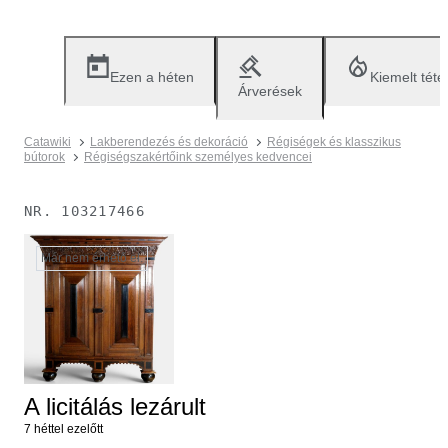
Ezen a héten
Kiemelt téte
Árverések
Catawiki
Lakberendezés és dekoráció
Régiségek és klasszikus
bútorok
Régiségszakértőink személyes kedvencei
NR.
103217466
Már nem érhető el.
A licitálás lezárult
7 héttel ezelőtt